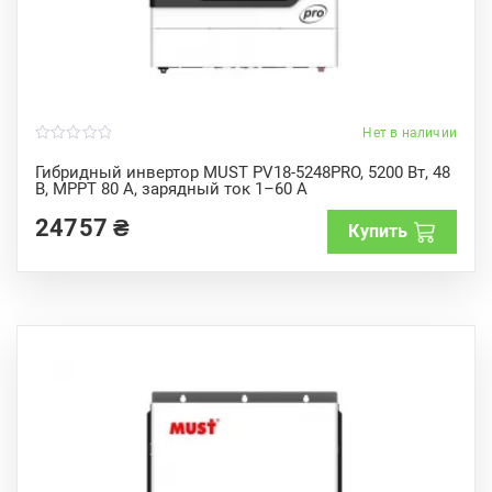
Нет в наличии
0
o
Гибридный инвертор MUST PV18-5248PRO, 5200 Вт, 48
u
В, MPPT 80 А, зарядный ток 1–60 А
t
o
f
24757
₴
Купить
5