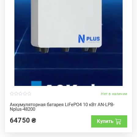
Нет в наличии
0
o
Аккумуляторная батарея LiFePO4 10 кВт AN-LPB-
u
Nplus-48200
t
o
f
64750
₴
Купить
5