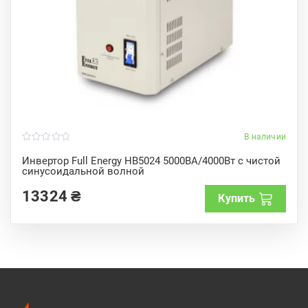
В наличии
0
o
Инвертор Full Energy HB5024 5000ВА/4000Вт с чистой
u
синусоидальной волной
t
o
f
13324
₴
Купить
5