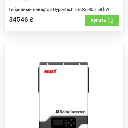
0
o
Гибридный инвертор Hypontech HES-3680 3,68 kW
u
t
34546
₴
o
Купить
f
5