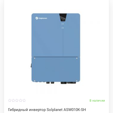
В наличии
0
o
Гибридный инвертор Solplanet ASW010K-SH
u