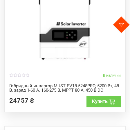
В наличии
0
o
Гибридный инвертор MUST PV18-5248PRO, 5200 Вт, 48
u
В, заряд 1-60 А, 160-275 В, MPPT 80 А, 450 В DC
t
o
f
24757
₴
Купить
5