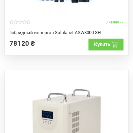
В наличии
0
o
Гибридный инвертор Solplanet ASW8000-SH
u
t
78120
₴
o
Купить
f
5