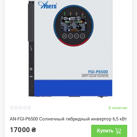
В наличии
0
o
AN-FGI-P6500 Солнечный гибридный инвертор 6,5 кВт
u
t
17000
₴
o
Купить
f
5