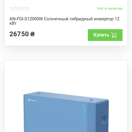
Нет в наличии
0
o
AN-FGI-S12000W Солнечный гибридный инвертор 12
u
кВт
t
o
f
26750
₴
Купить
5