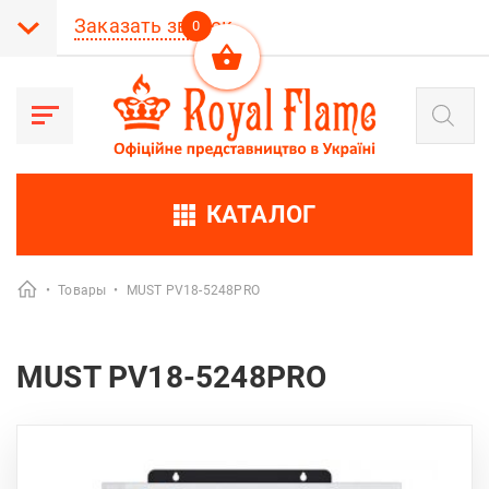
Заказать звонок
0
Поиск
товаров
КАТАЛОГ
•
Товары
•
MUST PV18-5248PRO
MUST PV18-5248PRO