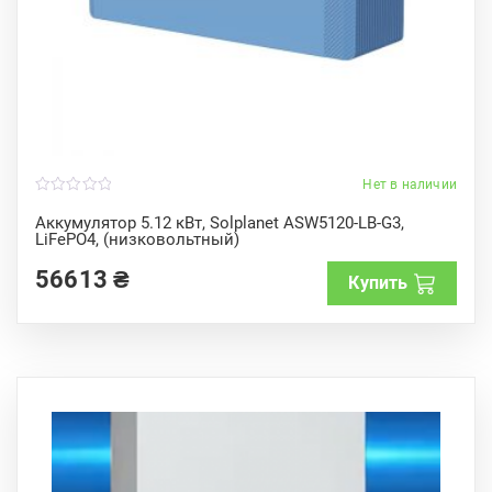
Нет в наличии
0
o
Аккумулятор 5.12 кВт, Solplanet ASW5120-LB-G3,
u
LiFePO4, (низковольтный)
t
o
f
56613
₴
Купить
5