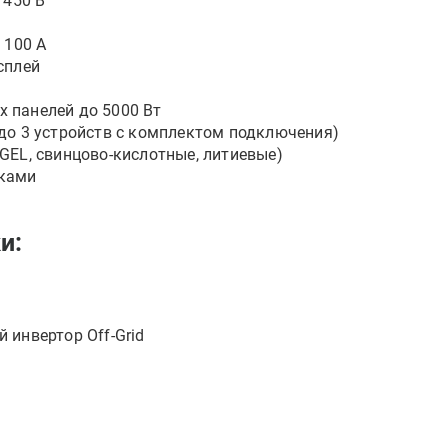
 450 В
 100 А
сплей
 панелей до 5000 Вт
до 3 устройств с комплектом подключения)
GEL, свинцово-кислотные, литиевые)
йками
и:
 инвертор Off-Grid