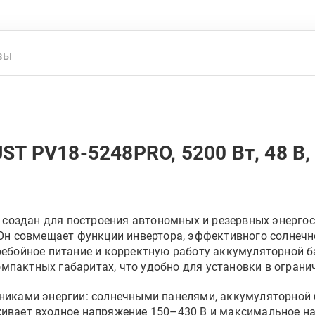
вы
 PV18-5248PRO, 5200 Вт, 48 В, з
создан для построения автономных и резервных энергос
 Он совмещает функции инвертора, эффективного солнечн
ребойное питание и корректную работу аккумуляторной 
мпактных габаритах, что удобно для установки в ограни
никами энергии: солнечными панелями, аккумуляторной 
ивает входное напряжение 150–430 В и максимальное нап