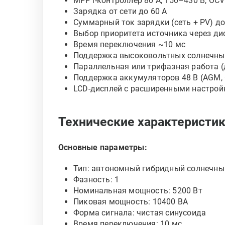
MPPT-контроллер 80 А, 150–430 В, OCV
Зарядка от сети до 60 А
Суммарный ток зарядки (сеть + PV) до
Выбор приоритета источника через ди
Время переключения ~10 мс
Поддержка высоковольтных солнечных
Параллельная или трифазная работа (
Поддержка аккумуляторов 48 В (AGM, 
LCD-дисплей с расширенными настро
Технические характеристик
Основные параметры:
Тип: автономный гибридный солнечный
Фазность: 1
Номинальная мощность: 5200 Вт
Пиковая мощность: 10400 ВА
Форма сигнала: чистая синусоида
Время переключения: 10 мс