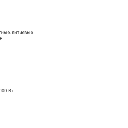
тные, литиевые
 В
000 Вт