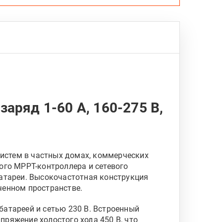
В,
MPPT
80
А,
450
В
DC
аряд 1-60 А, 160-275 В,
истем в частных домах, коммерческих
ого MPPT-контроллера и сетевого
батареи. Высокочастотная конструкция
ченном пространстве.
батареей и сетью 230 В. Встроенный
ряжение холостого хода 450 В, что