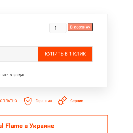
КОЛИЧЕСТВО
В корзину
ТОВАРА
ГИБРИДНЫЙ
ИНВЕРТОР
MUST
PV18-
5248PRO,
5200
упить в кредит
ВТ,
48
В,
ЗАРЯД
ЕСПЛАТНО
Гарантия
Сервис
1-
60
А,
160-
l Flame в Украине
275