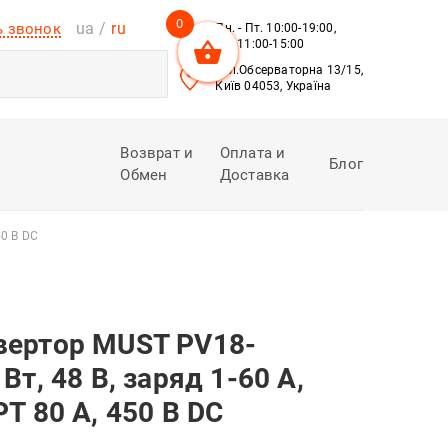
0
ua
ru
ь звонок
Пн. - Пт. 10:00-19:00,
Сб. 11:00-15:00
вул.Обсерваторна 13/15,
Київ 04053, Україна
Возврат и
Оплата и
Блог
Обмен
Доставка
50 В DC
вертор MUST PV18-
Вт, 48 В, заряд 1-60 А,
T 80 А, 450 В DC