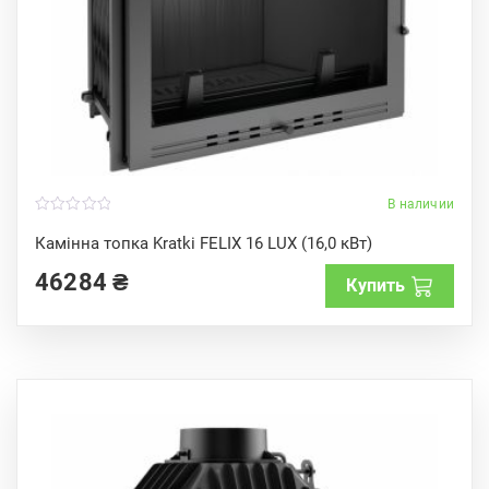
В наличии
0
o
Камінна топка Kratki FELIX 16 LUX (16,0 кВт)
u
t
46284
₴
o
Купить
f
5