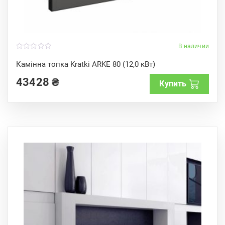
В наличии
0
o
Камінна топка Kratki ARKE 80 (12,0 кВт)
u
t
43428
₴
o
Купить
f
5