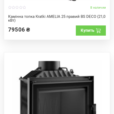
В наличии
0
o
Камінна топка Kratki AMELIA 25 правий BS DECO (21,0
u
кВт)
t
o
f
79506
₴
Купить
5