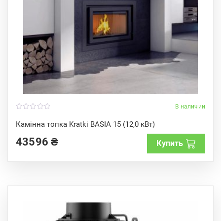
В наличии
0
o
Камінна топка Kratki BASIA 15 (12,0 кВт)
u
t
43596
₴
o
Купить
f
5