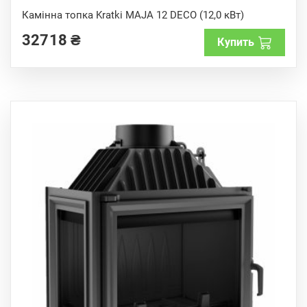
0
o
Камінна топка Kratki MAJA 12 DECO (12,0 кВт)
u
t
32718
₴
o
Купить
f
5