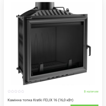
В наличии
0
o
Камінна топка Kratki FELIX 16 (16,0 кВт)
u
t