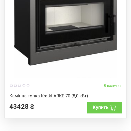
В наличии
0
o
Камінна топка Kratki ARKE 70 (8,0 кВт)
u
t
43428
₴
o
Купить
f
5