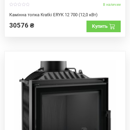
В наличии
0
o
Камінна топка Kratki ERYK 12 700 (12,0 кВт)
u
t
30576
₴
o
Купить
f
5