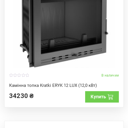
В наличии
0
o
Камінна топка Kratki ERYK 12 LUX (12,0 кВт)
u
t
34230
₴
o
Купить
f
5