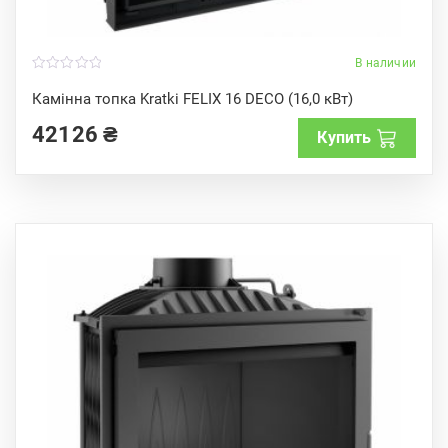
В наличии
0
o
Камінна топка Kratki FELIX 16 DECO (16,0 кВт)
u
t
42126
₴
o
Купить
f
5