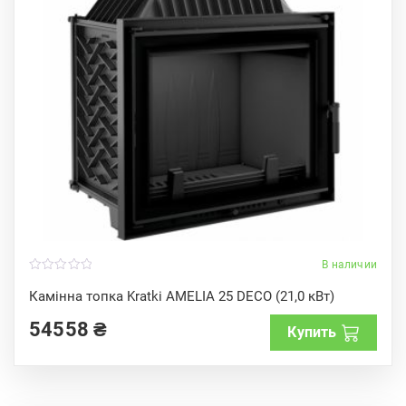
В наличии
0
o
Камінна топка Kratki AMELIA 25 DECO (21,0 кВт)
u
t
54558
₴
o
Купить
f
5