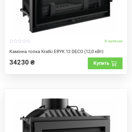
В наличии
0
o
Камінна топка Kratki ERYK 12 DECO (12,0 кВт)
u
t
34230
₴
o
Купить
f
5