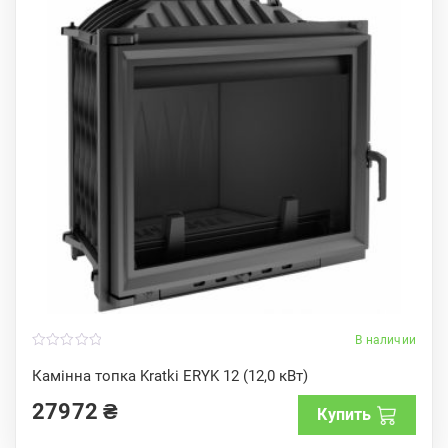
В наличии
0
o
Камінна топка Kratki ERYK 12 (12,0 кВт)
u
t
27972
₴
o
Купить
f
5