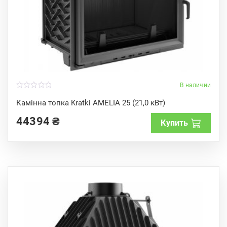
В наличии
0
o
Камінна топка Kratki AMELIA 25 (21,0 кВт)
u
t
44394
₴
o
Купить
f
5