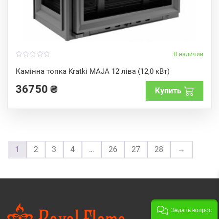
В наличии
0
o
Камінна топка Kratki MAJA 12 ліва (12,0 кВт)
u
t
36750
₴
o
Купить
f
5
1
2
3
4
…
26
27
28
→
Задать вопрос