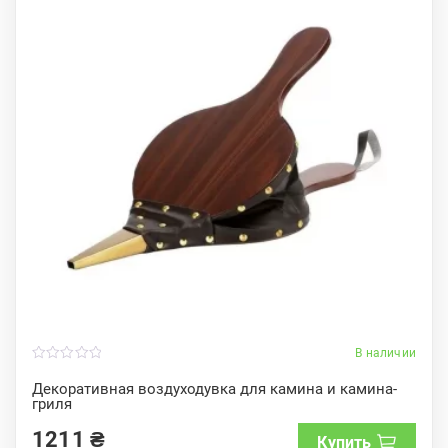
В наличии
0
o
Декоративная воздуходувка для камина и камина-
u
гриля
t
o
f
1211
₴
Купить
5