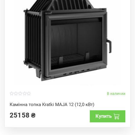
В наличии
0
o
Камінна топка Kratki MAJA 12 (12,0 кВт)
u
t
25158
₴
o
Купить
f
5