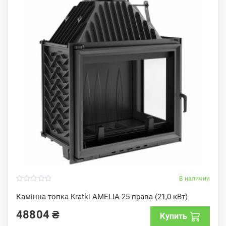
В наличии
0
o
Камінна топка Kratki AMELIA 25 права (21,0 кВт)
u
t
48804
₴
o
Купить
f
5