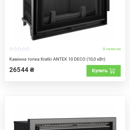
В наличии
0
o
Камінна топка Kratki ANTEK 10 DECO (10,0 кВт)
u
t
26544
₴
o
Купить
f
5