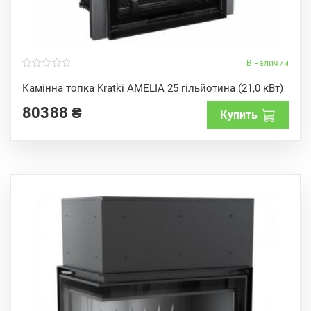
В наличии
0
o
Камінна топка Kratki AMELIA 25 гільйотина (21,0 кВт)
u
t
80388
₴
o
Купить
f
5