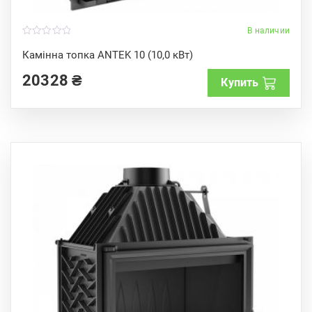
В наличии
0
o
Камінна топка ANTEK 10 (10,0 кВт)
u
t
20328
₴
o
Купить
f
5