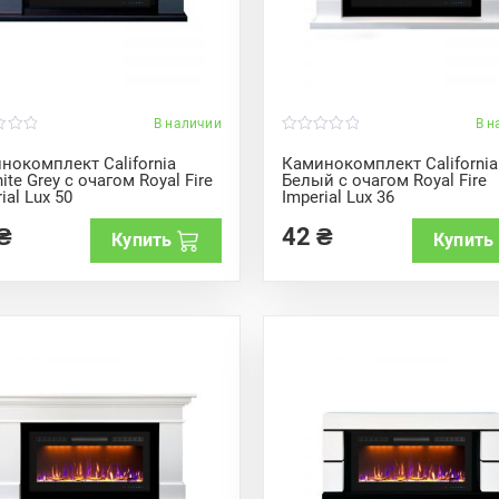
В наличии
В н
0
o
нокомплект California
Каминокомплект California
u
ite Grey с очагом Royal Fire
Белый с очагом Royal Fire
t
ial Lux 50
Imperial Lux 36
o
f
5
₴
42
₴
Купить
Купить