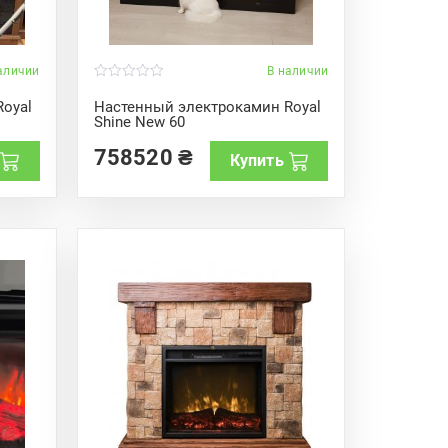
аличии
В наличии
0
o
oyal
Настенный электрокамин Royal
u
Shine New 60
t
o
f
758520
₴
Купить
5