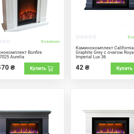
В н
В наличии
0
o
Каминокомплект California
u
нокомплект Bonfire
Graphite Grey с очагом Royal
t
025 Aurelia
Imperial Lux 36
o
f
5
570
₴
42
₴
Купить
Купить