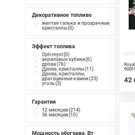
Декоративное топливо
желтая галька и прозрачные
кристаллы
(0)
Эффект топлива
Opti-myst
(0)
акриловые кубики
(6)
0
o
дрова
(76)
Roya
u
Дрова, кристаллы
(11)
900F
t
Дрова, кристаллы,
o
f
драгоценные камни
(23)
42
5
уголь
(3)
Гарантия
12 месяцев
(214)
36 месяцев
(10)
Мощность обогрева, Вт