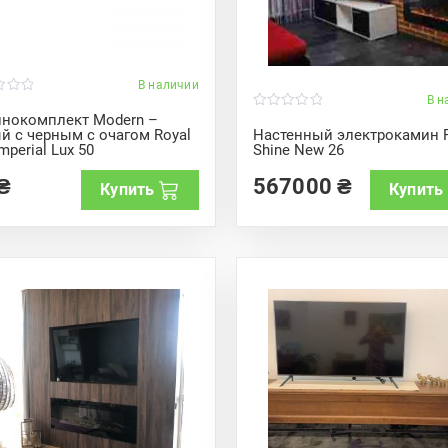
В наличии
В н
0
нокомплект Modern –
o
й с черным с очагом Royal
Настенный электрокамин R
u
Imperial Lux 50
Shine New 26
t
o
f
₴
567000
₴
Купить
Купить
5