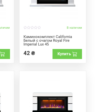
аличии
В наличии
0
o
Каминокомплект California
u
Белый с очагом Royal Fire
t
Imperial Lux 45
o
f
5
42
₴
Купить