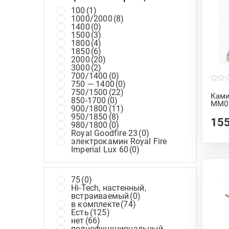
100
(1)
1000/2000
(8)
1400
(0)
1500
(3)
1800
(4)
1850
(6)
2000
(20)
3000
(2)
700/1400
(0)
750 — 1400
(0)
0
750/1500
(22)
o
Ками
850-1700
(0)
u
MM01
t
900/1800
(11)
o
950/1850
(8)
f
15
980/1800
(0)
5
Royal Goodfire 23
(0)
электрокамин Royal Fire
Imperial Lux 60
(0)
75
(0)
Hi-Tech, настенный,
встраиваемый
(0)
в комплекте
(74)
Есть
(125)
нет
(66)
полнофункциональный