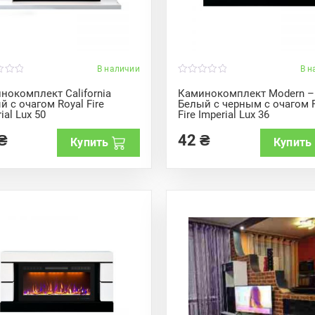
В наличии
В н
0
o
нокомплект California
Каминокомплект Modern –
u
й с очагом Royal Fire
Белый с черным с очагом 
t
ial Lux 50
Fire Imperial Lux 36
o
f
5
₴
42
₴
Купить
Купить