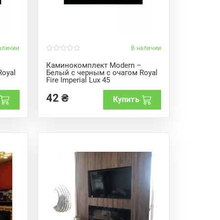
аличии
В наличии
0
o
Каминокомплект Modern –
u
Royal
Белый с черным с очагом Royal
t
Fire Imperial Lux 45
o
f
5
42
₴
Купить