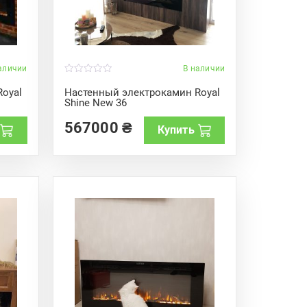
аличии
В наличии
0
o
oyal
Настенный электрокамин Royal
u
Shine New 36
t
o
f
567000
₴
Купить
5