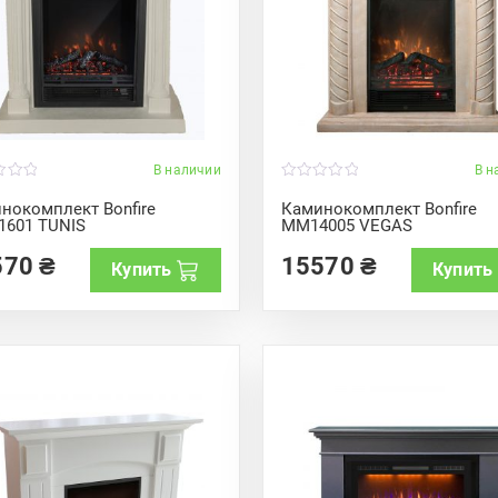
В наличии
В н
0
o
нокомплект Bonfire
Каминокомплект Bonfire
u
601 TUNIS
MM14005 VEGAS
t
o
f
570
₴
15570
₴
Купить
Купить
5