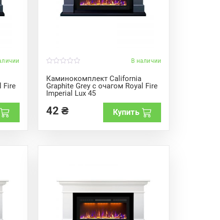
аличии
В наличии
0
o
Каминокомплект California
u
 Fire
Graphite Grey с очагом Royal Fire
t
Imperial Lux 45
o
f
5
42
₴
Купить