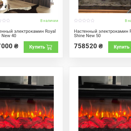
В наличии
В н
0
o
енный электрокамин Royal
Настенный электрокамин R
u
e New 40
Shine New 50
t
o
f
7000
₴
758520
₴
Купить
Купить
5