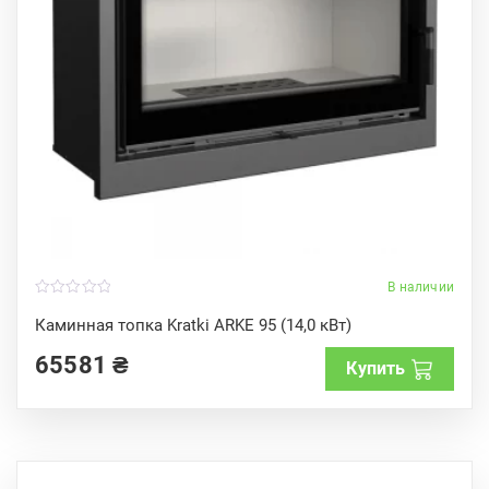
В наличии
0
o
Каминная топка Kratki ARKE 95 (14,0 кВт)
u
t
65581
₴
o
Купить
f
5