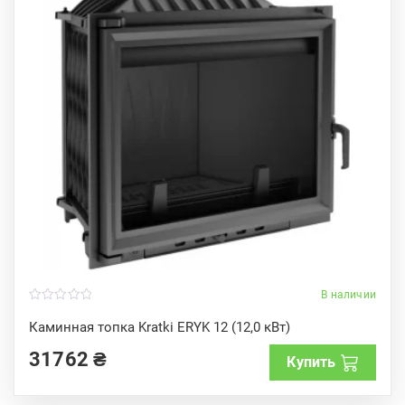
В наличии
0
o
Каминная топка Kratki ERYK 12 (12,0 кВт)
u
t
31762
₴
o
Купить
f
5