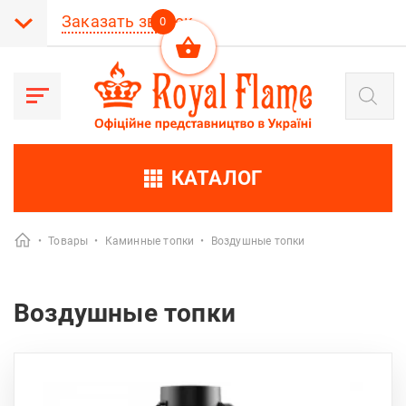
Заказать звонок
0
Поиск
товаров
КАТАЛОГ
•
Товары
•
Каминные топки
•
Воздушные топки
Воздушные топки