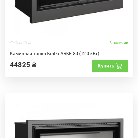
В наличии
0
o
Каминная топка Kratki ARKE 80 (12,0 кВт)
u
t
44825
₴
o
Купить
f
5