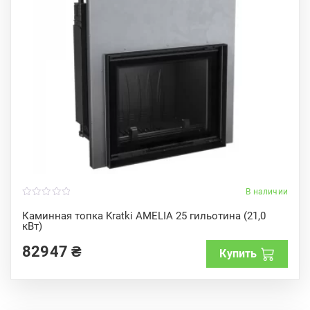
В наличии
0
o
Каминная топка Kratki AMELIA 25 гильотина (21,0
u
кВт)
t
o
f
82947
₴
Купить
5