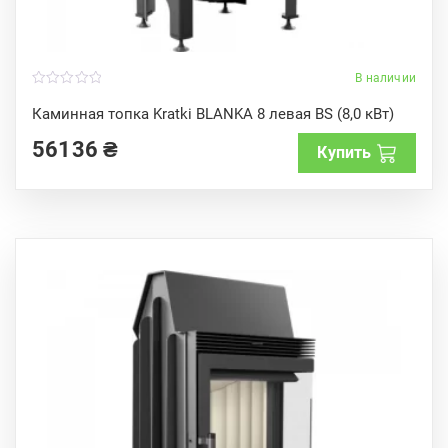
В наличии
0
o
Каминная топка Kratki BLANKA 8 левая BS (8,0 кВт)
u
t
56136
₴
o
Купить
f
5