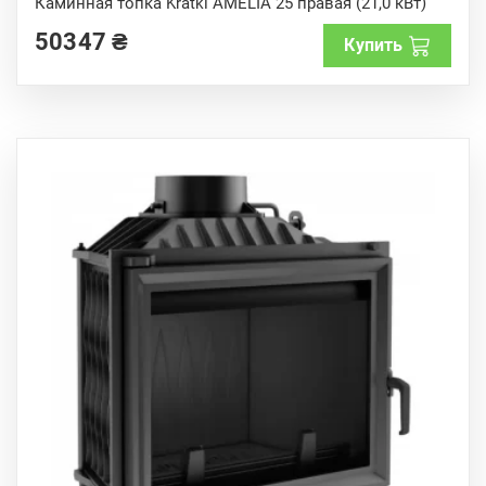
Каминная топка Kratki AMELIA 25 правая (21,0 кВт)
u
t
50347
₴
o
Купить
f
5