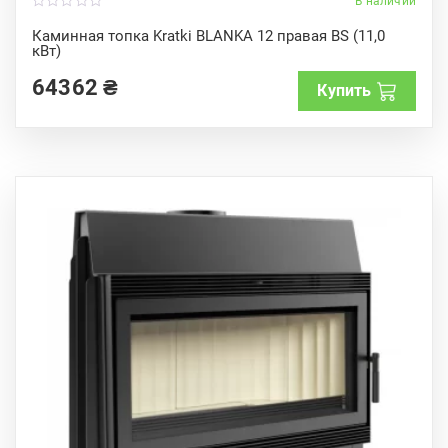
В наличии
0
o
Каминная топка Kratki BLANKA 12 правая BS (11,0
u
кВт)
t
o
f
64362
₴
Купить
5