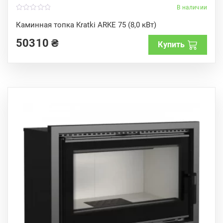
В наличии
0
o
Каминная топка Kratki ARKE 75 (8,0 кВт)
u
t
50310
₴
o
Купить
f
5