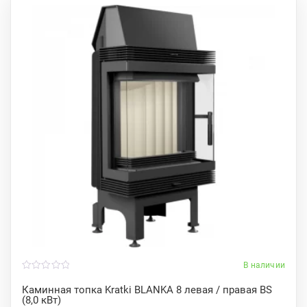
В наличии
0
o
Каминная топка Kratki BLANKA 8 левая / правая BS
u
(8,0 кВт)
t