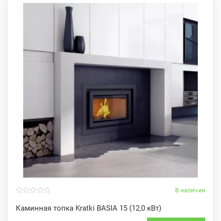
В наличии
0
o
Каминная топка Kratki BASIA 15 (12,0 кВт)
u
t