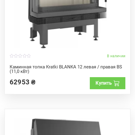
В наличии
0
o
Каминная топка Kratki BLANKA 12 левая / правая BS
u
(11,0 кВт)
t
o
f
62953
₴
Купить
5