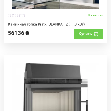
В наличии
0
o
Каминная топка Kratki BLANKA 12 (11,0 кВт)
u
t
56136
₴
o
Купить
f
5