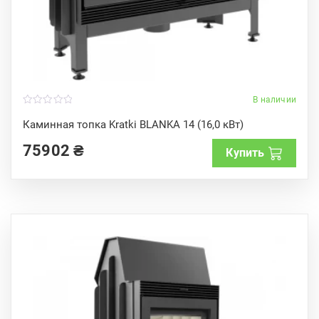
В наличии
0
o
Каминная топка Kratki BLANKA 14 (16,0 кВт)
u
t
75902
₴
o
Купить
f
5