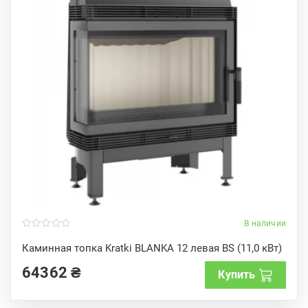
В наличии
0
o
Каминная топка Kratki BLANKA 12 левая BS (11,0 кВт)
u
t
64362
₴
o
Купить
f
5