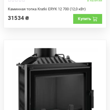
В наличии
0
o
Каминная топка Kratki ERYK 12 700 (12,0 кВт)
u
t
31534
₴
o
Купить
f
5