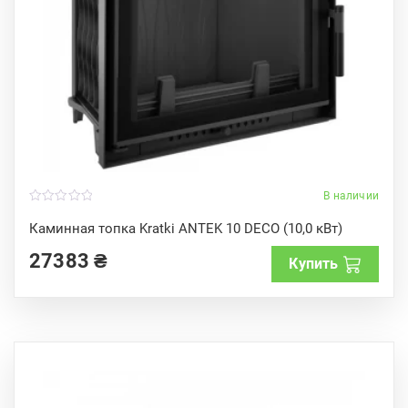
В наличии
0
o
Каминная топка Kratki ANTEK 10 DECO (10,0 кВт)
u
t
27383
₴
o
Купить
f
5