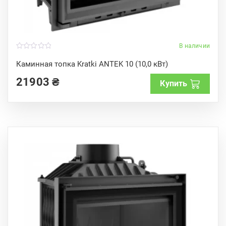
В наличии
0
o
Каминная топка Kratki ANTEK 10 (10,0 кВт)
u
t
21903
₴
o
Купить
f
5