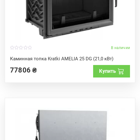
В наличии
0
o
Каминная топка Kratki AMELIA 25 DG (21,0 кВт)
u
t
77806
₴
o
Купить
f
5