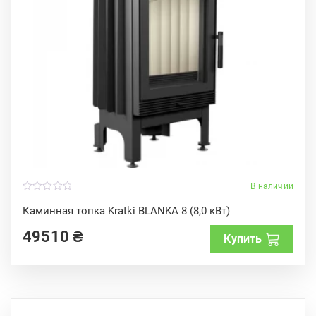
В наличии
0
o
Каминная топка Kratki BLANKA 8 (8,0 кВт)
u
t
49510
₴
o
Купить
f
5