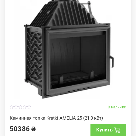
В наличии
0
o
Каминная топка Kratki AMELIA 25 (21,0 кВт)
u
t
50386
₴
o
Купить
f
5