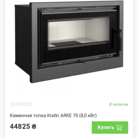
В наличии
0
o
Каминная топка Kratki ARKE 70 (8,0 кВт)
u
t
44825
₴
o
Купить
f
5