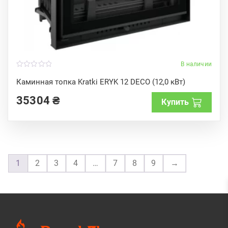
В наличии
0
o
Каминная топка Kratki ERYK 12 DECO (12,0 кВт)
u
t
35304
₴
o
Купить
f
5
1
2
3
4
…
7
8
9
→