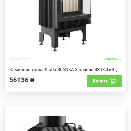
В наличии
0
o
Каминная топка Kratki BLANKA 8 правая BS (8,0 кВт)
u
t
56136
₴
o
Купить
f
5