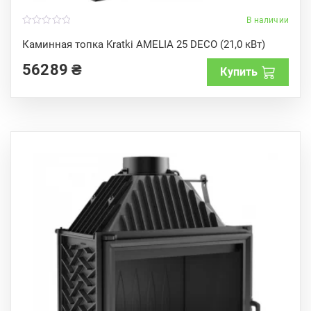
В наличии
0
o
Каминная топка Kratki AMELIA 25 DECO (21,0 кВт)
u
t
56289
₴
o
Купить
f
5