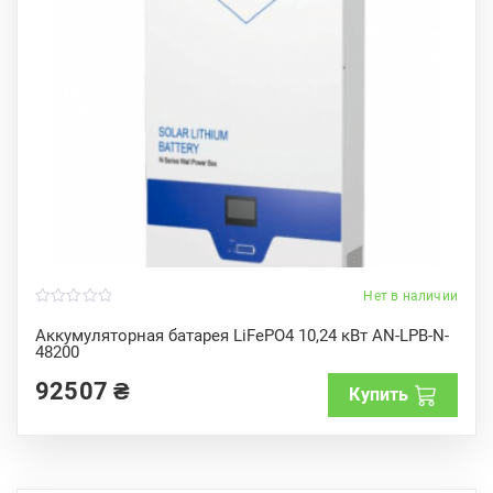
Нет в наличии
0
o
Аккумуляторная батарея LiFePO4 10,24 кВт AN-LPB-N-
u
48200
t
o
f
92507
₴
Купить
5