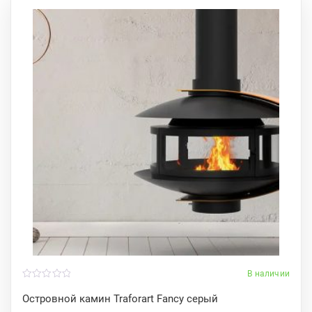
В наличии
0
o
Oстровной камин Traforart Fancy серый
u
t