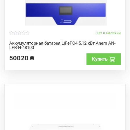
Нет в наличии
0
o
Аккумуляторная батарея LiFePO4 5,12 кВт Anern AN-
u
LPB-N-48100
t
o
f
50020
₴
Купить
5