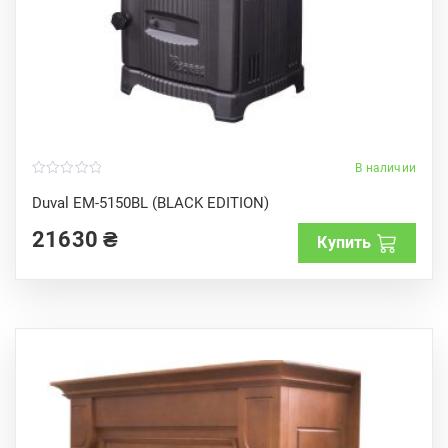
В наличии
0
o
Duval EM-5150BL (BLACK EDITION)
u
t
21630
₴
o
Купить
f
5