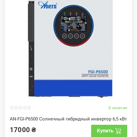
В наличии
0
o
AN-FGI-P6500 Солнечный гибридный инвертор 6,5 кВт
u
t
17000
₴
o
Купить
f
5