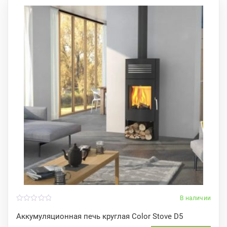
В наличии
0
o
Аккумуляционная печь круглая Color Stove D5
u
t