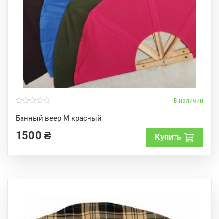
В наличии
0
o
Банный веер M красный
u
t
1500
₴
o
Купить
f
5