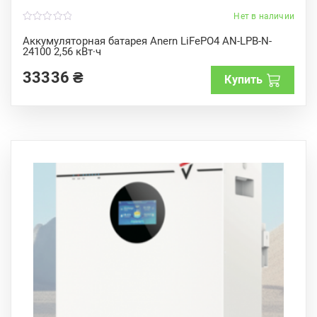
Нет в наличии
0
o
Аккумуляторная батарея Anern LiFePO4 AN-LPB-N-
u
24100 2,56 кВт·ч
t
o
f
33336
₴
Купить
5