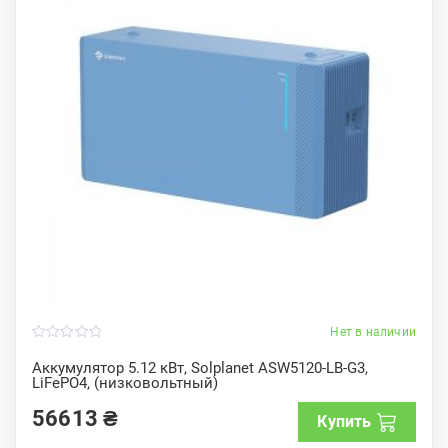
Нет в наличии
0
o
Аккумулятор 5.12 кВт, Solplanet ASW5120-LB-G3,
u
LiFePO4, (низковольтный)
t
o
f
56613
₴
Купить
5