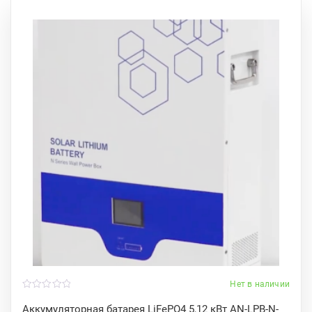
Нет в наличии
0
o
Аккумуляторная батарея LiFePO4 5,12 кВт AN-LPB-N-