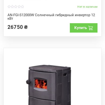
Нет в наличии
0
o
AN-FGI-S12000W Солнечный гибридный инвертор 12
u
кВт
t
o
f
26750
₴
Купить
5