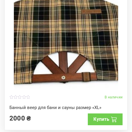
В наличии
0
o
Банный веер для бани и сауны размер «XL»
u
t
2000
₴
o
Купить
f
5