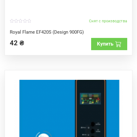
Снят с производства
0
o
Royal Flame EF420S (Design 900FG)
u
t
42
₴
o
Купить
f
5