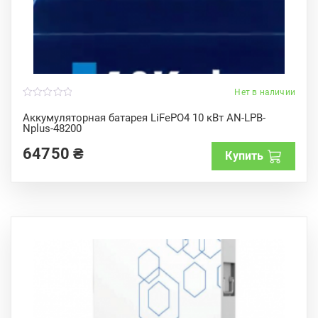
Нет в наличии
0
o
Аккумуляторная батарея LiFePO4 10 кВт AN-LPB-
u
Nplus-48200
t
o
f
64750
₴
Купить
5