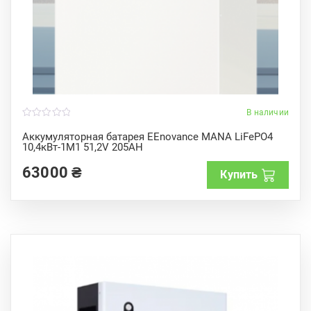
В наличии
0
o
Аккумуляторная батарея EEnovance MANA LiFePO4
u
10,4кВт-1M1 51,2V 205AH
t
o
f
63000
₴
Купить
5