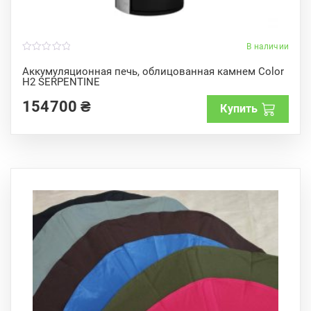
В наличии
0
o
Аккумуляционная печь, облицованная камнем Color
u
H2 SERPENTINE
t
o
f
154700
₴
Купить
5