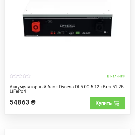
В наличии
0
o
Аккумуляторный блок Dyness DL5.0C 5.12 кВт·ч 51.2В
u
LiFePo4
t
o
f
54863
₴
Купить
5