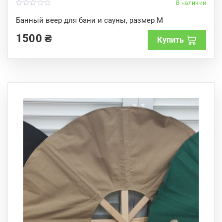
В наличии
0
o
Банный веер для бани и сауны, размер M
u
t
1500
₴
o
Купить
f
5