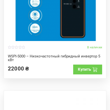
В наличии
0
o
WSPI-5000 – Низкочастотный гибридный инвертор 5
u
кВт
t
o
f
22000
₴
Купить
5