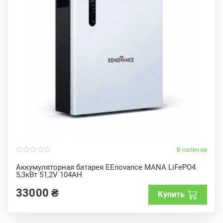
В наличии
0
o
Аккумуляторная батарея EEnovance MANA LiFePO4
u
5,3кВт 51,2V 104AH
t
o
f
33000
₴
Купить
5