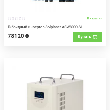
В наличии
0
o
Гибридный инвертор Solplanet ASW8000-SH
u
t
78120
₴
o
Купить
f
5