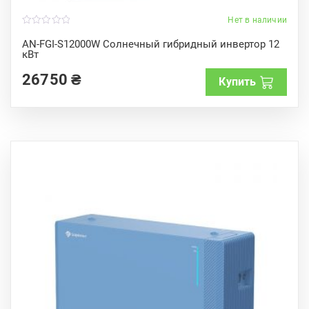
Нет в наличии
0
o
AN-FGI-S12000W Солнечный гибридный инвертор 12
u
кВт
t
o
f
26750
₴
Купить
5