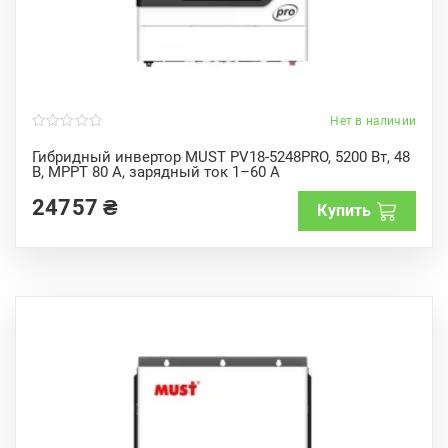
Нет в наличии
0
o
Гибридный инвертор MUST PV18-5248PRO, 5200 Вт, 48
u
В, MPPT 80 А, зарядный ток 1–60 А
t
o
f
24757
₴
Купить
5