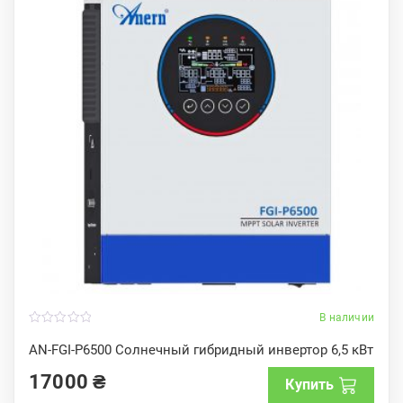
В наличии
0
o
AN-FGI-P6500 Солнечный гибридный инвертор 6,5 кВт
u
t
17000
₴
o
Купить
f
5