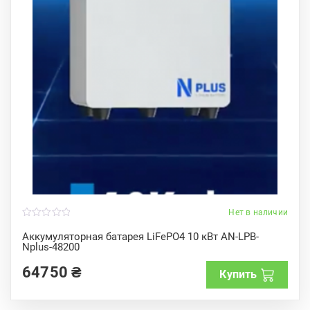
Нет в наличии
0
o
Аккумуляторная батарея LiFePO4 10 кВт AN-LPB-
u
Nplus-48200
t
o
f
64750
₴
Купить
5