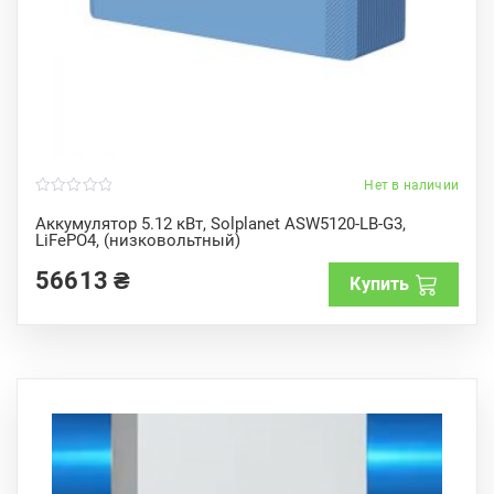
Нет в наличии
0
o
Аккумулятор 5.12 кВт, Solplanet ASW5120-LB-G3,
u
LiFePO4, (низковольтный)
t
o
f
56613
₴
Купить
5