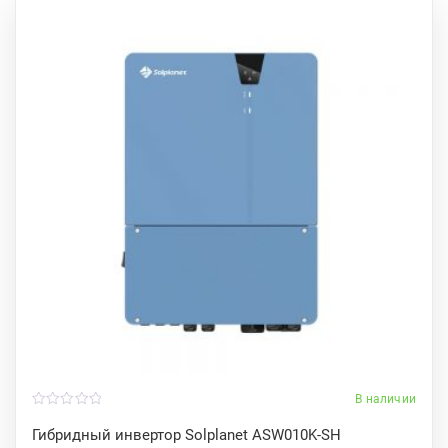
В наличии
0
o
Гибридный инвертор Solplanet ASW010K-SH
u