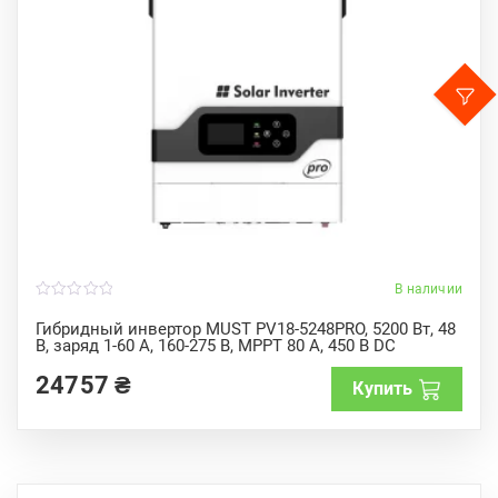
В наличии
0
o
Гибридный инвертор MUST PV18-5248PRO, 5200 Вт, 48
u
В, заряд 1-60 А, 160-275 В, MPPT 80 А, 450 В DC
t
o
f
24757
₴
Купить
5