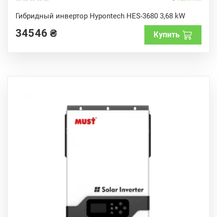
0
o
Гибридный инвертор Hypontech HES-3680 3,68 kW
u
t
34546
₴
o
Купить
f
5