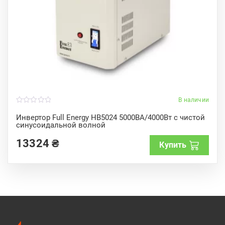
В наличии
0
o
Инвертор Full Energy HB5024 5000ВА/4000Вт с чистой
u
синусоидальной волной
t
o
f
13324
₴
Купить
5