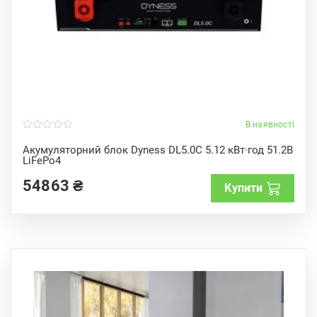
В наявності
0
o
Акумуляторний блок Dyness DL5.0C 5.12 кВт·год 51.2В
u
LiFePo4
t
o
f
54863
₴
Купити
5