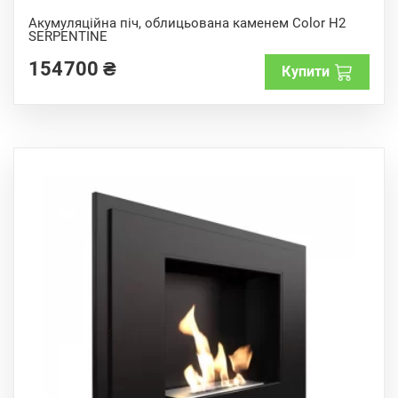
0
o
Акумуляційна піч, облицьована каменем Color H2
u
SERPENTINE
t
o
f
154700
₴
Купити
5