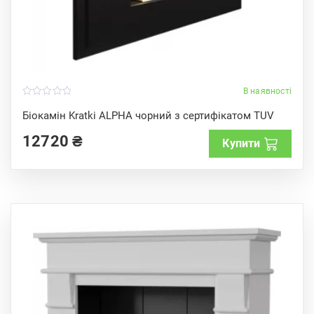
В наявності
0
o
Біокамін Kratki ALPHA чорний з сертифікатом TUV
u
t
12720
₴
o
Купити
f
5