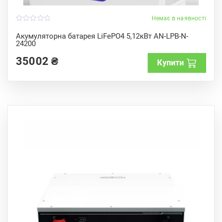
Немає в наявності
0
o
Акумуляторна батарея LiFePO4 5,12кВт AN-LPB-N-
u
24200
t
o
f
35002
₴
Купити
5