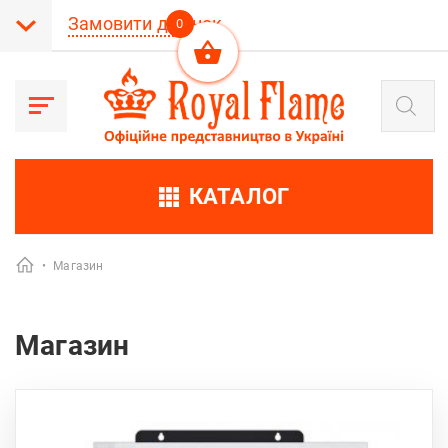
Замовити дзвінок
0
Пошук
товарів
КАТАЛОГ
•
Магазин
Магазин