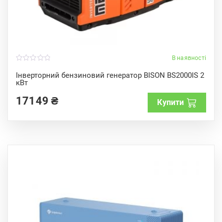
В наявності
0
o
Інверторний бензиновий генератор BISON BS2000IS 2
u
кВт
t
o
f
17149
₴
Купити
5