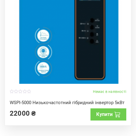
Немає в наявності
0
o
WSPI-5000 Низькочастотний гібридний інвертор 5кВт
u
t
22000
₴
o
Купити
f
5