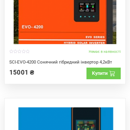
Немає в наявності
0
o
SCI-EVO-4200 Сонячний гібридний інвертор 4,2кВт
u
t
15001
₴
o
Купити
f
5