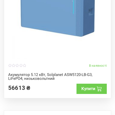
В наявності
0
o
Акумулятор 5.12 кВт, Solplanet ASW5120-LB-G3,
u
LiFePO4, низьковольтний
t
o
f
56613
₴
Купити
5