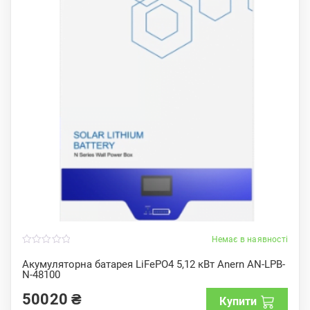
Немає в наявності
0
o
Акумуляторна батарея LiFePO4 5,12 кВт Anern AN-LPB-
u
N-48100
t
o
f
50020
₴
Купити
5