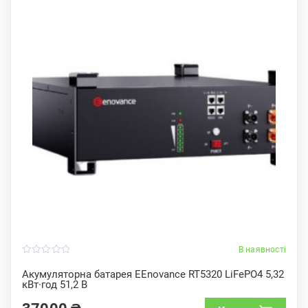
В наявності
0
o
Акумуляторна батарея EEnovance RT5320 LiFePO4 5,32
u
кВт·год 51,2 В
t
o
f