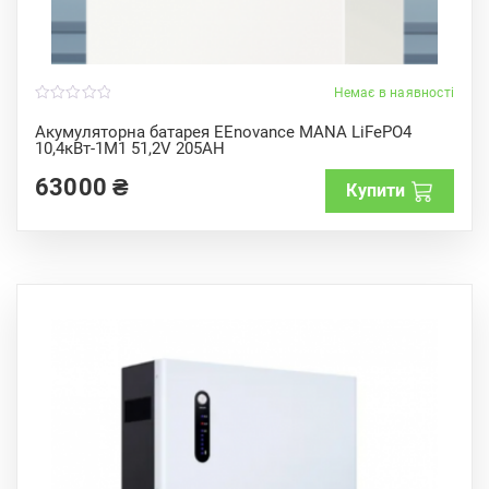
Немає в наявності
0
o
Акумуляторна батарея EEnovance MANA LiFePO4
u
10,4кВт-1M1 51,2V 205AH
t
o
f
63000
₴
Купити
5