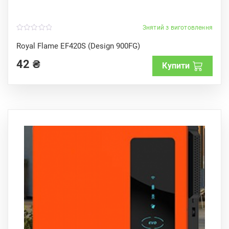
Знятий з виготовлення
0
o
Royal Flame EF420S (Design 900FG)
u
t
42
₴
o
Купити
f
5