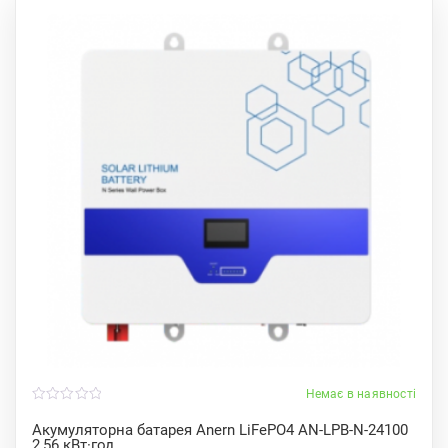
Немає в наявності
0
o
Акумуляторна батарея Anern LiFePO4 AN-LPB-N-24100
u
2,56 кВт·год