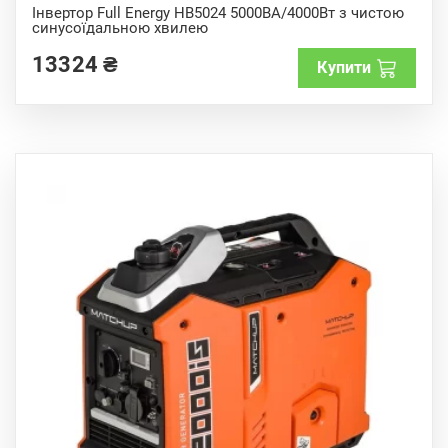
o
Інвертор Full Energy HB5024 5000ВА/4000Вт з чистою
u
синусоїдальною хвилею
t
o
f
13324
₴
Купити
5