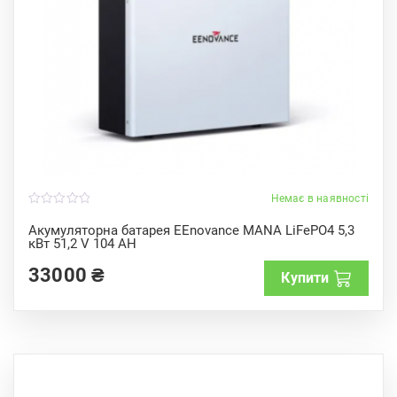
Немає в наявності
0
o
Акумуляторна батарея EEnovance MANA LiFePO4 5,3
u
кВт 51,2 V 104 AH
t
o
f
33000
₴
Купити
5