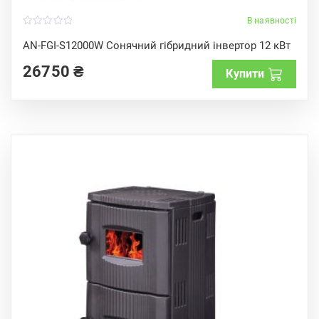
В наявності
0
o
AN-FGI-S12000W Сонячний гібридний інвертор 12 кВт
u
t
26750
₴
o
Купити
f
5