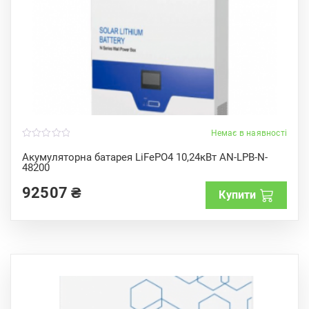
Немає в наявності
0
o
Акумуляторна батарея LiFePO4 10,24кВт AN-LPB-N-
u
48200
t
o
f
92507
₴
Купити
5