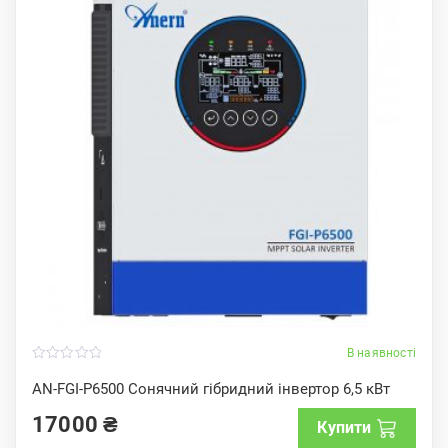
В наявності
0
o
AN-FGI-P6500 Сонячний гібридний інвертор 6,5 кВт
u
t
17000
₴
o
Купити
f
5