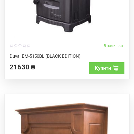
В наявності
0
o
Duval EM-5150BL (BLACK EDITION)
u
t
21630
₴
o
Купити
f
5