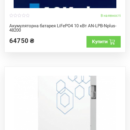
В наявності
0
o
Акумуляторна батарея LiFePO4 10 кВт AN-LPB-Nplus-
u
48200
t
o
f
64750
₴
Купити
5