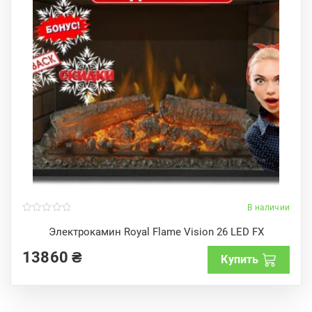
В наличии
0
o
Электрокамин Royal Flame Vision 26 LED FX
u
t
13860
₴
o
Купить
f
5