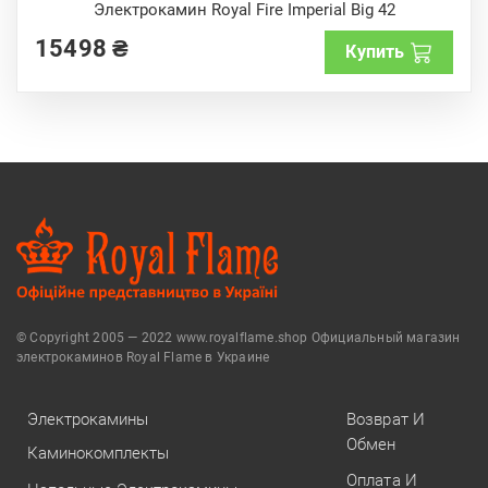
o
Электрокамин Royal Fire Imperial Big 42
u
t
15498
₴
o
Купить
f
5
© Copyright 2005 — 2022 www.royalflame.shop Официальный магазин
электрокаминов Royal Flame в Украине
Электрокамины
Возврат И
Обмен
Каминокомплекты
Оплата И