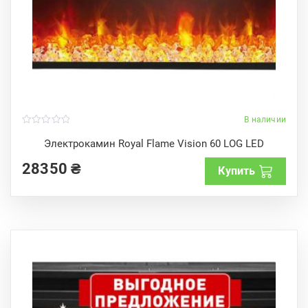
В наличии
0
o
Электрокамин Royal Flame Vision 60 LOG LED
u
t
28350
₴
o
Купить
f
5