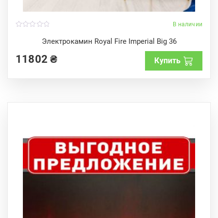
В наличии
0
o
Электрокамин Royal Fire Imperial Big 36
u
t
11802
₴
o
Купить
f
5