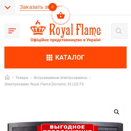
Заказать звонок
0
Поиск
товаров
КАТАЛОГ
•
Товары
•
Встраиваемые электрокамины
•
Электрокамин Royal Flame Dioramic 33 LED FX