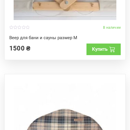
В наличии
0
o
Веер для бани и сауны размер M
u
t
1500
₴
o
Купить
f
5