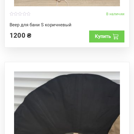
В наличии
0
o
Веер для бани S коричневый
u
t
1200
₴
o
Купить
f
5