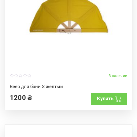
В наличии
0
o
Веер для бани S жёлтый
u
t
1200
₴
o
Купить
f
5