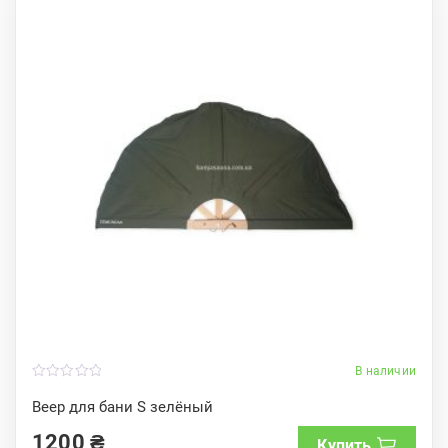
В наличии
0
o
Веер для бани S зелёный
u
t
1200
₴
o
Купить