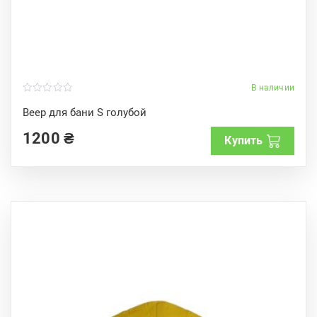
В наличии
0
o
Веер для бани S голубой
u
t
1200
₴
o
Купить
f
5