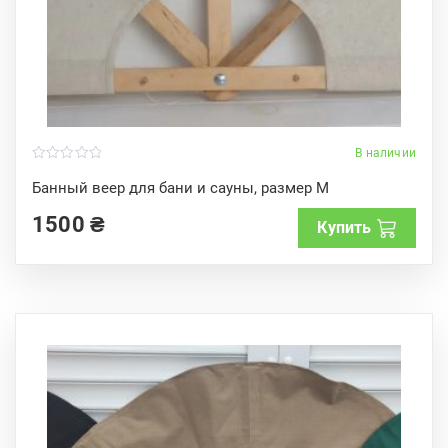
В наличии
0
o
Банный веер для бани и сауны, размер M
u
t
1500
₴
o
Купить
f
5