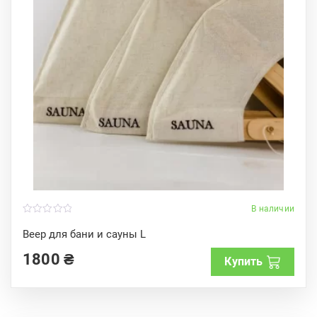
В наличии
0
o
Веер для бани и сауны L
u
t
1800
₴
o
Купить
f
5