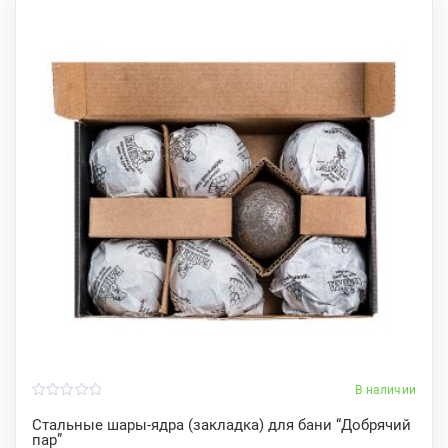
В наличии
0
o
Стальные шары-ядра (закладка) для бани “Добрячий
u
пар”
t