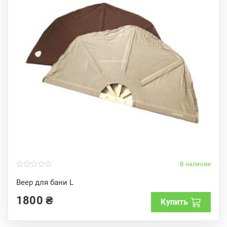
В наличии
0
o
Веер для бани L
u
t
1800
₴
o
Купить
f
5