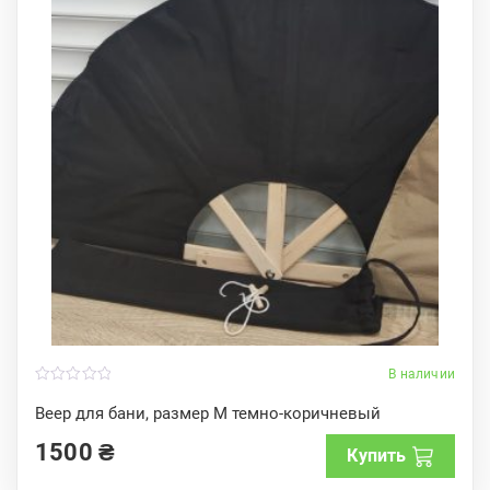
В наличии
0
o
Веер для бани, размер M темно-коричневый
u
t
1500
₴
o
Купить
f
5