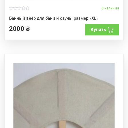
В наличии
0
o
Банный веер для бани и сауны размер «XL»
u
t
2000
₴
o
Купить
f
5