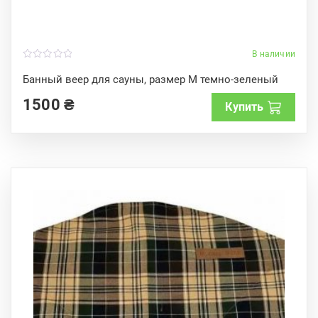
В наличии
0
o
Банный веер для сауны, размер M темно-зеленый
u
t
1500
₴
o
Купить
f
5