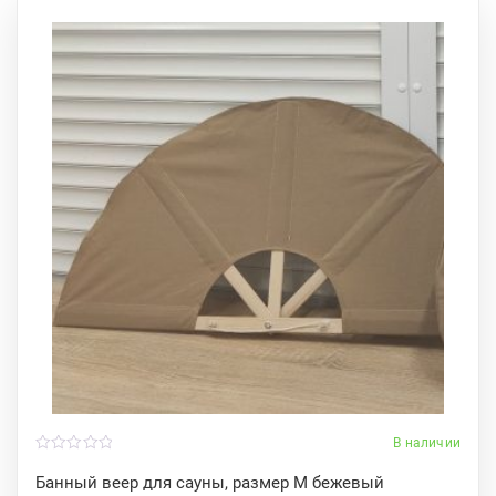
В наличии
0
o
Банный веер для сауны, размер M бежевый
u