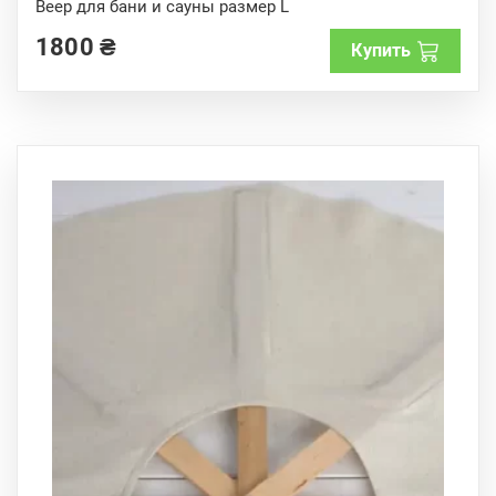
o
Веер для бани и сауны размер L
u
t
1800
₴
o
Купить
f
5