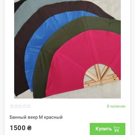
В наличии
0
o
Банный веер M красный
u
t
1500
₴
o
Купить
f
5