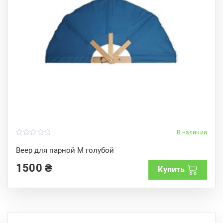
В наличии
0
o
Веер для парной M голубой
u
t
1500
₴
o
Купить
f
5