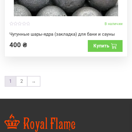
В наличии
0
o
Чугунные шары-ядра (закладка) для бани и сауны
u
t
400
₴
o
Купить
f
5
1
2
→