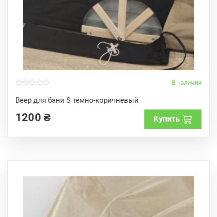
В наличии
0
o
Веер для бани S тёмно-коричневый
u
t
1200
₴
o
Купить
f
5