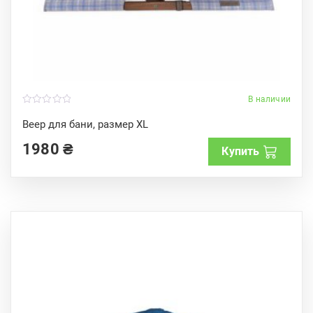
В наличии
0
o
Веер для бани, размер XL
u
t
1980
₴
o
Купить
f
5