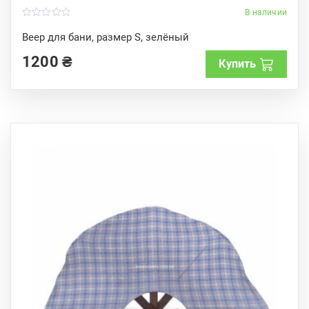
В наличии
0
o
Веер для бани, размер S, зелёный
u
t
1200
₴
o
Купить
f
5