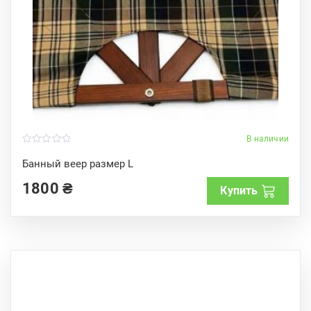
В наличии
0
o
Банный веер размер L
u
t
1800
₴
o
Купить
f
5