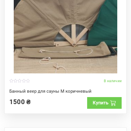
В наличии
0
o
Банный веер для сауны M коричневый
u
t
1500
₴
o
Купить
f
5