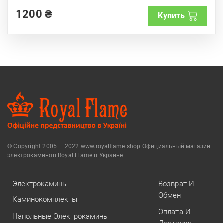
o
f
1200
₴
Купить
5
© Copyright 2005 — 2022 www.royalflame.shop Официальный магазин
электрокаминов Royal Flame в Украине
Электрокамины
Возврат И
Обмен
Каминокомплекты
Оплата И
Напольные Электрокамины
Доставка