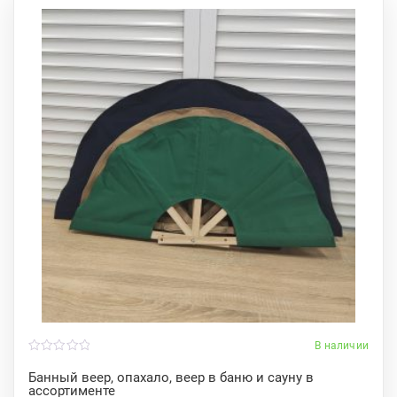
В наличии
0
o
Банный веер, опахало, веер в баню и сауну в
u
ассортименте
t