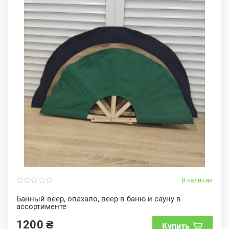
В наличии
0
o
Банный веер, опахало, веер в баню и сауну в
u
ассортименте
t
o
f
1200
₴
Купить
5