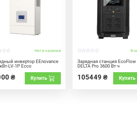
Нет в наличии
В н
0
o
идный инвертор EEnovance
Зарядная станция EcoFlow
u
 кВт-LV-1P Ecco
DELTA Pro 3600 Вт·ч
t
o
f
000
₴
105449
₴
Купить
Купить
5