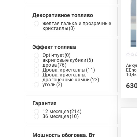
Декоративное топливо
желтая галька и прозрачные
кристаллы
(0)
Эффект топлива
Opti-myst
(0)
акриловые кубики
(6)
0
o
дрова
(76)
Акку
u
Дрова, кристаллы
(11)
EEno
t
Дрова, кристаллы,
10,4
o
f
драгоценные камни
(23)
5
уголь
(3)
63
Гарантия
12 месяцев
(214)
36 месяцев
(10)
Мощность обогрева, Вт