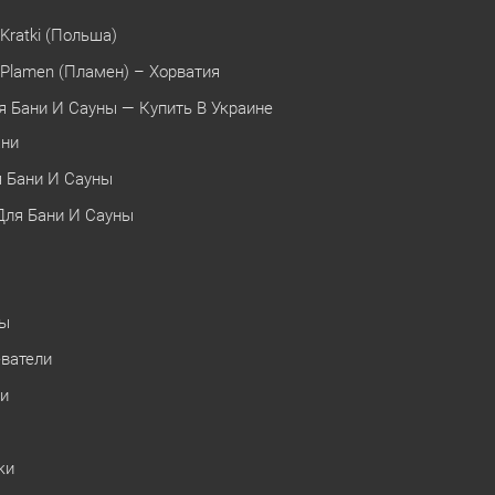
Kratki (Польша)
Plamen (Пламен) – Хорватия
я Бани И Сауны — Купить В Украине
ани
 Бани И Сауны
Для Бани И Сауны
ны
еватели
ки
ки