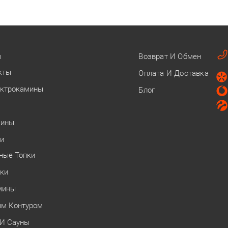
ы
Возврат И Обмен
кты
Оплата И Доставка
ектрокамины
Блог
мины
ки
ные Топки
ки
мины
ым Контуром
 И Сауны