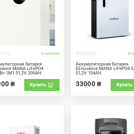
В наличии
В н
0
o
муляторная батарея
Аккумуляторная батарея
u
vance MANA LiFePO4
EEnovance MANA LiFePO4 5
t
кВт-1M1 51,2V 205AH
51,2V 104AH
o
f
5
000
₴
33000
₴
Купить
Купить