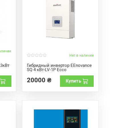
аличии
Нет в наличии
0
o
,3кВт
Гибридный инвертор EEnovance
u
SQ 4 кВт-LV-1P Ecco
t
o
f
20000
₴
Купить
5