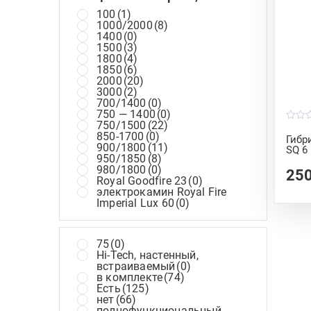
100
(1)
1000/2000
(8)
1400
(0)
1500
(3)
1800
(4)
1850
(6)
2000
(20)
3000
(2)
700/1400
(0)
750 — 1400
(0)
750/1500
(22)
0
850-1700
(0)
o
Гибр
u
900/1800
(11)
SQ 6
t
950/1850
(8)
o
980/1800
(0)
f
25
5
Royal Goodfire 23
(0)
электрокамин Royal Fire
Imperial Lux 60
(0)
75
(0)
Hi-Tech, настенный,
встраиваемый
(0)
в комплекте
(74)
Есть
(125)
нет
(66)
полнофункциональный