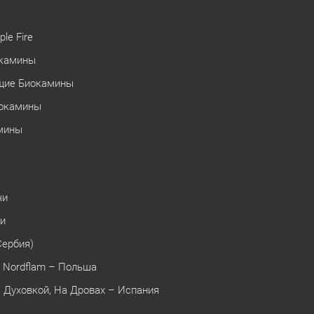
le Fire
окамины
щие Биокамины
иокамины
мины
чи
чи
Сербия)
 Nordflam – Польша
 Духовкой, На Дровах – Испания