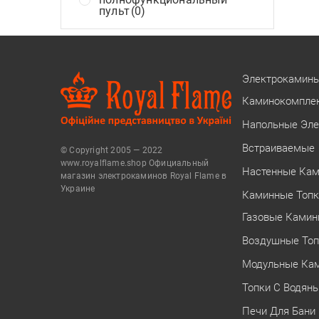
пульт
(0)
Электрокамин
Каминокомпле
Напольные Эл
Встраиваемые
© Copyright 2005 — 2022
www.royalflame.shop Официальный
Настенные Ка
магазин электрокаминов Royal Flame в
Украине
Каминные Топ
Газовые Камин
Воздушные Топ
Модульные Ка
Топки С Водян
Печи Для Бани