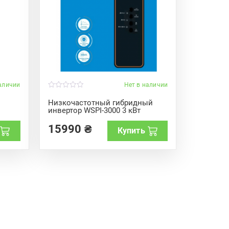
аличии
Нет в наличии
0
o
Низкочастотный гибридный
u
инвертор WSPI-3000 3 кВт
t
o
f
15990
₴
Купить
5