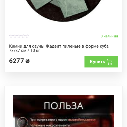
В наличии
0
o
Камни для сауны Жадеит пиленые в форме куба
u
7x7x7 см / 10 кг
t
o
f
6277
₴
Купить
5