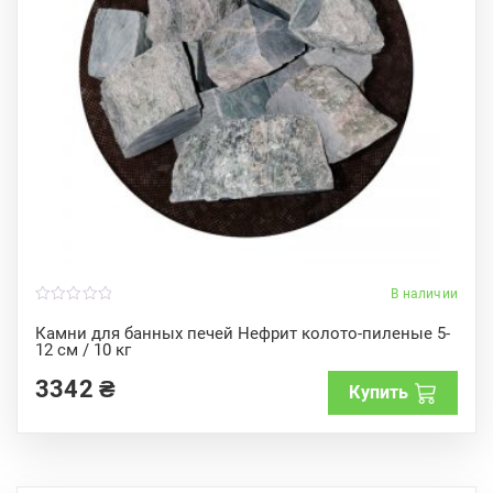
В наличии
0
o
Камни для банных печей Нефрит колото-пиленые 5-
u
12 см / 10 кг
t
o
f
3342
₴
Купить
5