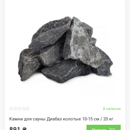
В наличии
0
o
Камни для сауны Диабаз колотые 10-15 см / 20 кг
u
t
891
₴
o