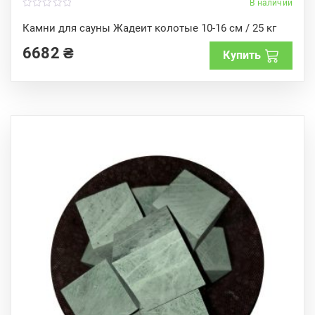
В наличии
0
o
Камни для сауны Жадеит колотые 10-16 см / 25 кг
u
t
6682
₴
o
Купить
f
5