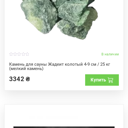
В наличии
0
o
Камень для сауны Жадеит колотый 4-9 см / 25 кг
u
(мелкий камень)
t
o
f
3342
₴
Купить
5