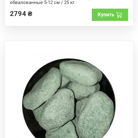
обвалованные 5-12 см / 25 кг
t
o
f
2794
₴
Купить
5