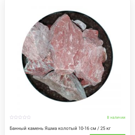
В наличии
0
o
Банный камень Яшма колотый 10-16 см / 25 кг
u
t