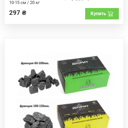
10-15 см / 20 кг
t
o
f
297
₴
Купить
5