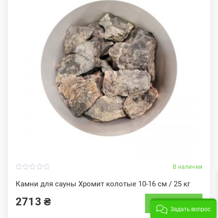
В наличии
0
o
Камни для сауны Хромит колотые 10-16 см / 25 кг
u
t
2713
₴
o
Купить
f
Задать вопрос
5