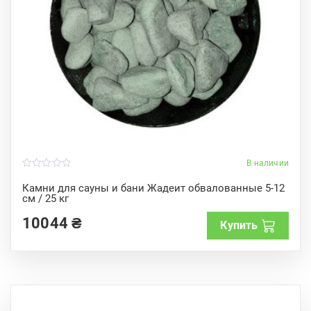
В наличии
0
o
Камни для сауны и бани Жадеит обвалованные 5-12
u
см / 25 кг
t
o
f
10044
₴
Купить
5