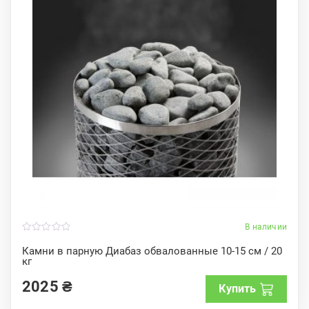
В наличии
0
o
Камни в парную Диабаз обвалованные 10-15 см / 20
u
кг
t
o
f
2025
₴
Купить
5