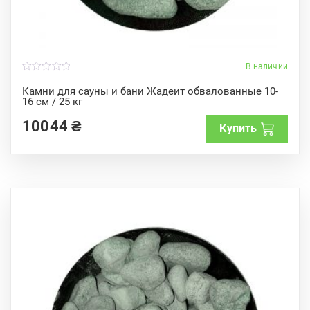
В наличии
0
o
Камни для сауны и бани Жадеит обвалованные 10-
u
16 см / 25 кг
t
o
f
10044
₴
Купить
5