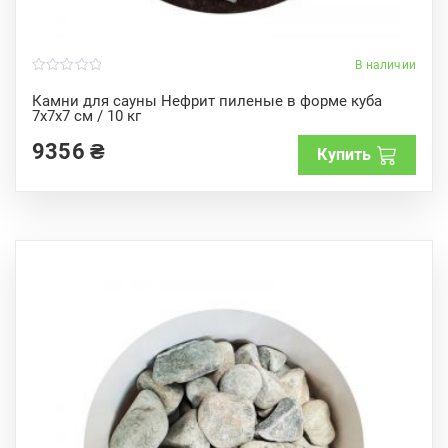
В наличии
0
o
Камни для сауны Нефрит пиленые в форме куба
u
7x7x7 см / 10 кг
t
o
f
9356
₴
Купить
5