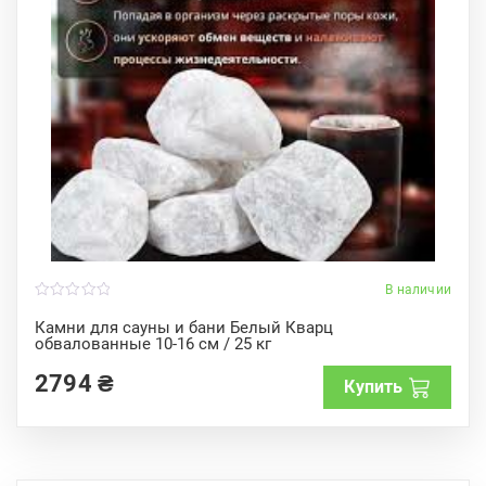
В наличии
0
o
Камни для сауны и бани Белый Кварц
u
обвалованные 10-16 см / 25 кг
t
o
f
2794
₴
Купить
5