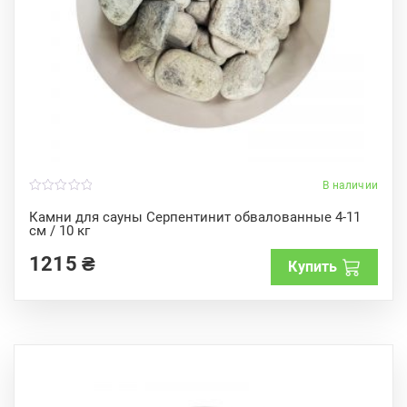
В наличии
0
o
Камни для сауны Серпентинит обвалованные 4-11
u
см / 10 кг
t
o
f
1215
₴
Купить
5