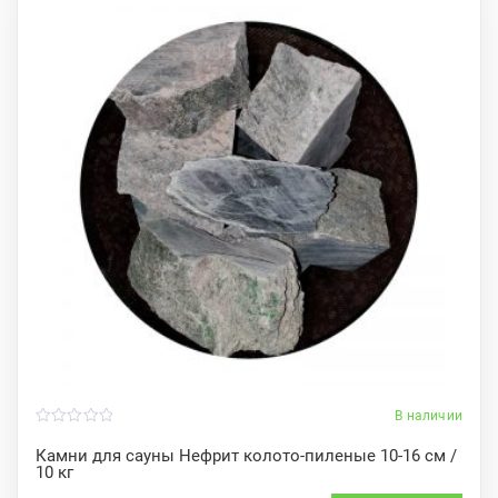
В наличии
0
o
Камни для сауны Нефрит колото-пиленые 10-16 см /
u
10 кг
t
o