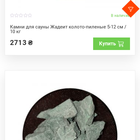
В наличии
0
o
Камни для сауны Жадеит колото-пиленые 5-12 см /
u
10 кг
t
o
f
2713
₴
Купить
5