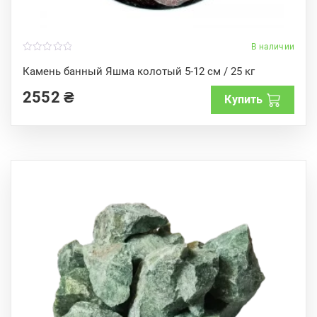
В наличии
0
o
Камень банный Яшма колотый 5-12 см / 25 кг
u
t
2552
₴
o
Купить
f
5