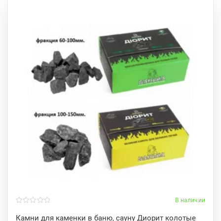
В наличии
0
o
Камни для каменки в баню, сауну Диорит колотые
u