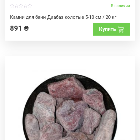
В наличии
0
o
Камни для бани Диабаз колотые 5-10 см / 20 кг
u
t
891
₴
o
Купить
f
5