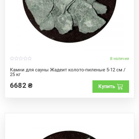
В наличии
0
o
Камни для сауны Жадеит колото-пиленые 5-12 см /
u
25 кг
t
o
f
6682
₴
Купить
5