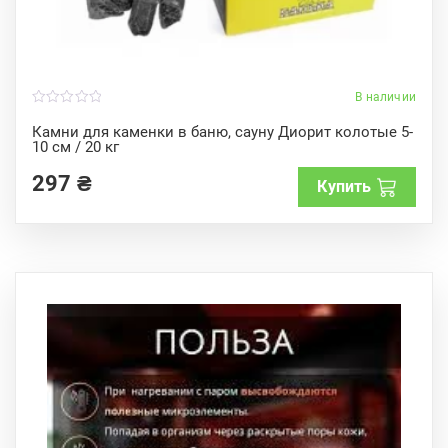
В наличии
0
o
Камни для каменки в баню, сауну Диорит колотые 5-
u
10 см / 20 кг
t
o
f
297
₴
Купить
5