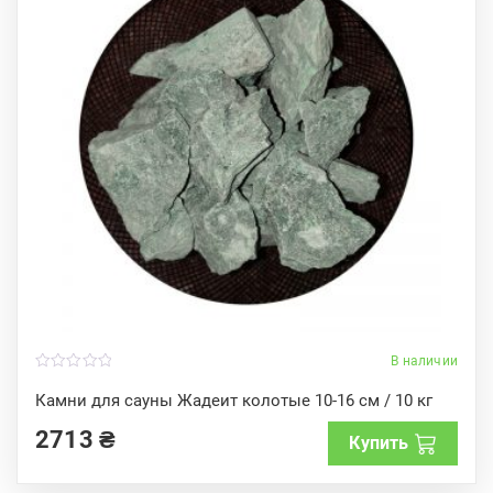
В наличии
0
o
Камни для сауны Жадеит колотые 10-16 см / 10 кг
u
t
2713
₴
o
Купить
f
5