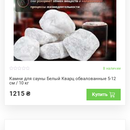
В наличии
0
o
Камни для сауны Белый Кварц обвалованные 5-12
u
см / 10 кг
t
o
f
1215
₴
Купить
5