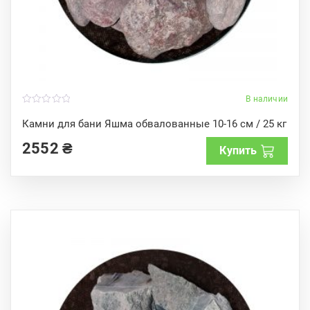
В наличии
0
o
Камни для бани Яшма обвалованные 10-16 см / 25 кг
u
t
2552
₴
o
Купить
f
5