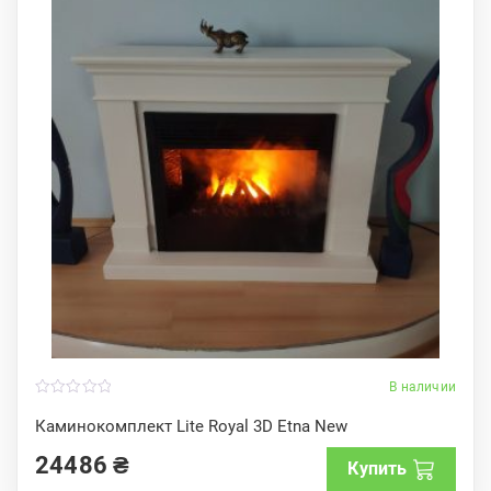
В наличии
0
o
Каминокомплект Lite Royal 3D Etna New
u
t
24486
₴
o
Купить
f
5