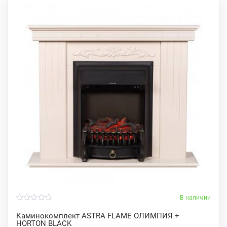
В наличии
0
o
Каминокомплект ASTRA FLAME ОЛИМПИЯ +
u
HORTON BLACK
t