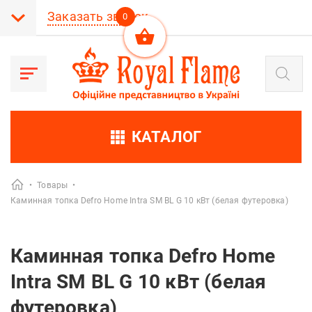
Заказать звонок
0
Поиск
товаров
КАТАЛОГ
•
Товары
•
Каминная топка Defro Home Intra SM BL G 10 кВт (белая футеровка)
Каминная топка Defro Home
Intra SM BL G 10 кВт (белая
футеровка)