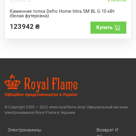
В наличии
0
o
Каминная топка Defro Home Intra SM BL G 10 кВт
u
(белая футеровка)
t
o
f
123942
₴
Купить
5
© Copyright 2005 — 2022 www.royalflame.shop Официальный магазин
электрокаминов Royal Flame в Украине
Электрокамины
Возврат И