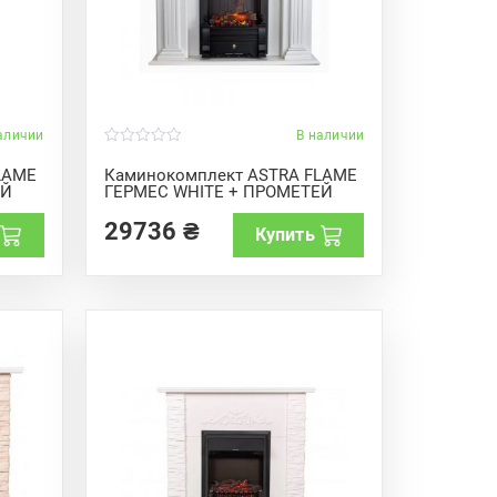
аличии
В наличии
0
o
LAME
Каминокомплект ASTRA FLAME
u
ЕЙ
ГЕРМЕС WHITE + ПРОМЕТЕЙ
t
o
f
29736
₴
Купить
5