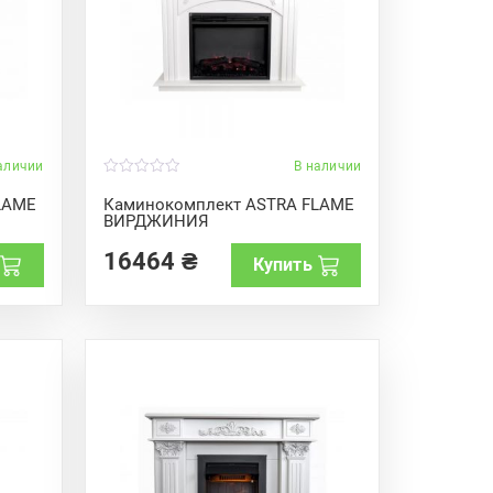
аличии
В наличии
0
o
LAME
Каминокомплект ASTRA FLAME
u
ВИРДЖИНИЯ
t
o
f
16464
₴
Купить
5