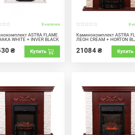
В наличии
В н
0
o
нокомплект ASTRA FLAME
Каминокомплект ASTRA F
u
АКА WHITE + INVER BLACK
ЛЕОН CREAM + HORTON B
t
o
f
530
₴
21084
₴
Купить
Купить
5