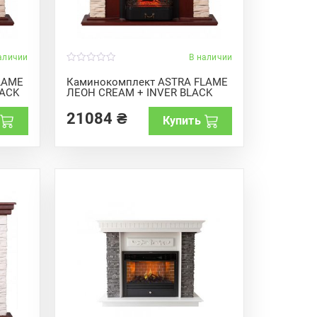
аличии
В наличии
0
o
LAME
Каминокомплект ASTRA FLAME
u
LACK
ЛЕОН CREAM + INVER BLACK
t
o
f
21084
₴
Купить
5