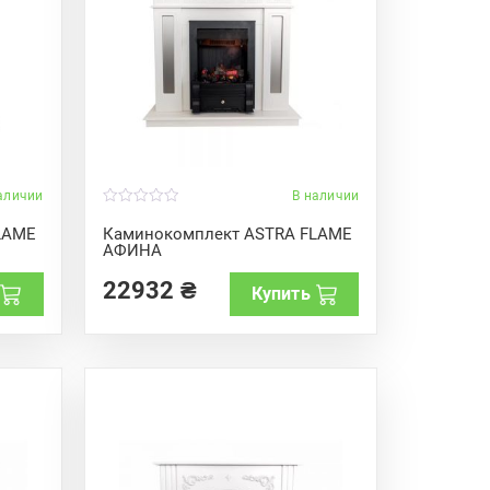
аличии
В наличии
0
o
LAME
Каминокомплект ASTRA FLAME
u
АФИНА
t
o
f
22932
₴
Купить
5