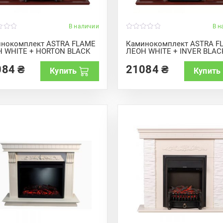
В наличии
В н
0
o
нокомплект ASTRA FLAME
Каминокомплект ASTRA F
u
 WHITE + HORTON BLACK
ЛЕОН WHITE + INVER BLAC
t
o
f
084
₴
21084
₴
Купить
Купить
5