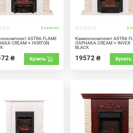
В наличии
В н
0
o
нокомплект ASTRA FLAME
Каминокомплект ASTRA F
u
НАКА CREAM + HORTON
ЛАРНАКА CREAM + INVER
t
CK
BLACK
o
f
5
572
₴
19572
₴
Купить
Купить