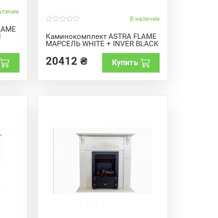
аличии
В наличии
0
LAME
o
N
Каминокомплект ASTRA FLAME
u
МАРСЕЛЬ WHITE + INVER BLACK
t
o
f
20412
₴
Купить
5