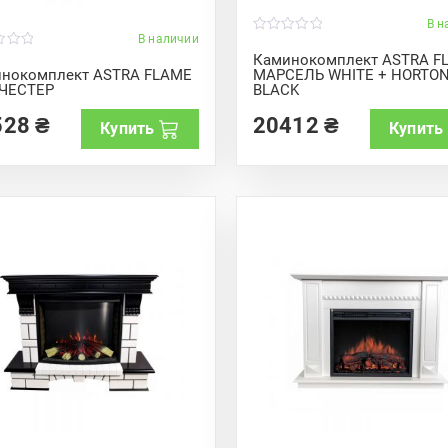
В н
В наличии
0
o
Каминокомплект ASTRA F
u
нокомплект ASTRA FLAME
МАРСЕЛЬ WHITE + HORTO
t
ЧЕСТЕР
BLACK
o
f
5
528
₴
20412
₴
Купить
Купить