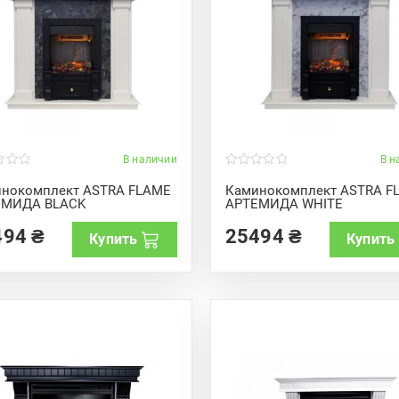
В наличии
В н
0
o
нокомплект ASTRA FLAME
Каминокомплект ASTRA F
u
ЕМИДА BLACK
АРТЕМИДА WHITE
t
o
f
494
₴
25494
₴
Купить
Купить
5