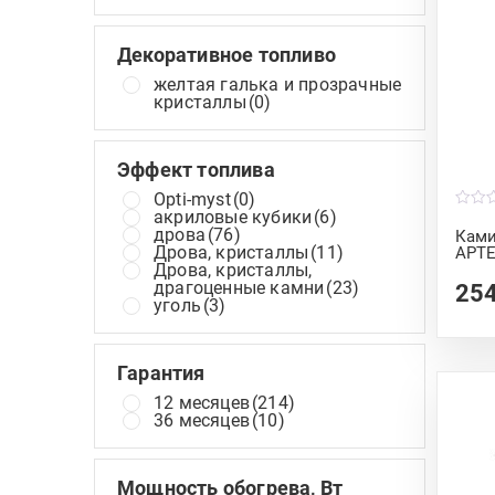
Декоративное топливо
желтая галька и прозрачные
кристаллы
(0)
Эффект топлива
Opti-myst
(0)
акриловые кубики
(6)
0
o
дрова
(76)
Ками
u
Дрова, кристаллы
(11)
АРТ
t
Дрова, кристаллы,
o
f
драгоценные камни
(23)
25
5
уголь
(3)
Гарантия
12 месяцев
(214)
36 месяцев
(10)
Мощность обогрева, Вт