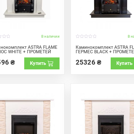
В наличии
В н
0
o
нокомплект ASTRA FLAME
Каминокомплект ASTRA F
u
ОС WHITE + ПРОМЕТЕЙ
ГЕРМЕС BLACK + ПРОМЕТ
t
o
f
596
₴
25326
₴
Купить
Купить
5