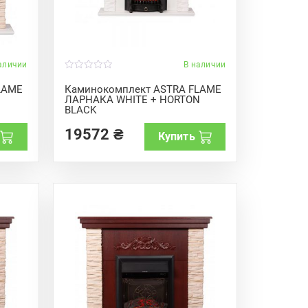
аличии
В наличии
0
o
LAME
Каминокомплект ASTRA FLAME
u
ЛАРНАКА WHITE + HORTON
t
BLACK
o
f
5
19572
₴
Купить