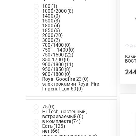
100
(1)
1000/2000
(8)
1400
(0)
1500
(3)
1800
(4)
1850
(6)
2000
(20)
3000
(2)
700/1400
(0)
750 — 1400
(0)
0
750/1500
(22)
o
Ками
u
850-1700
(0)
БОС
t
900/1800
(11)
o
950/1850
(8)
f
24
5
980/1800
(0)
Royal Goodfire 23
(0)
электрокамин Royal Fire
Imperial Lux 60
(0)
75
(0)
Hi-Tech, настенный,
встраиваемый
(0)
в комплекте
(74)
Есть
(125)
нет
(66)
полнофункциональный