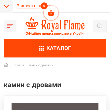
Заказать звонок
0
Поиск
товаров
КАТАЛОГ
•
Товары
•
камин с дровами
камин с дровами