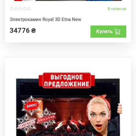
В наличии
0
o
Электрокамин Royal 3D Etna New
u
t
34776
₴
o
Купить
f
5