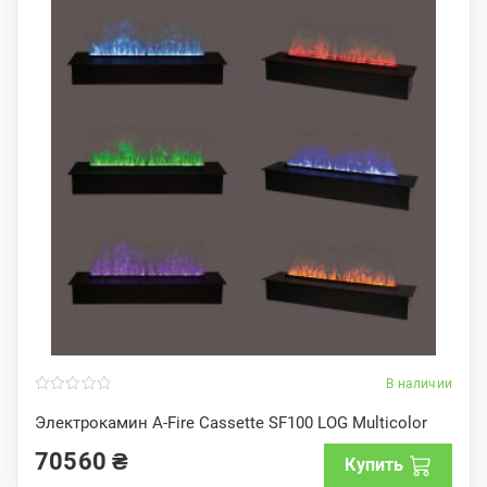
В наличии
0
o
Электрокамин A-Fire Cassette SF100 LOG Multicolor
u
t
70560
₴
o
Купить
f
5