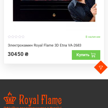
В наличии
0
o
Электрокамин Royal Flame 3D Etna VA-2683
u
t
30450
₴
o
Купить
f
5