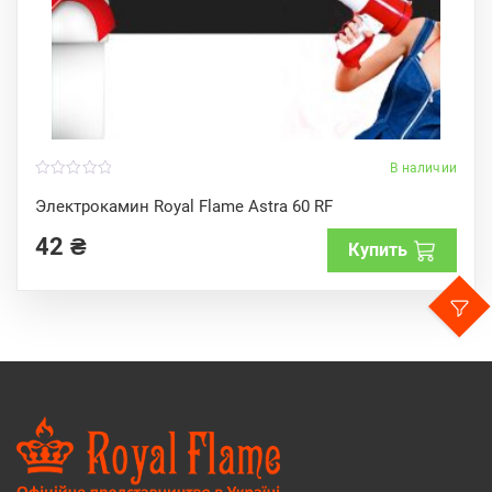
В наличии
0
o
Электрокамин Royal Flame Astra 60 RF
u
t
42
₴
o
Купить
f
5