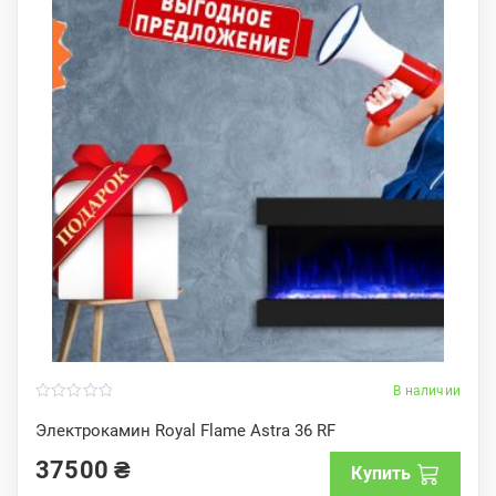
В наличии
0
o
Электрокамин Royal Flame Astra 36 RF
u
t
37500
₴
o
Купить
f
5