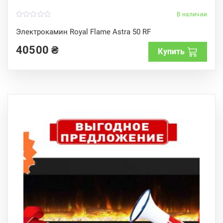
В наличии
0
o
Электрокамин Royal Flame Astra 50 RF
u
t
40500
₴
o
Купить
f
5