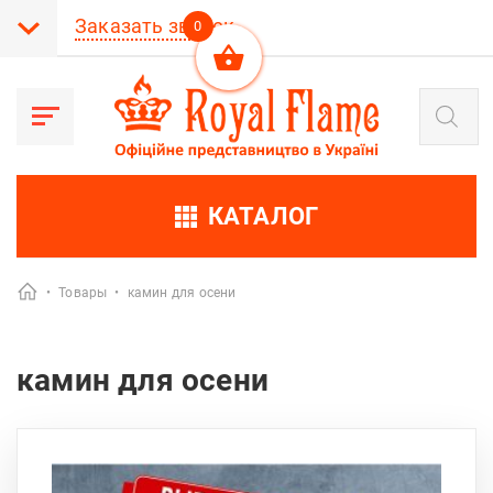
Заказать звонок
0
Поиск
товаров
КАТАЛОГ
•
Товары
•
камин для осени
камин для осени