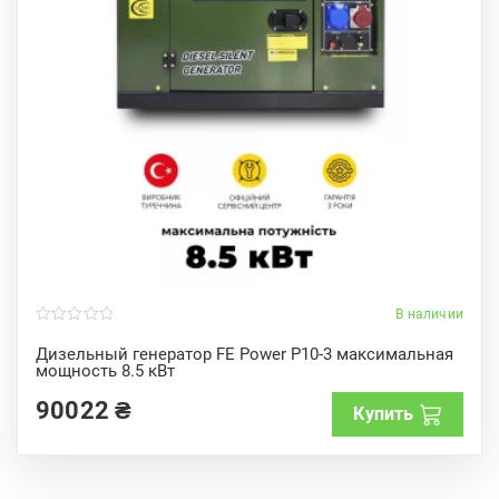
В наличии
0
o
Дизельный генератор FE Power P10-3 максимальная
u
мощность 8.5 кВт
t
o
f
90022
₴
Купить
5