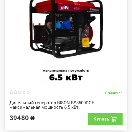
В наличии
0
o
Дизельный генератор BISON BS8500DCE
u
максимальная мощность 6.5 кВт
t
o
f
39480
₴
Купить
5