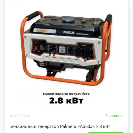
В наличии
0
o
Бензиновый генератор Palmera PA350JE 2,8 кВт
u
t