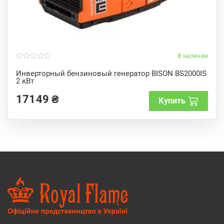
В наличии
0
o
Инверторный бензиновый генератор BISON BS2000IS
u
2 кВт
t
o
f
17149
₴
Купить
5