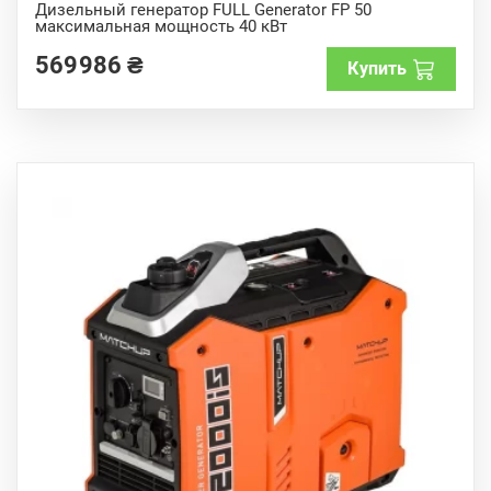
o
Дизельный генератор FULL Generator FP 50
u
максимальная мощность 40 кВт
t
o
f
569986
₴
Купить
5