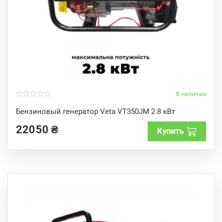
В наличии
0
o
Бензиновый генератор Veta VT350JM 2.8 кВт
u
t
22050
₴
o
Купить
f
5