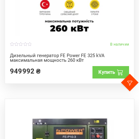
В наличии
0
o
Дизельный генератор FE Power FE 325 kVA
u
максимальная мощность 260 кВт
t
o
f
949992
₴
Купить
5