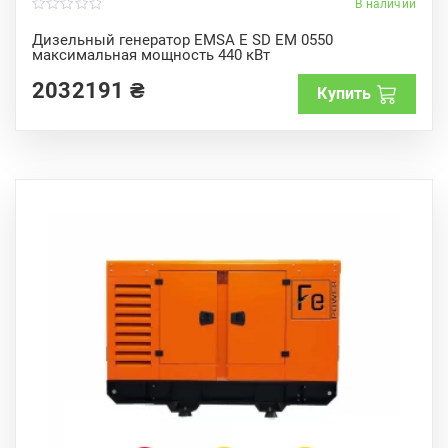
В наличии
0
o
Дизельный генератор EMSA E SD EM 0550
u
максимальная мощность 440 кВт
t
o
f
2032191
₴
Купить
5