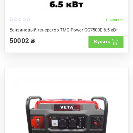
В наличии
0
o
Бензиновый генератор TMG Power GG7500E 6.5 кВт
u
t
50002
₴
o
Купить
f
5