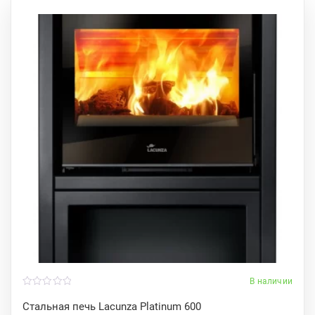
В наличии
0
o
Стальная печь Lacunza Platinum 600
u