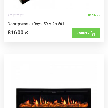
В наличии
0
o
Электрокамин Royal 5D V-Art 50 L
u
t
81600
₴
o
Купить
f
5