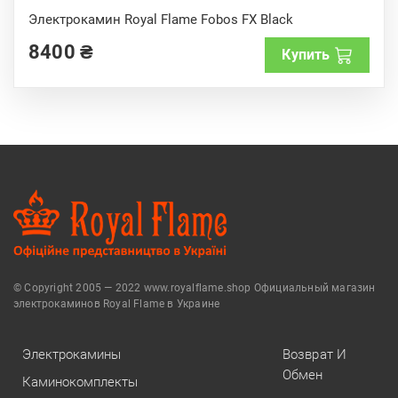
0
o
Электрокамин Royal Flame Fobos FX Black
u
t
8400
₴
o
Купить
f
5
© Copyright 2005 — 2022 www.royalflame.shop Официальный магазин
электрокаминов Royal Flame в Украине
Электрокамины
Возврат И
Обмен
Каминокомплекты