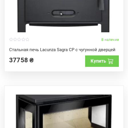
В наличии
0
o
Стальная печь Lacunza Sagra CP с чугунной дверцей
u
t
37758
₴
o
Купить
f
5