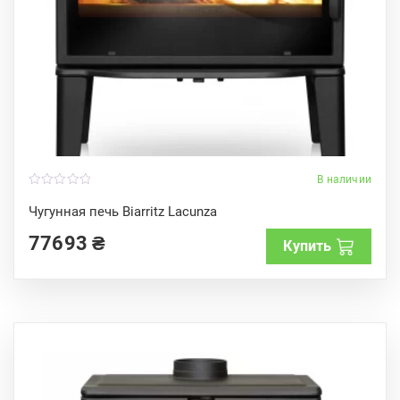
В наличии
0
o
Чугунная печь Biarritz Lacunza
u
t
77693
₴
o
Купить
f
5