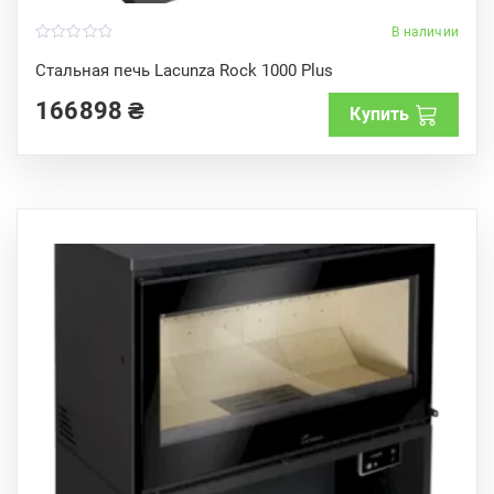
В наличии
0
o
Стальная печь Lacunza Rock 1000 Plus
u
t
166898
₴
o
Купить
f
5