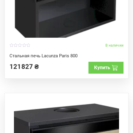
В наличии
0
o
Стальная печь Lacunza Paris 800
u
t
121827
₴
o
Купить
f
5