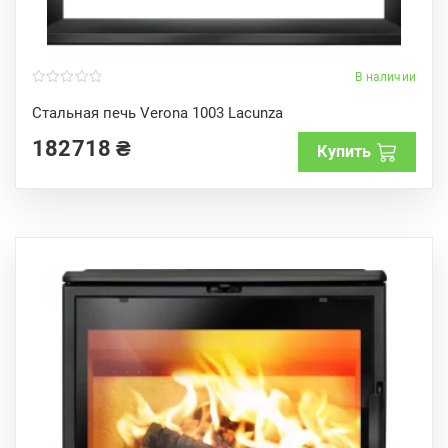
В наличии
0
o
Стальная печь Verona 1003 Lacunza
u
t
182718
₴
o
Купить
f
5