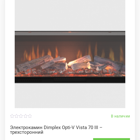
В наличии
0
o
Электрокамин Dimplex Opti-V Vista 70 III –
u
трехсторонний
t
o