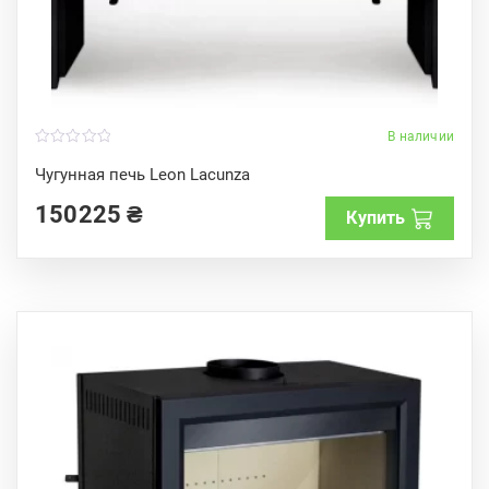
В наличии
0
o
Чугунная печь Leon Lacunza
u
t
150225
₴
o
Купить
f
5