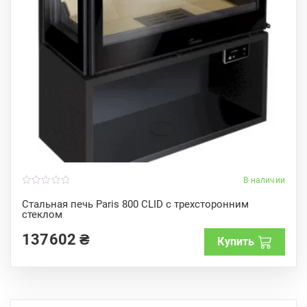
В наличии
0
o
Стальная печь Paris 800 CLID с трехсторонним
u
стеклом
t
o
f
137602
₴
Купить
5