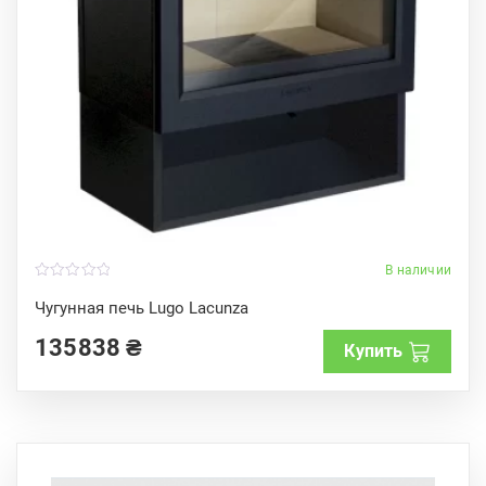
В наличии
0
o
Чугунная печь Lugo Lacunza
u
t
135838
₴
o
Купить
f
5