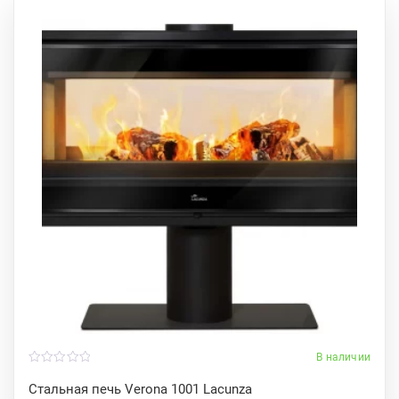
В наличии
0
o
Стальная печь Verona 1001 Lacunza
u