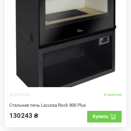
В наличии
0
o
Стальная печь Lacunza Rock 800 Plus
u
t
130243
₴
o
Купить
f
5