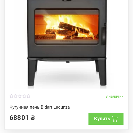
В наличии
0
o
Чугунная печь Bidart Lacunza
u
t
68801
₴
o
Купить
f
5