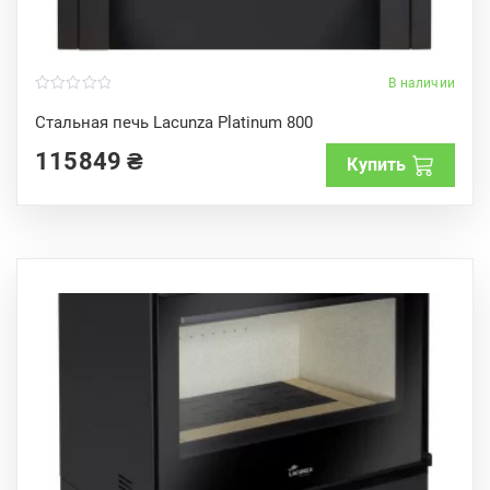
В наличии
0
o
Стальная печь Lacunza Platinum 800
u
t
115849
₴
o
Купить
f
5