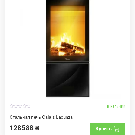
В наличии
0
o
Стальная печь Calais Lacunza
u
t
128588
₴
o
Купить
f
5