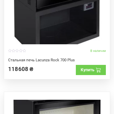
В наличии
0
o
Стальная печь Lacunza Rock 700 Plus
u
t
118608
₴
o
Купить
f
5