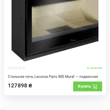
В наличии
0
o
Стальная печь Lacunza Paris 800 Mural — подвесная
u
t
127898
₴
o
Купить
f
5