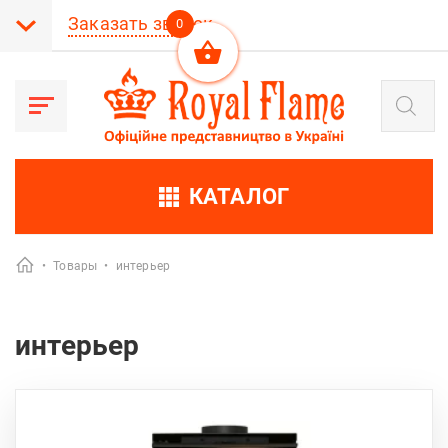
Заказать звонок
0
Поиск
товаров
КАТАЛОГ
•
Товары
•
интерьер
интерьер