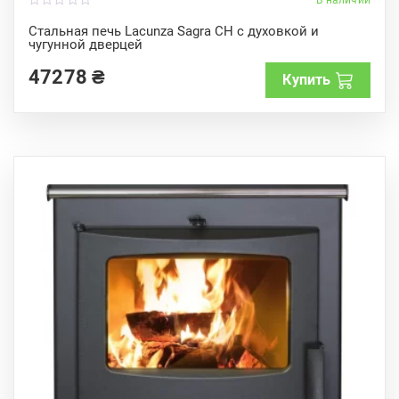
0
o
Стальная печь Lacunza Sagra CH с духовкой и
u
чугунной дверцей
t
o
f
47278
₴
Купить
5