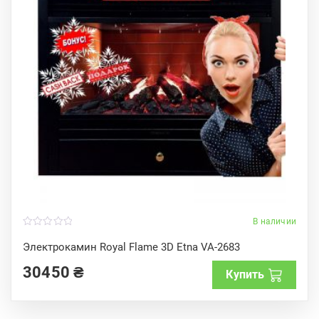
В наличии
0
o
Электрокамин Royal Flame 3D Etna VA-2683
u
t
30450
₴
o
Купить
f
5