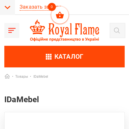
Заказать звонок
0
Поиск
товаров
КАТАЛОГ
•
Товары
•
IDaMebel
IDaMebel