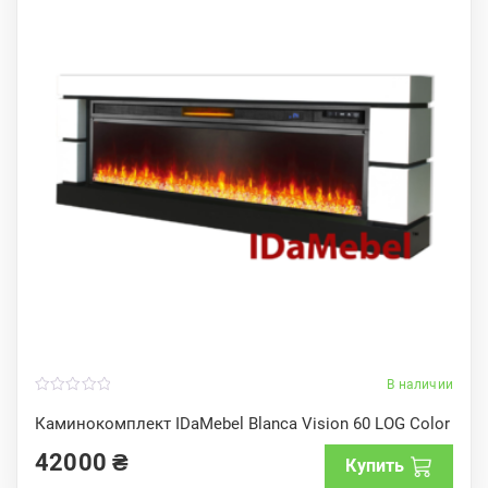
В наличии
0
o
Каминокомплект IDaMebel Blanca Vision 60 LOG Color
u
t
42000
₴
o
Купить
f
5