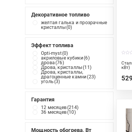
Декоративное топливо
желтая галька и прозрачные
кристаллы
(0)
Эффект топлива
Opti-myst
(0)
акриловые кубики
(6)
0
o
дрова
(76)
Сталь
u
Дрова, кристаллы
(11)
кВт)
t
Дрова, кристаллы,
o
f
драгоценные камни
(23)
52
5
уголь
(3)
Гарантия
12 месяцев
(214)
36 месяцев
(10)
Мощность обогрева, Вт