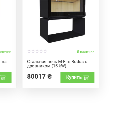
аличии
В наличии
0
o
s на
Стальная печь M-Fire Rodos с
u
дровником (15 kW)
t
o
f
80017
₴
Купить
5