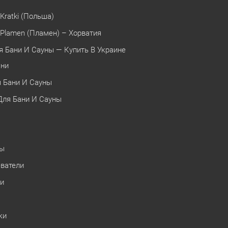
Kratki (Польша)
Plamen (Пламен) – Хорватия
я Бани И Сауны — Купить В Украине
ани
 Бани И Сауны
Для Бани И Сауны
ны
еватели
ки
ки