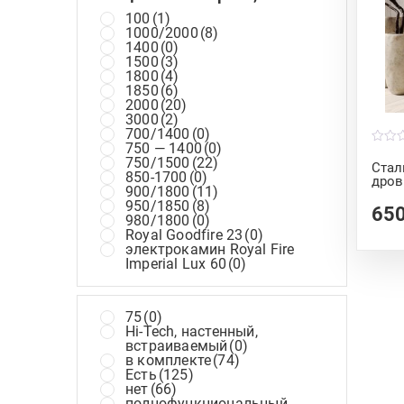
100
(1)
1000/2000
(8)
1400
(0)
1500
(3)
1800
(4)
1850
(6)
2000
(20)
3000
(2)
700/1400
(0)
750 — 1400
(0)
0
750/1500
(22)
o
Сталь
u
850-1700
(0)
дров
t
900/1800
(11)
o
950/1850
(8)
f
65
5
980/1800
(0)
Royal Goodfire 23
(0)
электрокамин Royal Fire
Imperial Lux 60
(0)
75
(0)
Hi-Tech, настенный,
встраиваемый
(0)
в комплекте
(74)
Есть
(125)
нет
(66)
полнофункциональный