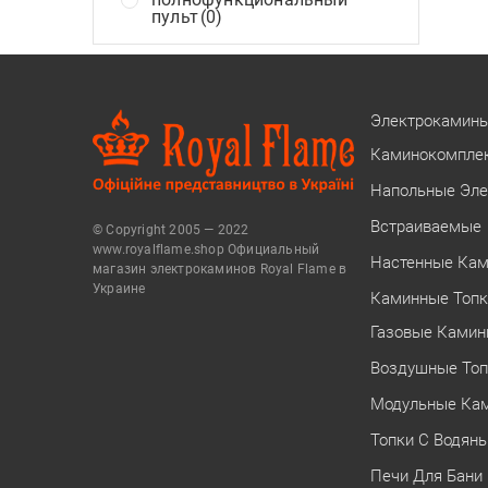
пульт
(0)
Электрокамин
Каминокомпле
Напольные Эл
Встраиваемые
© Copyright 2005 — 2022
www.royalflame.shop Официальный
Настенные Ка
магазин электрокаминов Royal Flame в
Украине
Каминные Топ
Газовые Камин
Воздушные Топ
Модульные Ка
Топки С Водян
Печи Для Бани