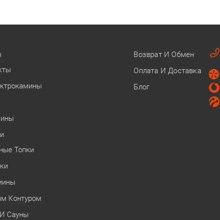
ы
Возврат И Обмен
кты
Оплата И Доставка
ектрокамины
Блог
мины
ки
ные Топки
ки
мины
ым Контуром
 И Сауны