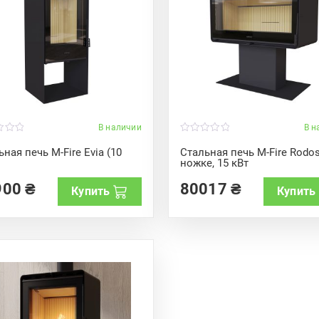
В наличии
В н
0
o
ная печь M-Fire Evia (10
Стальная печь M-Fire Rodo
u
ножке, 15 кВт
t
o
f
900
₴
80017
₴
Купить
Купить
5