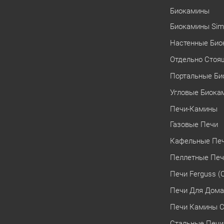
Биокамины
Биокамины Simp
Настенные Би
Отдельно Стоя
Портальные Б
Угловые Биока
Печи-Камины
Газовые Печи
Кафельные Пе
Пеллетные Пе
Печи Ferguss (
Печи Для Дома
Печи Камины С
Стальные Печи