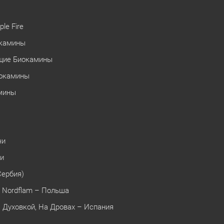
le Fire
окамины
щие Биокамины
иокамины
мины
чи
чи
Сербия)
 Nordflam – Польша
 Духовкой, На Дровах – Испания