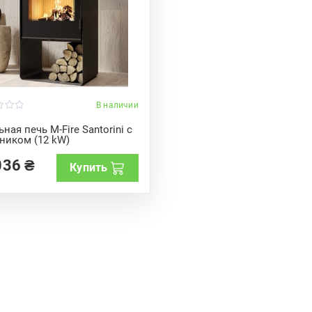
В наличии
ная печь M-Fire Santorini с
ником (12 kW)
036
₴
Купить