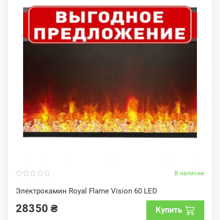
В наличии
0
o
Электрокамин Royal Flame Vision 60 LED
u
t
28350
₴
o
Купить
f
5