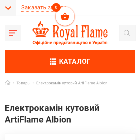
Заказать звонок
0
Поиск
товаров
КАТАЛОГ
•
Товары
•
Електрокамін кутовий ArtiFlame Albion
Електрокамін кутовий
ArtiFlame Albion