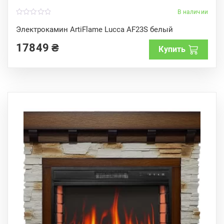
В наличии
0
o
Электрокамин ArtiFlame Lucca AF23S белый
u
t
17849
₴
o
Купить
f
5