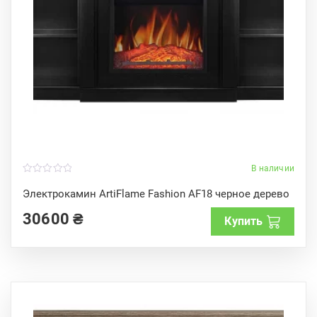
В наличии
0
o
Электрокамин ArtiFlame Fashion AF18 черное дерево
u
t
30600
₴
o
Купить
f
5