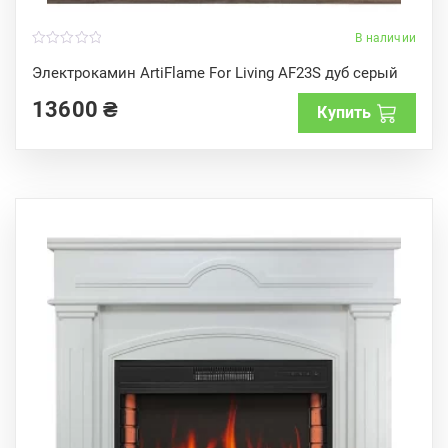
В наличии
0
o
Электрокамин ArtiFlame For Living AF23S дуб серый
u
t
13600
₴
o
Купить
f
5