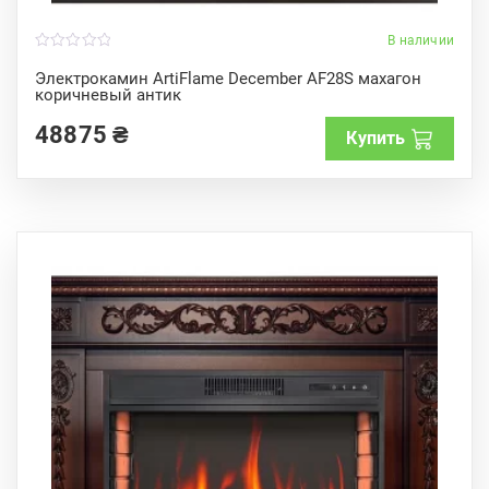
В наличии
0
o
Электрокамин ArtiFlame December AF28S махагон
u
коричневый антик
t
o
f
48875
₴
Купить
5