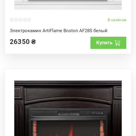
В наличии
0
o
Электрокамин ArtiFlame Boston AF28S белый
u
t
26350
₴
o
Купить
f
5