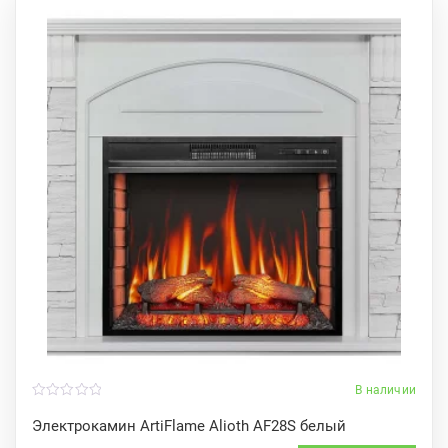
В наличии
0
o
Электрокамин ArtiFlame Alioth AF28S белый
u
t