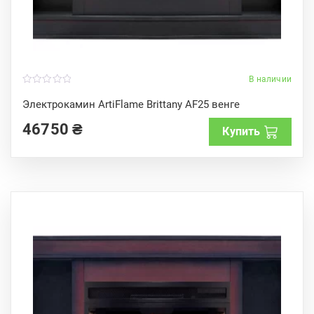
В наличии
0
o
Электрокамин ArtiFlame Brittany AF25 венге
u
t
46750
₴
o
Купить
f
5