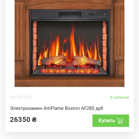
В наличии
0
o
Электрокамин ArtiFlame Boston AF28S дуб
u
t
26350
₴
o
Купить
f
5