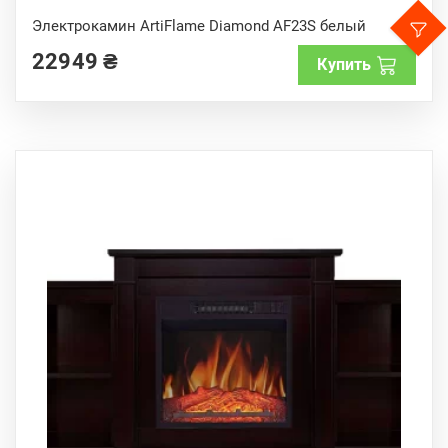
0
o
Электрокамин ArtiFlame Diamond AF23S белый
u
t
22949
₴
o
Купить
f
5