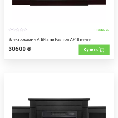
В наличии
0
o
Электрокамин ArtiFlame Fashion AF18 венге
u
t
30600
₴
o
Купить
f
5