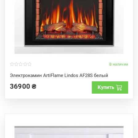
В наличии
0
o
Электрокамин ArtiFlame Lindos AF28S белый
u
t
36900
₴
o
Купить
f
5