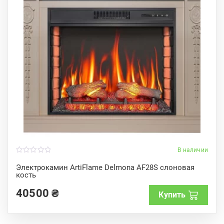
В наличии
0
o
Электрокамин ArtiFlame Delmona AF28S слоновая
u
кость
t
o
f
40500
₴
Купить
5