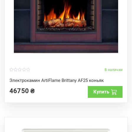
В наличии
0
o
Электрокамин ArtiFlame Brittany AF25 коньяк
u
t
46750
₴
o
Купить
f
5