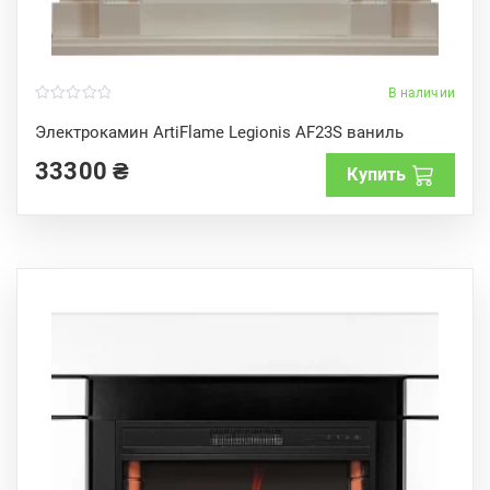
В наличии
0
o
Электрокамин ArtiFlame Legionis AF23S ваниль
u
t
33300
₴
o
Купить
f
5