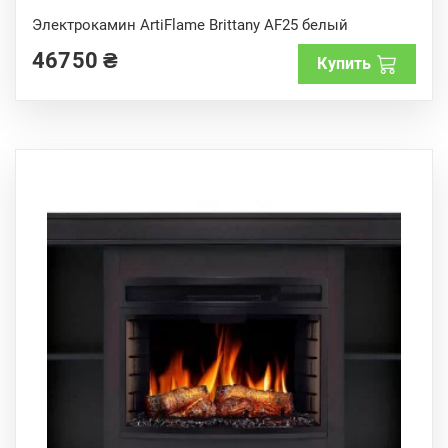
0
o
Электрокамин ArtiFlame Brittany AF25 белый
u
t
46750
₴
o
Купить
f
5