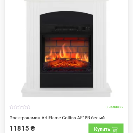
В наличии
0
o
Электрокамин ArtiFlame Collins AF18B белый
u
t
11815
₴
o
Купить
f