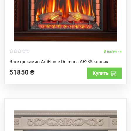
В наличии
0
o
Электрокамин ArtiFlame Delmona AF28S коньяк
u
t
51850
₴
o
Купить
f
5