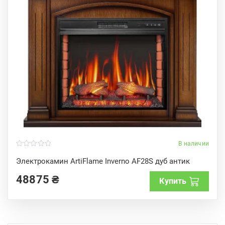
В наличии
0
o
Электрокамин ArtiFlame Inverno AF28S дуб антик
u
t
48875
₴
o
Купить
f
5