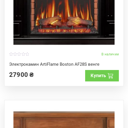
В наличии
0
o
Электрокамин ArtiFlame Boston AF28S венге
u
t
27900
₴
o
Купить
f
5