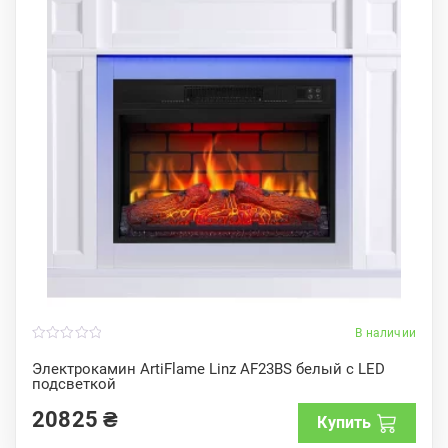
В наличии
0
o
Электрокамин ArtiFlame Linz AF23BS белый с LED
u
подсветкой
t
o
f
20825
₴
Купить
5