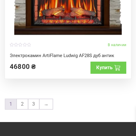
В наличии
0
o
Электрокамин ArtiFlame Ludwig AF28S дуб антик
u
t
46800
₴
o
Купить
f
5
1
2
3
→