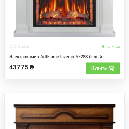
В наличии
0
o
Электрокамин ArtiFlame Inverno AF28S белый
u
t
43775
₴
o
Купить
f
5