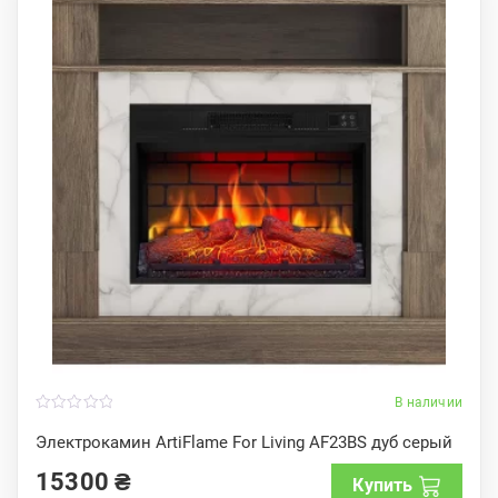
В наличии
0
o
Электрокамин ArtiFlame For Living AF23BS дуб серый
u
t
15300
₴
o
Купить
f