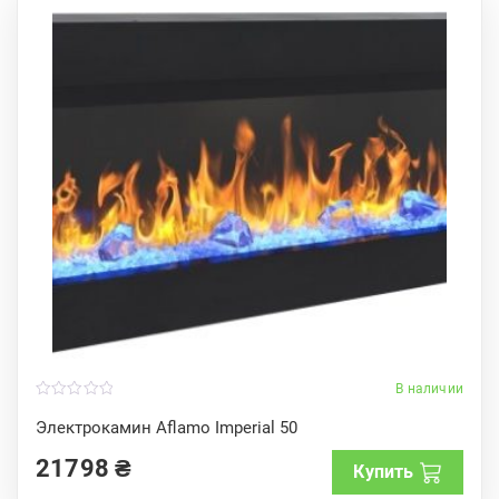
В наличии
0
o
Электрокамин Aflamo Imperial 50
u
t
21798
₴
o
Купить
f
5