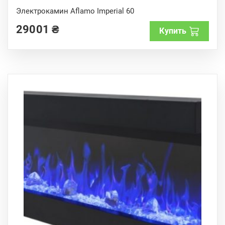
0
o
Электрокамин Aflamo Imperial 60
u
t
29001
₴
o
Купить
f
5