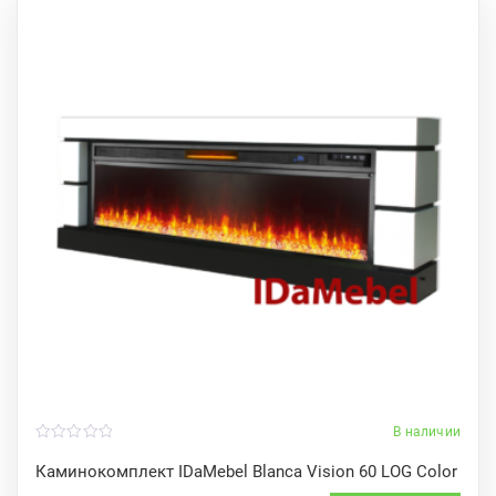
В наличии
0
o
Каминокомплект IDaMebel Blanca Vision 60 LOG Color
u
t