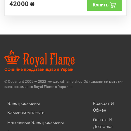
42000
₴
o
Купить
f
5
© Copyright 2005 — 2022 www.royalflame.shop Официальный магазин
электрокаминов Royal Flame в Украине
Электрокамины
Возврат И
Обмен
Каминокомплекты
Оплата И
Напольные Электрокамины
Доставка