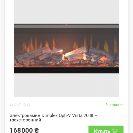
В наличии
0
o
Электрокамин Dimplex Opti-V Vista 70 III –
u
трехсторонний
t
o
f
168000
₴
Купить
5