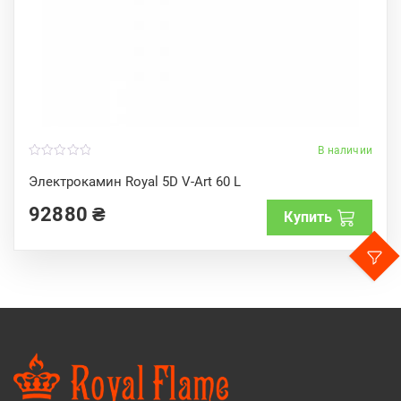
В наличии
0
o
Электрокамин Royal 5D V-Art 60 L
u
t
92880
₴
o
Купить
f
5