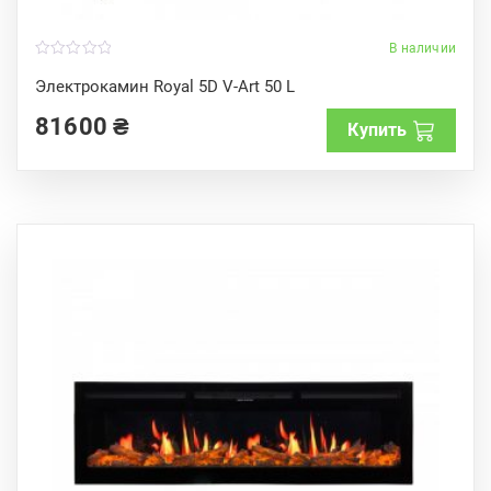
В наличии
0
o
Электрокамин Royal 5D V-Art 50 L
u
t
81600
₴
o
Купить
f
5