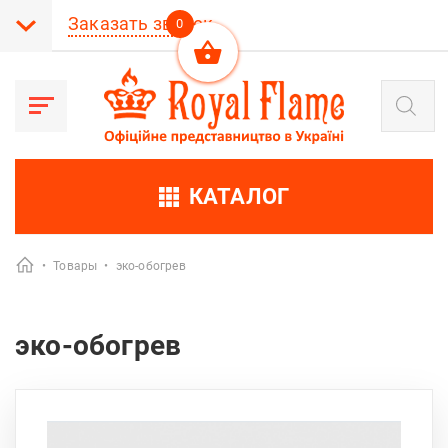
Заказать звонок
0
Поиск
товаров
КАТАЛОГ
•
Товары
•
эко-обогрев
эко-обогрев