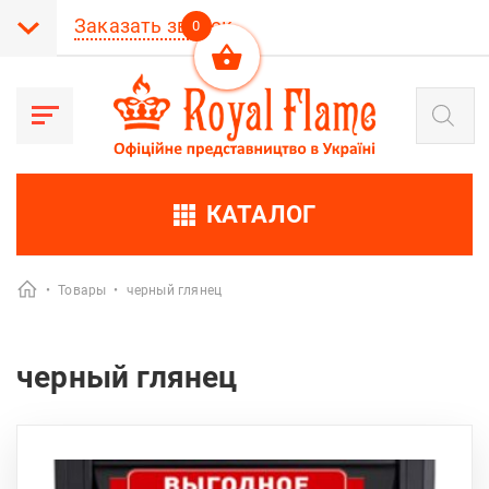
Заказать звонок
0
Поиск
товаров
КАТАЛОГ
•
Товары
•
черный глянец
черный глянец