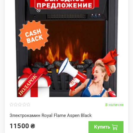
В наличии
0
o
Электрокамин Royal Flame Aspen Black
u
t
11500
₴
o
Купить
f
5