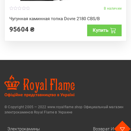
В наличии
0
o
Чугунная каминная топка Dovre 2180 CBS/B
u
t
95604
₴
o
Купить
f
5
© Copyright 2005 — 2022 www.royalflame.shop Официальный магазин
электрокаминов Royal Flame в Украине
Электрокамины
Возврат И