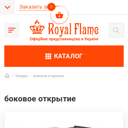
Заказать звонок
0
Поиск
товаров
КАТАЛОГ
•
Товары
•
боковое открытие
боковое открытие