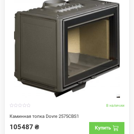
В наличии
0
o
Каминная топка Dovre 2575CBS1
u
t
105487
₴
o
Купить
f
5