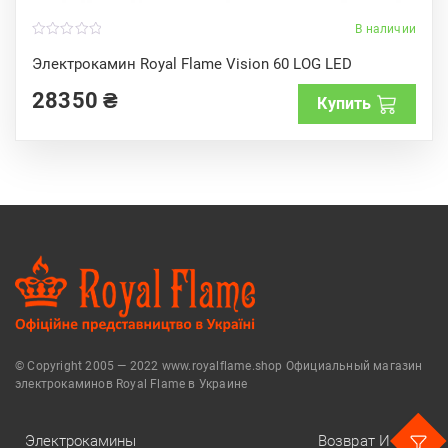
В наличии
0
o
Электрокамин Royal Flame Vision 60 LOG LED
u
t
28350
₴
o
Купить
f
5
© Copyright 2005 — 2022 www.royalflame.shop Официальный магазин
электрокаминов Royal Flame в Украине
Электрокамины
Возврат И