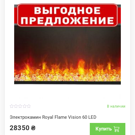
В наличии
0
o
Электрокамин Royal Flame Vision 60 LED
u
t
28350
₴
o
Купить
f
5