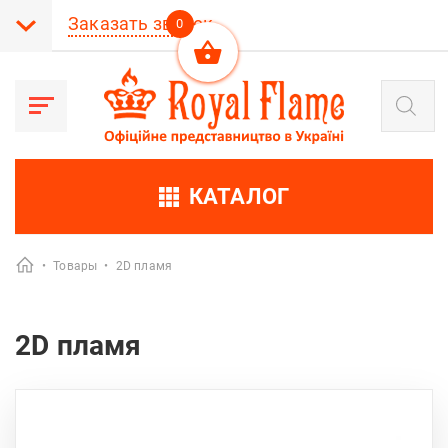
Заказать звонок
0
Поиск
товаров
КАТАЛОГ
•
Товары
•
2D пламя
2D пламя