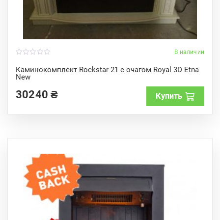
В наличии
0
o
Каминокомплект Rockstar 21 с очагом Royal 3D Etna
u
New
t
o
f
30240
₴
Купить
5