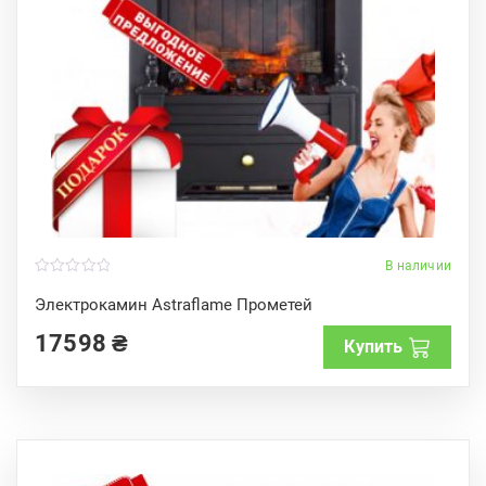
В наличии
0
o
Электрокамин Astraflame Прометей
u
t
17598
₴
o
Купить
f
5