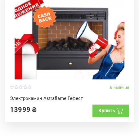
В наличии
0
o
Электрокамин Astraflame Гефест
u
t
13999
₴
o
Купить
f
5