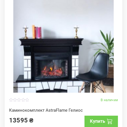
В наличии
0
o
Каминокомплект AstraFlame Гелиос
u
t
13595
₴
o
Купить
f
5