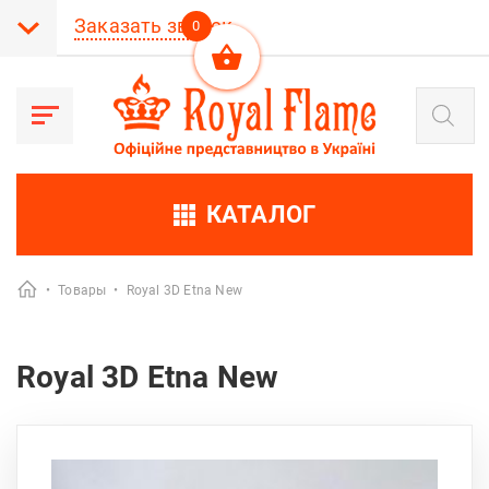
Заказать звонок
0
Поиск
товаров
КАТАЛОГ
•
Товары
•
Royal 3D Etna New
Royal 3D Etna New