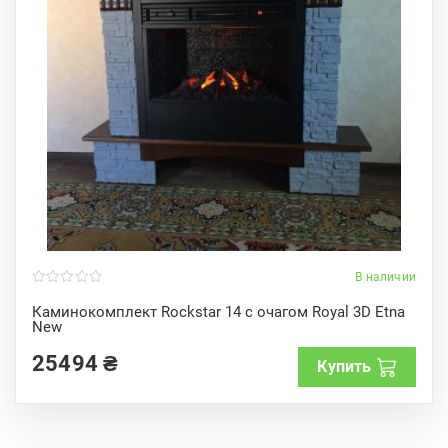
В наличии
0
o
Каминокомплект Rockstar 14 с очагом Royal 3D Etna
u
New
t
o
f
25494
₴
Купить
5