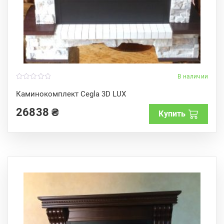
В наличии
0
o
Каминокомплект Cegla 3D LUX
u
t
26838
₴
o
Купить
f
5