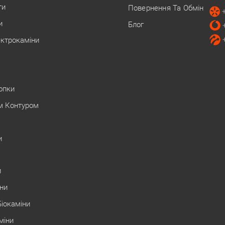
ти
Повернення Та Обмін
и
Блог
ектрокаміни
Топки
м Контуром
и
и
іни
Біокаміни
міни