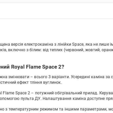
ена версія електрокаміна з лінійки Space, яка не лише ім
ків, включно з білим: від теплих (червоний, жовтий, оранж
ний Royal Flame Space 2?
ожна змінювати – всього 3 варіанти. Усередині каміна за
стичний ефект тління вуглинок.
l Flame Space 2 – потужний обігрівальний прилад. Керув
допомогою пульта ДУ. Налаштування каміна доступне прям
но з температурним режимом та іншими параметрами, мо