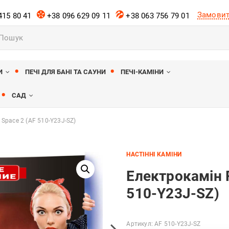
Замовит
415 80 41
+38 096 629 09 11
+38 063 756 79 01
к
ів
И
ПЕЧІ ДЛЯ БАНІ ТА САУНИ
ПЕЧІ-КАМІНИ
САД
 Space 2 (AF 510-Y23J-SZ)
НАСТІННІ КАМІНИ
Електрокамін R
510-Y23J-SZ)
Артикул:
AF 510-Y23J-SZ