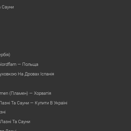
а Сауни
ербія)
Nordflam — Польща
уховкою На Дровах Іспанія
amen (Пламен) — Хорватія
азні Та Сауни — Купити В Україні
зні
Лазні Та Сауни