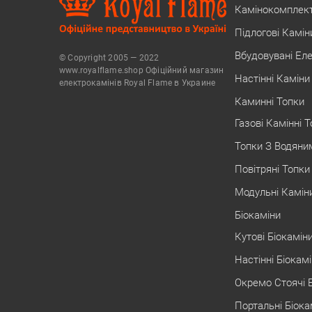
Камінокомплек
Підлогові Камін
Вбудовувані Ел
© Copyright 2005 — 2022
www.royalflame.shop Офіційний магазин
Настінні Каміни
електрокамінів Royal Flame в Украине
Каминні Топки
Газові Камінні 
Топки З Водяни
Повітряні Топки
Модульні Камін
Біокаміни
Кутові Біокамін
Настінні Біокам
Окремо Стоячі 
Портальні Біока