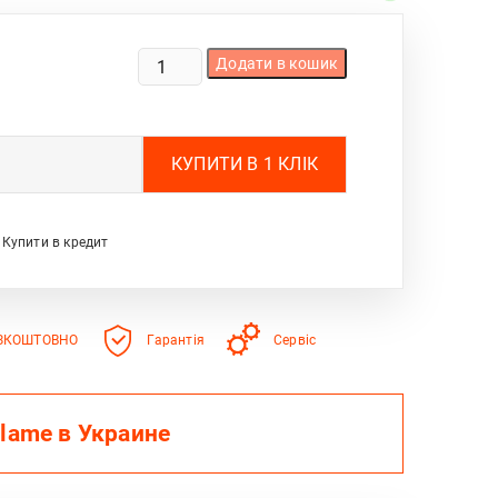
ЕЛЕКТРОКАМІН
Додати в кошик
ROYAL
FLAME
SPACE
2
(AF
510-
Y23J-
Купити в кредит
SZ)
КІЛЬКІСТЬ
ЕЗКОШТОВНО
Гарантія
Сервіс
Flame в Украине