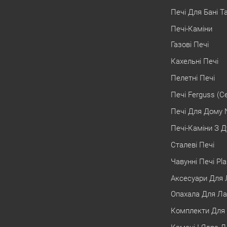
Печі Для Бані Т
Печі-Каміни
Газові Печі
Кахельні Печі
Пелетні Печі
Печі Ferguss (С
Печі Для Дому 
Печі-Каміни З Д
Сталеві Печі
Чавунні Печі Pl
Аксесуари Для Л
Опахала Для Ла
Комплекти Для 