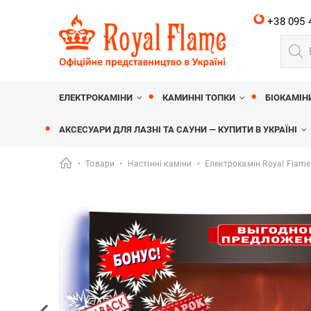
+38 095 
Пошу
товар
Royalflame
МАГАЗИН КАМІНІВ ROYALFLAME
ЕЛЕКТРОКАМІНИ
КАМИННІ ТОПКИ
БІОКАМІН
АКСЕСУАРИ ДЛЯ ЛАЗНІ ТА САУНИ — КУПИТИ В УКРАЇНІ
•
Товари
•
Настінні каміни
•
Електрокамін Royal Flame