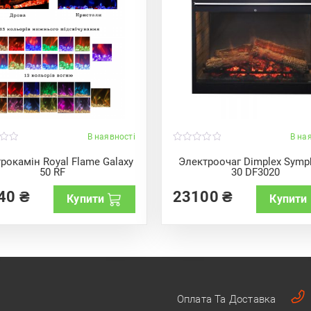
В наявності
В на
0
o
рокамін Royal Flame Galaxy
Электроочаг Dimplex Symp
u
50 RF
30 DF3020
t
o
f
40
₴
23100
₴
Купити
Купити
5
Оплата Та Доставка