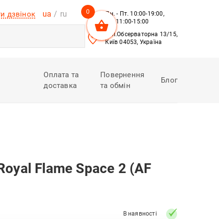
0
ua
ru
и дзвінок
Пн. - Пт. 10:00-19:00,
Сб. 11:00-15:00
вул.Обсерваторна 13/15,
Київ 04053, Україна
Оплата та
Повернення
Блог
доставка
та обмін
oyal Flame Space 2 (AF
В наявності