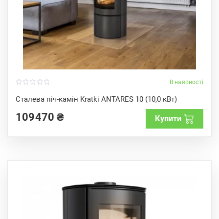
В наявності
0
o
Сталева піч-камін Kratki ANTARES 10 (10,0 кВт)
u
t
109470
₴
o
Купити
f
5