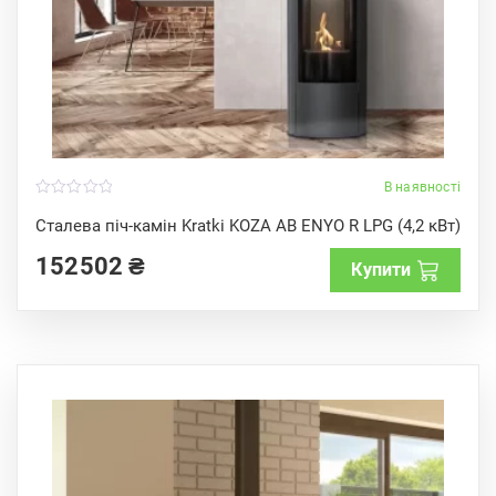
В наявності
0
o
Сталева піч-камін Kratki KOZA AB ENYO R LPG (4,2 кВт)
u
t
152502
₴
o
Купити
f
5