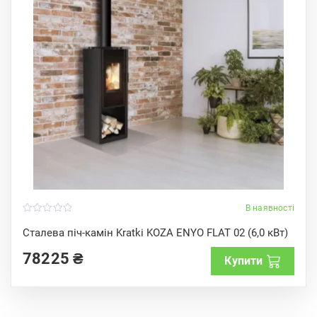
В наявності
0
o
Сталева піч-камін Kratki KOZA ENYO FLAT 02 (6,0 кВт)
u
t
78225
₴
o
Купити
f
5