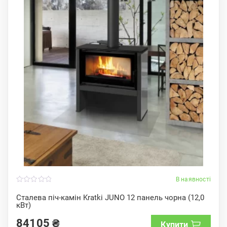
В наявності
0
o
Сталева піч-камін Kratki JUNO 12 панель чорна (12,0
u
кВт)
t
o
f
84105
₴
Купити
5