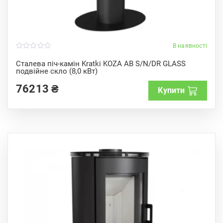
В наявності
0
o
Сталева піч-камін Kratki KOZA AB S/N/DR GLASS
u
подвійне скло (8,0 кВт)
t
o
f
76213
₴
Купити
5