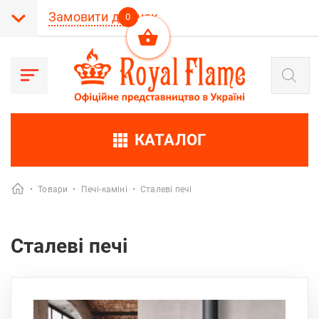
Замовити дзвінок
0
Пошук
товарів
КАТАЛОГ
•
Товари
•
Печі-каміні
•
Сталеві печі
Сталеві печі