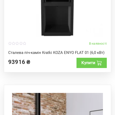
В наявності
0
o
Сталева піч-камін Kratki KOZA ENYO FLAT 01 (6,0 кВт)
u
t
93916
₴
o
Купити
f
5