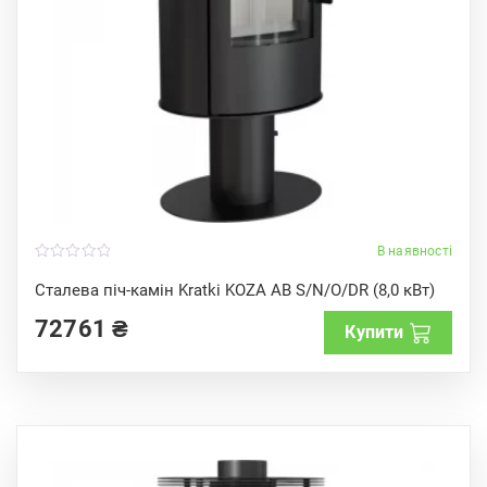
В наявності
0
o
Сталева піч-камін Kratki KOZA AB S/N/O/DR (8,0 кВт)
u
t
72761
₴
o
Купити
f
5