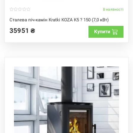
В наявності
0
o
Сталева піч-камін Kratki KOZA K5 ? 150 (7,0 кВт)
u
t
35951
₴
o
Купити
f
5