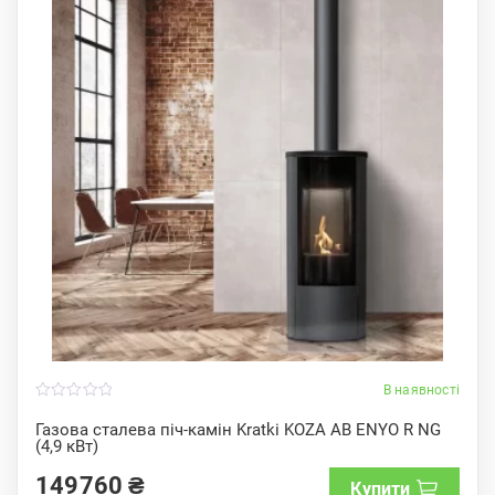
В наявності
0
o
Газова сталева піч-камін Kratki KOZA AB ENYO R NG
u
(4,9 кВт)
t
o
f
149760
₴
Купити
5