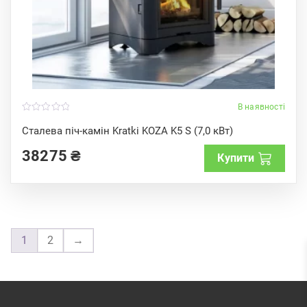
В наявності
0
o
Сталева піч-камін Kratki KOZA K5 S (7,0 кВт)
u
t
38275
₴
o
Купити
f
5
1
2
→