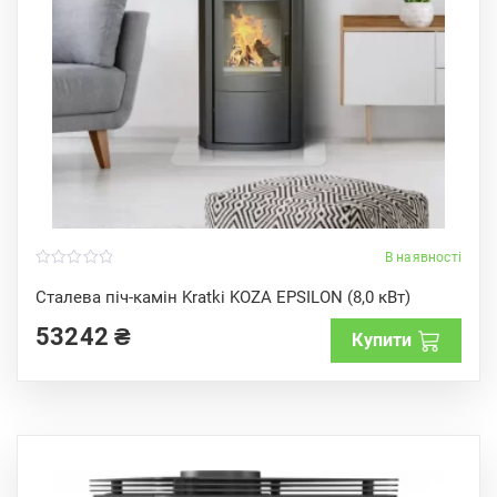
В наявності
0
o
Сталева піч-камін Kratki KOZA EPSILON (8,0 кВт)
u
t
53242
₴
o
Купити
f
5