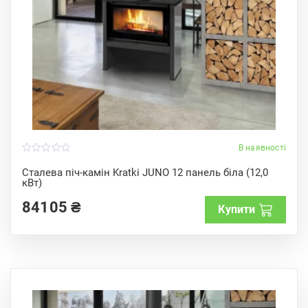
В наявності
0
o
Сталева піч-камін Kratki JUNO 12 панель біла (12,0
u
кВт)
t
o
f
84105
₴
Купити
5