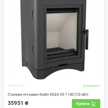
В наявності
0
o
Сталева піч-камін Kratki KOZA K5 ? 130 (7,0 кВт)
u
t
35951
₴
o
Купити
f
5