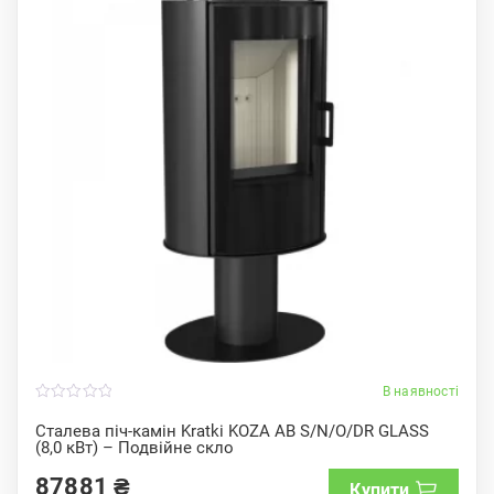
В наявності
0
o
Сталева піч-камін Kratki KOZA AB S/N/O/DR GLASS
u
(8,0 кВт) – Подвійне скло
t
o
f
87881
₴
Купити
5