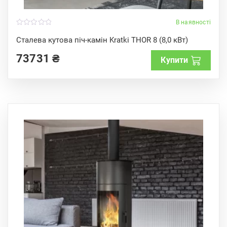
В наявності
0
o
Сталева кутова піч-камін Kratki THOR 8 (8,0 кВт)
u
t
73731
₴
o
Купити
f
5