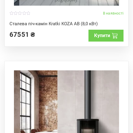
В наявності
0
o
Сталева піч-камін Kratki KOZA AB (8,0 кВт)
u
t
67551
₴
o
Купити
f
5