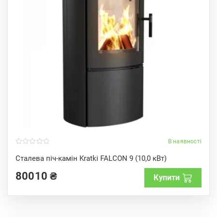
В наявності
0
o
Сталева піч-камін Kratki FALCON 9 (10,0 кВт)
u
t
80010
₴
o
Купити
f
5