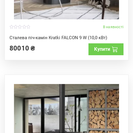
В наявності
0
o
Сталева піч-камін Kratki FALCON 9 W (10,0 кВт)
u
t
80010
₴
o
Купити
f
5