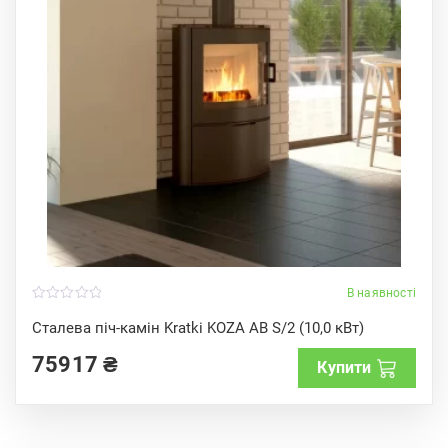
В наявності
0
o
Сталева піч-камін Kratki KOZA AB S/2 (10,0 кВт)
u
t
75917
₴
o
Купити
f
5