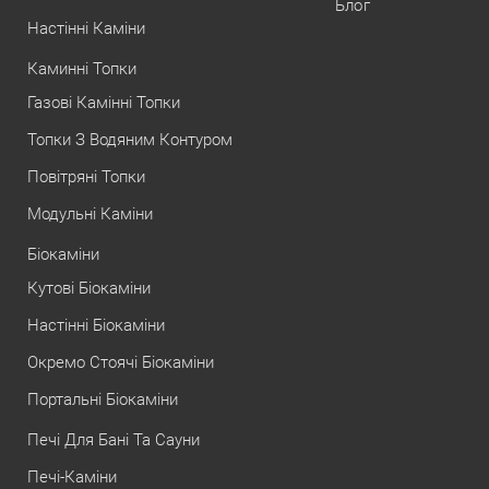
Блог
Настінні Каміни
Каминні Топки
Газові Камінні Топки
Топки З Водяним Контуром
Повітряні Топки
Модульні Каміни
Біокаміни
Кутові Біокаміни
Настінні Біокаміни
Окремо Стоячі Біокаміни
Портальні Біокаміни
Печі Для Бані Та Сауни
Печі-Каміни