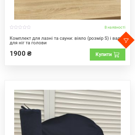
В наявності
0
o
Комплект для лазні та сауни: віяло (розмір S) і валик
u
для ніг та голови
t
o
f
1900
₴
Купити
5