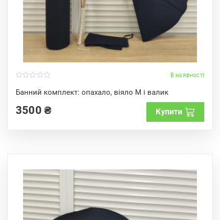
В наявності
0
o
Банний комплект: опахало, віяло М і валик
u
t
3500
₴
o
Купити
f
5