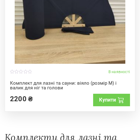
В наявності
0
o
Комплект для лазні та сауни: віяло (розмір М) і
u
валик для ніг та голови
t
o
f
2200
₴
Купити
5
Комплекти для лазні та