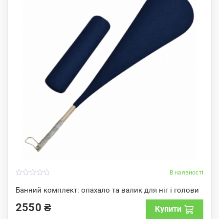
В наявності
0
o
Банний комплект: опахало та валик для ніг і голови
u
t
2550
₴
o
Купити
f
5