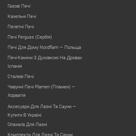
Газові Печі
Кахельні Печі
Пелетні Печі
Печі Ferguss (Сербія)
Печі Для Дому Nordflam — Польща
Печі-Каміни З Духовкою На Дровах
Іспанія
Сталеві Печі
Чавунні Печі Plamen (Пламен) —
Хорватія
Аксесуари Для Лазні Та Сауни —
Купити В Україні
Опахала Для Лазні
Комплекти Для Лазні Та Сауни