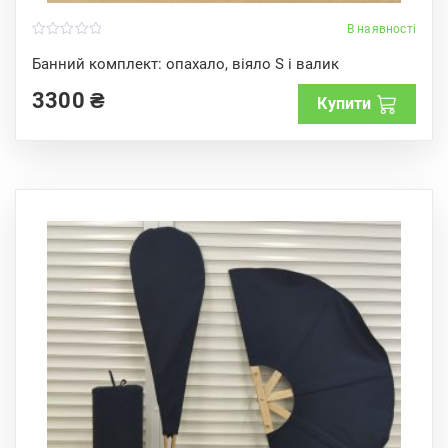
В наявності
0
o
Банний комплект: опахало, віяло S і валик
u
t
3300
₴
o
Купити
f
5