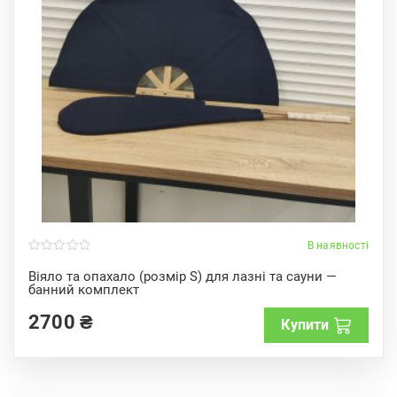
В наявності
0
o
Віяло та опахало (розмір S) для лазні та сауни —
u
банний комплект
t
o
f
2700
₴
Купити
5