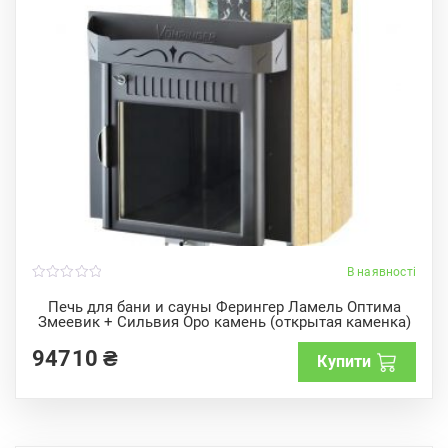
В наявності
0
o
Печь для бани и сауны Ферингер Ламель Оптима
u
Змеевик + Сильвия Оро камень (открытая каменка)
t
o
f
94710
₴
Купити
5