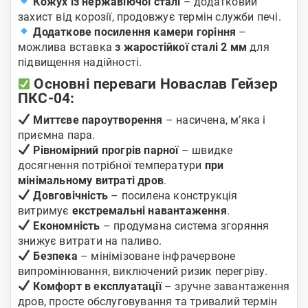
Кожух із нержавіючої сталі
– додатковий
захист від корозії, продовжує термін служби печі.
Додаткове посилення камери горіння
–
можлива вставка
з жаростійкої сталі 2 мм
для
підвищення надійності.
Основні переваги Новаслав Гейзер
ПКС-04:
Миттєве пароутворення
– насичена, м’яка і
приємна пара.
Рівномірний прогрів парної
– швидке
досягнення потрібної температури
при
мінімальному витраті дров
.
Довговічність
– посилена конструкція
витримує
екстремальні навантаження
.
Економність
– продумана система згоряння
знижує витрати на паливо.
Безпека
– мінімізоване інфрачервоне
випромінювання, виключений ризик перегріву.
Комфорт в експлуатації
– зручне завантаження
дров, просте обслуговування та тривалий термін