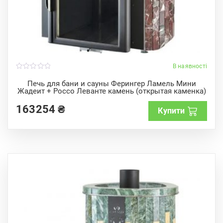
В наявності
0
o
Печь для бани и сауны Ферингер Ламель Мини
u
Жадеит + Россо Леванте камень (открытая каменка)
t
o
f
163254
₴
Купити
5