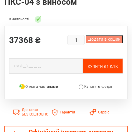
ПКС-04 з виносом
В наявності
ПІЧ-
37368
₴
Додати в кошик
КАМ'ЯНКА
НОВАСЛАВ
ГЕЙЗЕР
ПКС-04
З
ВИНОСОМ
КІЛЬКІСТЬ
Оплата частинами
Купити в кредит
Доставка
Гарантія
Сервіс
БЕЗКОШТОВНО