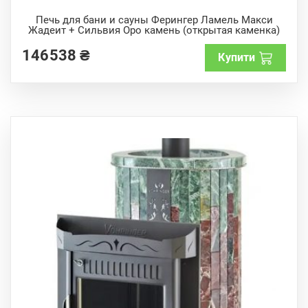
0
o
Печь для бани и сауны Ферингер Ламель Макси
u
Жадеит + Сильвия Оро камень (открытая каменка)
t
o
f
146538
₴
Купити
5