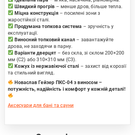
Швидкий прогрів
– менше дров, більше тепла.
Міцна конструкція
– посилені зони з
жаростійкої сталі.
Продумана топкова система
– зручність у
експлуатації.
Виносний топковий канал
– завантажуйте
дрова, не заходячи в парну.
Варіанти дверцят
– без скла, зі склом 200×200
мм (С2) або 310×310 мм (С3).
Кожух із нержавіючої сталі
– захист від корозії
та стильний вигляд.
Новаслав Гейзер ПКС-04 з виносом –
потужність, надійність і комфорт у кожній деталі!
Аксесуари для бані та сауни