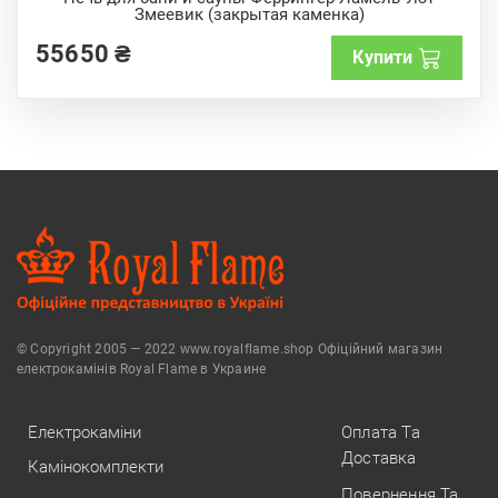
u
Змеевик (закрытая каменка)
t
o
f
55650
₴
Купити
5
© Copyright 2005 — 2022 www.royalflame.shop Офіційний магазин
електрокамінів Royal Flame в Украине
Електрокаміни
Оплата Та
Доставка
Камінокомплекти
Повернення Та