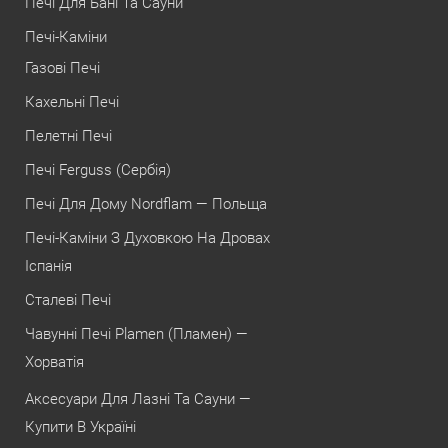
Печі Для Бані Та Сауни
Печі-Каміни
Газові Печі
Кахельні Печі
Пелетні Печі
Печі Ferguss (Сербія)
Печі Для Дому Nordflam — Польща
Печі-Каміни З Духовкою На Дровах
Іспанія
Сталеві Печі
Чавунні Печі Plamen (Пламен) —
Хорватія
Аксесуари Для Лазні Та Сауни —
Купити В Україні