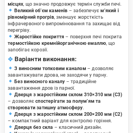
місцях
, що значно продовжує термін служби печі.
Великий об’єм каменів
– забезпечує
м’який і
рівномірний прогрів
, зменшує жорсткість
інфрачервоного випромінювання та захищає від
перегріву.
Жаростійке покриття
– поверхня печі покрита
термостійкою кремнійорганічною емаллю
, що
запобігає корозії.
Варіанти виконання:
З виносним топковим каналом
– дозволяє
завантажувати дрова, не заходячи у парну.
Без виносного каналу
– традиційне
завантаження дров із парної.
Дверця з жаростійким склом 310×310 мм (С3)
– дозволяє
спостерігати за полум’ям та
створювати затишну атмосферу
.
Дверця з жаростійким склом 200×200 мм (С2)
– компактний варіант для контролю горіння.
Дверця без скла
– класичний дизайн.