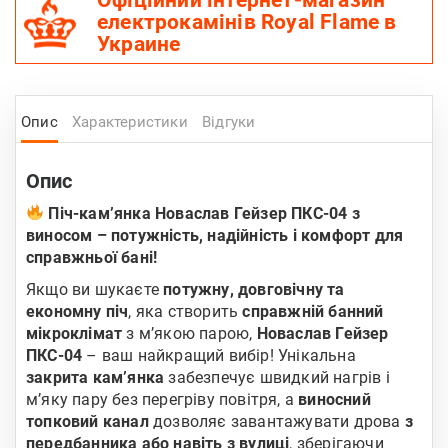
Офіційний інтернет-магазин
електрокамінів Royal Flame в
Украине
Опис
Характеристики
Відгуки
Опис
Піч-кам’янка Новаслав Гейзер ПКС-04 з
виносом – потужність, надійність і комфорт для
справжньої бані!
Якщо ви шукаєте
потужну, довговічну та
економну піч
, яка створить
справжній банний
мікроклімат
з м’якою парою,
Новаслав Гейзер
ПКС-04
– ваш найкращий вибір! Унікальна
закрита кам’янка
забезпечує швидкий нагрів і
м’яку пару без перегріву повітря, а
виносний
топковий канал
дозволяє завантажувати дрова
з
передбанника або навіть з вулиці
, зберігаючи