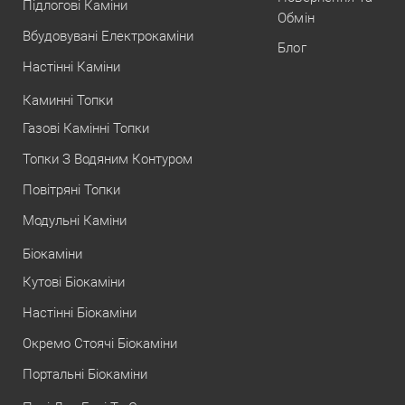
Підлогові Каміни
Обмін
Вбудовувані Електрокаміни
Блог
Настінні Каміни
Каминні Топки
Газові Камінні Топки
Топки З Водяним Контуром
Повітряні Топки
Модульні Каміни
Біокаміни
Кутові Біокаміни
Настінні Біокаміни
Окремо Стоячі Біокаміни
Портальні Біокаміни