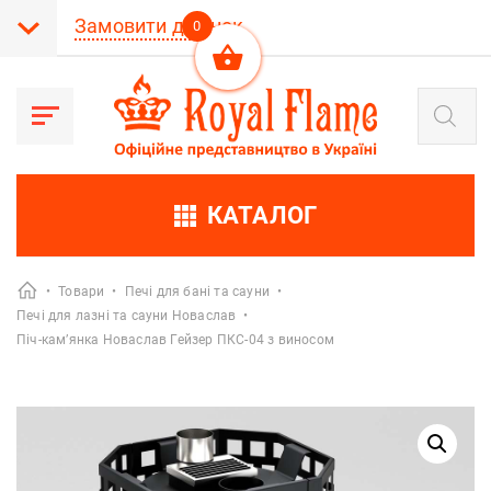
Замовити дзвінок
0
Пошук
товарів
КАТАЛОГ
•
Товари
•
Печі для бані та сауни
•
Печі для лазні та сауни Новаслав
•
Піч-кам’янка Новаслав Гейзер ПКС-04 з виносом