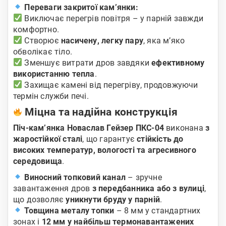
Переваги закритої кам’янки:
Виключає перегрів повітря – у парній завжди
комфортно.
Створює
насичену, легку пару
, яка м’яко
обволікає тіло.
Зменшує витрати дров завдяки
ефективному
використанню тепла
.
Захищає камені від перегріву, продовжуючи
термін служби печі.
Міцна та надійна конструкція
Піч-кам’янка Новаслав Гейзер ПКС-04
виконана
з
жаростійкої сталі
, що гарантує
стійкість до
високих температур, вологості та агресивного
середовища
.
Виносний топковий канал
– зручне
завантаження дров
з передбанника або з вулиці
,
що дозволяє
уникнути бруду у парній
.
Товщина металу топки
– 8 мм у стандартних
зонах і
12 мм у найбільш термонавантажених