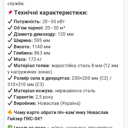
служби.
Технічні характеристики:
Потужність:
20–30 кВт
Об’єм парної:
20–30 м³
Діаметр димоходу:
120 мм
Ширина:
595 мм
Висота:
1140 мм
Глибина:
863 мм
Маса:
173 кг
Матеріал топки:
жаростійка сталь 8 мм (12 мм
у нагружених зонах)
Розмір скла в дверцятах:
200×200 мм (С2) /
310×310 мм (С3)
Матеріал кожуха:
нержавіюча сталь
Гарантія:
2,5 року
Виробник:
Новаслав (Україна)
Чому варто обрати піч-кам’янку Новаслав
Гейзер ПКС-04?
Ідеальна пара
– м’яка, насичена, рівномірна.