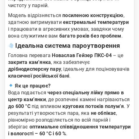
чистоту у парній.
Модель відрізняється
посиленою конструкцією
,
здатною витримувати
екстремальні температури
і працювати в агресивних умовах, завдяки чому
вона служитиме вам
багато років без проблем
.
Ідеальна система пароутворення
Головна перевага
Новаслав Гейзер ПКС-04
– це
закрита кам’янка
, яка забезпечує
дрібнодисперсну пару
, ідеальну для поціновувачів
класичної російської бані
.
Як це працює?
Вода подається
через спеціальну лійку прямо в
центр кам’янки
, де розпечені камені нагріваються
до 600 °С
під впливом
кругових потоків полум’я
. У
результаті утворюється пара, яка
не обпікає
,
рівномірно розподіляється по всій парній і
зберігає
оптимальне співвідношення температури
і вологості – 60 °С і 60 %
.