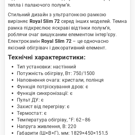
тепла і палаючого полум’я.
Стильний дизайн з ультратонкою рамкою
вирізняє
Royal Slim 72
серед інших моделей. Темна
рамка підкреслює яскраві відтінки полум’я,
роблячи очаг вишуканим елементом інтер’єру.
Електрокамін
Royal Slim 72
– це одночасно
якісний обігрівач і декоративний елемент.
Технічні характеристики:
Тип установки: настінний
Потужність обігріву, Вт: 750/1500
Наповнення очага: кристали, полінця
Функція потріскування дров: є
Функція синхронізації: є
Пульт ДУ: є
Захист від перегріву: є
Термостат: є
Температура обігріву, °F: 62–86
Напруга живлення, В: 220
Габарити (Ш×В×Г), мм: 1829×450×151,5