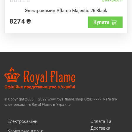
В наявності
0
o
Электрокамин Aflamo Majestic 26 Black
u
t
8274
₴
o
Купити
f
5
© Copyright 2005 — 2022 www.royalflame.shop Офіційний магазин
електрокамінів Royal Flame в Украине
Електрокаміни
Оплата Та
Доставка
Камінокомплекти