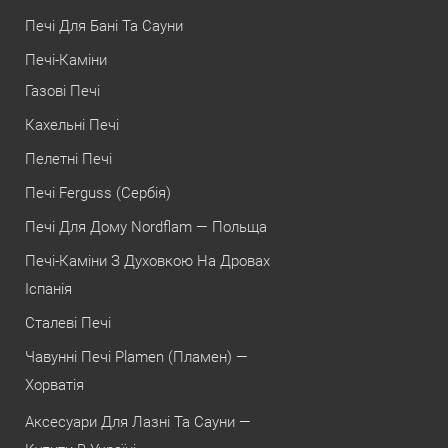
Печі Для Бані Та Сауни
Печі-Каміни
Газові Печі
Кахельні Печі
Пелетні Печі
Печі Ferguss (Сербія)
Печі Для Дому Nordflam — Польща
Печі-Каміни З Духовкою На Дровах
Іспанія
Сталеві Печі
Чавунні Печі Plamen (Пламен) —
Хорватія
Аксесуари Для Лазні Та Сауни —