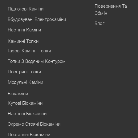
Повернення Та
Підлогові Каміни
Обмін
Вбудовувані Електрокаміни
Блог
Настінні Каміни
Каминні Топки
Газові Камінні Топки
Топки З Водяним Контуром
Повітряні Топки
Модульні Каміни
Біокаміни
Кутові Біокаміни
Настінні Біокаміни
Окремо Стоячі Біокаміни
Портальні Біокаміни