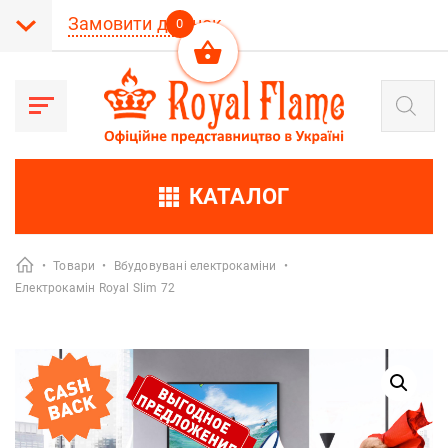
Замовити дзвінок
0
Пошук
товарів
КАТАЛОГ
•
Товари
•
Вбудовувані електрокаміни
•
Електрокамін Royal Slim 72