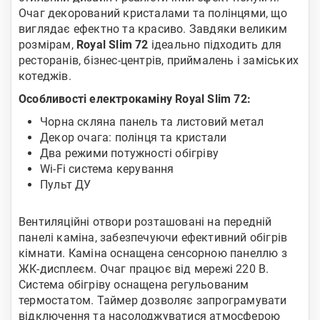
Очаг декорований кристалами та полінцями, що
виглядає ефектно та красиво. Завдяки великим
розмірам,
Royal Slim 72
ідеально підходить для
ресторанів, бізнес-центрів, приймалень і заміських
котеджів.
Особливості електрокаміну Royal Slim 72:
Чорна скляна панель та листовий метал
Декор очага: полінця та кристали
Два режими потужності обігріву
Wi-Fi система керування
Пульт ДУ
Вентиляційні отвори розташовані на передній
панелі каміна, забезпечуючи ефективний обігрів
кімнати. Каміна оснащена сенсорною панеллю з
ЖК-дисплеєм. Очаг працює від мережі 220 В.
Система обігріву оснащена регульованим
термостатом. Таймер дозволяє запрограмувати
відключення та насолоджуватися атмосферою