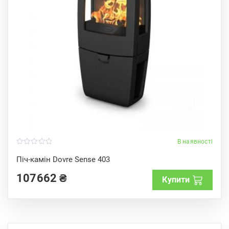
В наявності
0
o
Піч-камін Dovre Sense 403
u
t
107662
₴
o
Купити
f
5