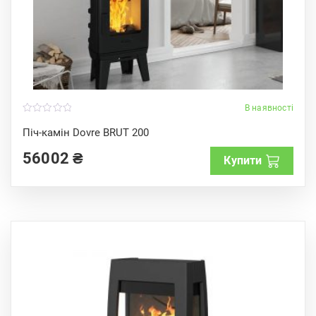
В наявності
0
o
Піч-камін Dovre BRUT 200
u
t
56002
₴
o
Купити
f
5