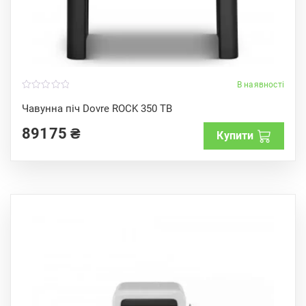
В наявності
0
o
Чавунна піч Dovre ROCK 350 TB
u
t
89175
₴
o
Купити
f
5