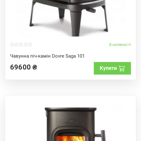
В наявності
0
o
Чавунна піч-камін Dovre Saga 101
u
t
69600
₴
o
Купити
f
5