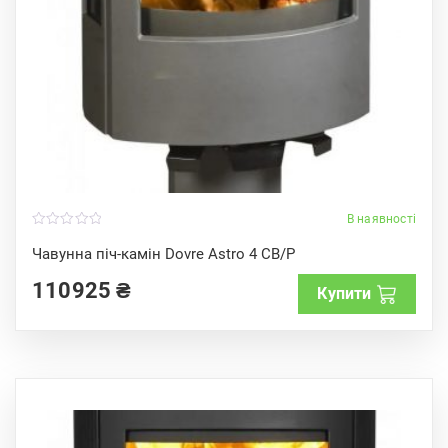
В наявності
0
o
Чавунна піч-камін Dovre Astro 4 CB/P
u
t
110925
₴
o
Купити
f
5