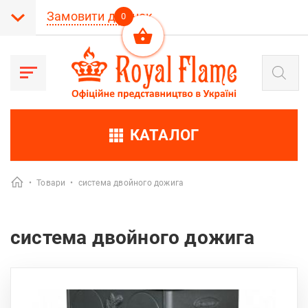
Замовити дзвінок
0
Пошук
товарів
КАТАЛОГ
•
Товари
•
система двойного дожига
система двойного дожига