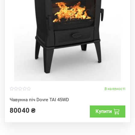
В наявності
0
o
Чавунна піч Dovre TAI 45WD
u
t
80040
₴
o
Купити
f
5