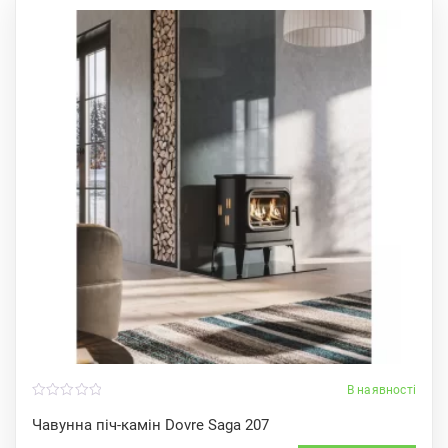
В наявності
0
o
Чавунна піч-камін Dovre Saga 207
u
t