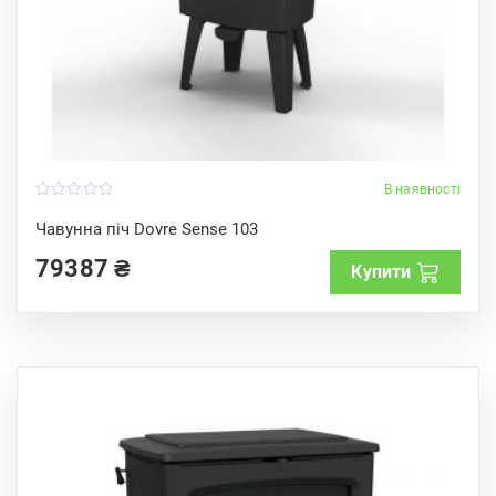
В наявності
0
o
Чавунна піч Dovre Sense 103
u
t
79387
₴
o
Купити
f
5