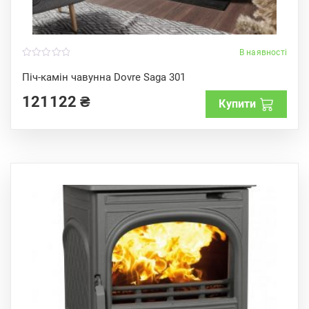
В наявності
0
o
Піч-камін чавунна Dovre Saga 301
u
t
121122
₴
o
Купити
f
5