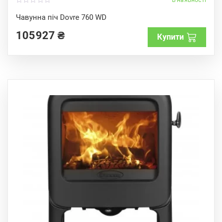
0
o
Чавунна піч Dovre 760 WD
u
t
105927
₴
o
Купити
f
5