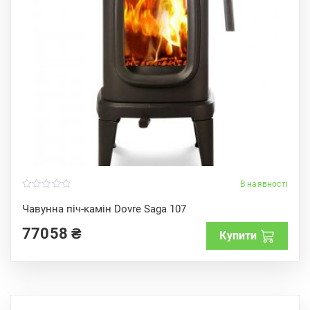
В наявності
0
o
Чавунна піч-камін Dovre Saga 107
u
t
77058
₴
o
Купити
f
5