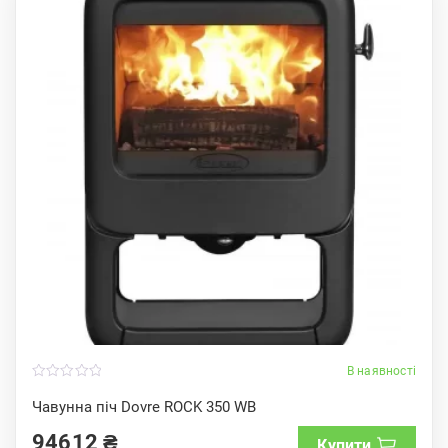
В наявності
0
o
Чавунна піч Dovre ROCK 350 WB
u
t
94612
₴
o
Купити