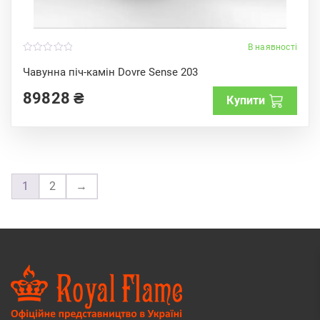
В наявності
0
o
Чавунна піч-камін Dovre Sense 203
u
t
89828
₴
o
Купити
f
5
1
2
→