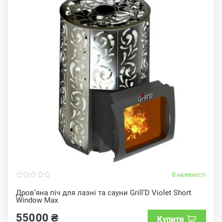
В наявності
0
o
Дров’яна піч для лазні та сауни Grill’D Violet Short
u
Window Max
t
o
f
55000
₴
Купити
5