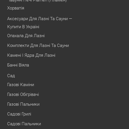
Чавунні Печі Plamen (Пламен) —
Хорватія
Аксесуари Для Лазні Та Сауни —
Купити В Україні
Опахала Для Лазні
Комплекти Для Лазні Та Сауни
Камені І Ядра Для Лазні
Банні Віяла
Сад
Газові Каміни
Газові Обігрівачі
Газові Пальники
Садові Грилі
Садові Пальники