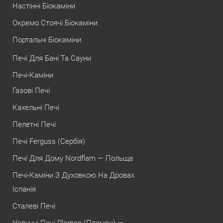
Настінні Біокаміни
Окремо Стоячі Біокаміни
Портальні Біокаміни
Печі Для Бані Та Сауни
Печі-Каміни
Газові Печі
Кахельні Печі
Пелетні Печі
Печі Ferguss (Сербія)
Печі Для Дому Nordflam — Польща
Печі-Каміни З Духовкою На Дровах
Іспанія
Сталеві Печі