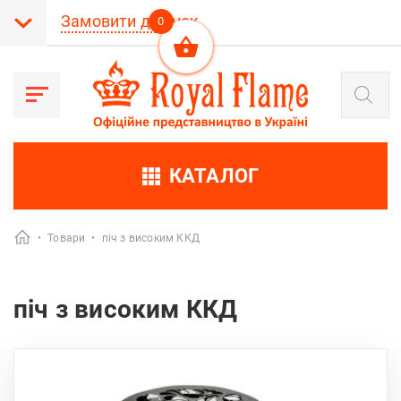
Замовити дзвінок
0
Пошук
товарів
КАТАЛОГ
•
Товари
•
піч з високим ККД
піч з високим ККД