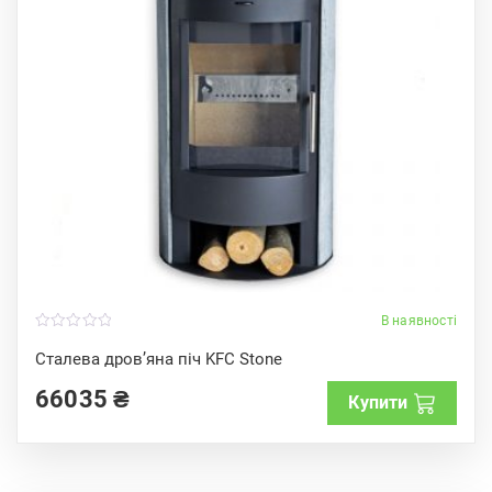
В наявності
0
o
Сталева дров’яна піч KFC Stone
u
t
66035
₴
o
Купити
f
5