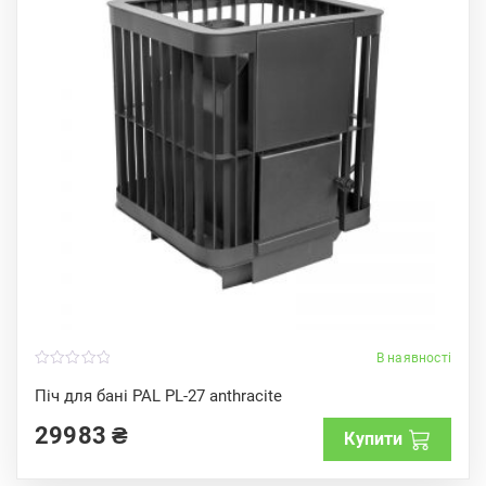
В наявності
0
o
Піч для бані PAL PL-27 anthracite
u
t
29983
₴
o
Купити
f
5