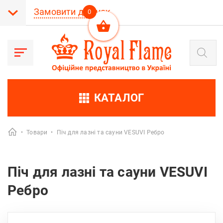
Замовити дзвінок
0
Пошук
товарів
КАТАЛОГ
•
Товари
•
Піч для лазні та сауни VESUVI Ребро
Піч для лазні та сауни VESUVI
Ребро