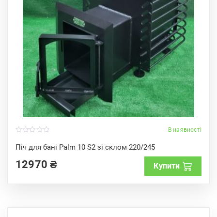
В наявності
0
o
Піч для бані Palm 10 S2 зі склом 220/245
u
t
12970
₴
o
Купити
f
5