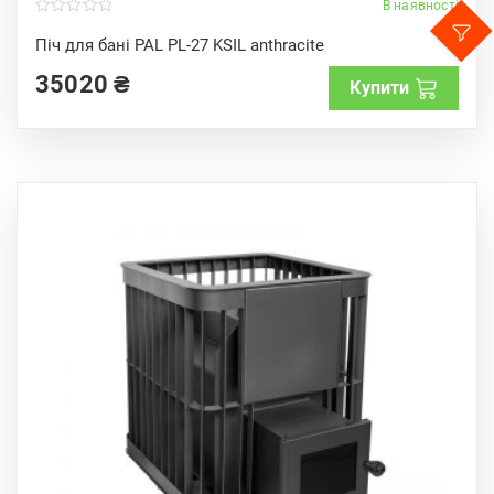
В наявності
0
o
Піч для бані PAL PL-27 KSIL anthracite
u
t
35020
₴
o
Купити
f
5