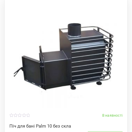
В наявності
0
o
Піч для бані Palm 10 без скла
u
t