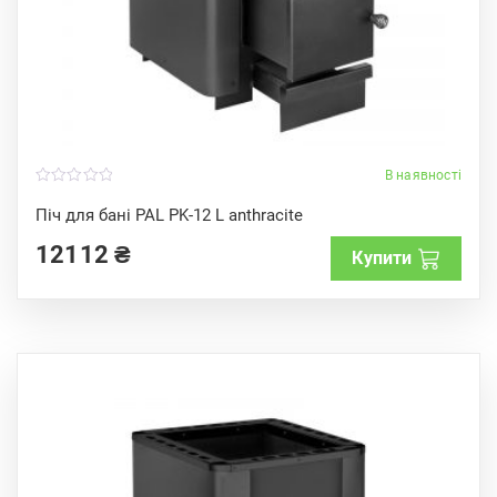
В наявності
0
o
Піч для бані PAL PK-12 L anthracite
u
t
12112
₴
o
Купити
f
5