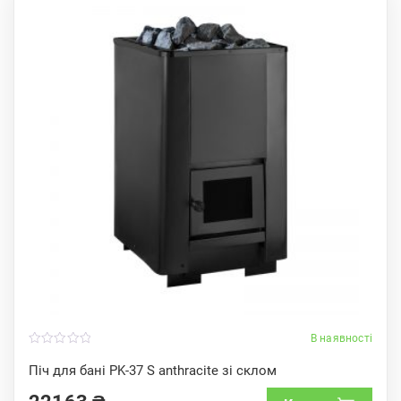
В наявності
0
o
Піч для бані PK-37 S anthracite зі склом
u
t
o