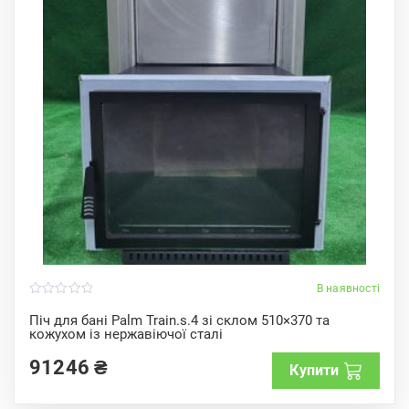
В наявності
0
o
Піч для бані Palm Train.s.4 зі склом 510×370 та
u
кожухом із нержавіючої сталі
t
o
f
91246
₴
Купити
5