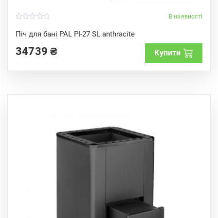
В наявності
0
o
Піч для бані PAL PI-27 SL anthracite
u
t
34739
₴
o
Купити
f
5