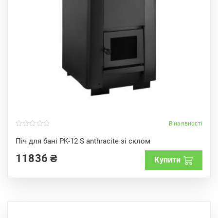
В наявності
0
o
Піч для бані PK-12 S anthracite зі склом
u
t
11836
₴
o
Купити
f
5