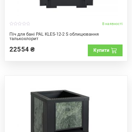
В наявності
0
o
Піч для бані PAL KLES-12-2 S облицювання
u
талькохлорит
t
o
f
22554
₴
Купити
5