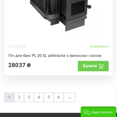
В наявності
0
o
Піч для бані PL-20 SL anthracite з виносом і склом
u
t
28037
₴
o
Купити
f
5
1
2
3
4
5
6
→
Задать вопрос