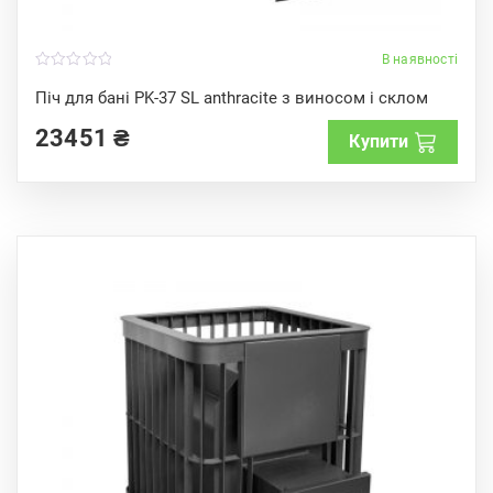
В наявності
0
o
Піч для бані PK-37 SL anthracite з виносом і склом
u
t
23451
₴
o
Купити
f
5