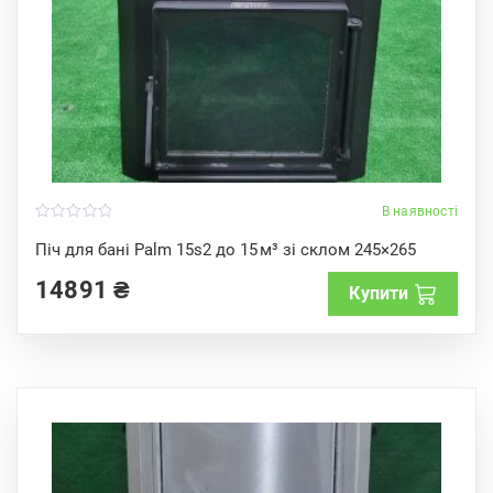
В наявності
0
o
Піч для бані Palm 15s2 до 15 м³ зі склом 245×265
u
t
14891
₴
o
Купити
f
5