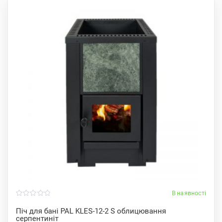
В наявності
0
o
Піч для бані PAL KLES-12-2 S облицювання
u
серпентиніт
t