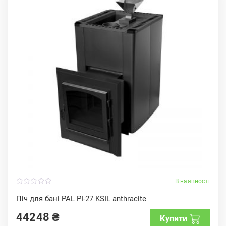
В наявності
0
o
Піч для бані PAL PI-27 KSIL anthracite
u
t
44248
₴
o
Купити
f