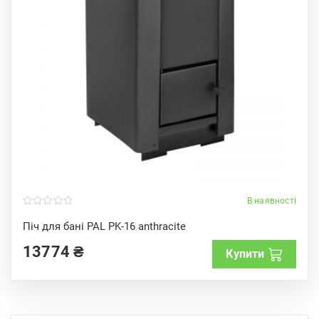
В наявності
0
o
Піч для бані PAL PK-16 anthracite
u
t
13774
₴
o
Купити
f
5