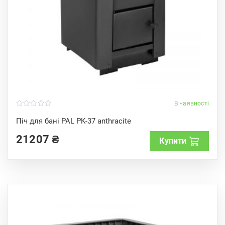
В наявності
0
o
Піч для бані PAL PK-37 anthracite
u
t
21207
₴
o
Купити
f
5