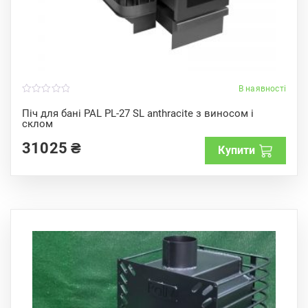
В наявності
0
o
Піч для бані PAL PL-27 SL anthracite з виносом і
u
склом
t
o
f
31025
₴
Купити
5