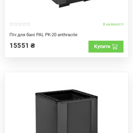
В наявності
0
o
Піч для бані PAL PK-20 anthracite
u
t
15551
₴
o
Купити
f
5