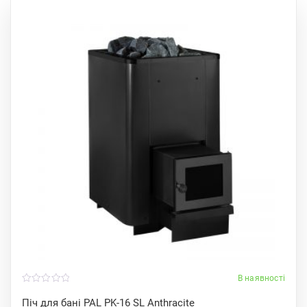
В наявності
0
o
Піч для бані PAL PK-16 SL Anthracite
u