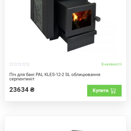
В наявності
0
o
Піч для бані PAL KLES-12-2 SL облицювання
u
серпентиніт
t
o
f
23634
₴
Купити
5