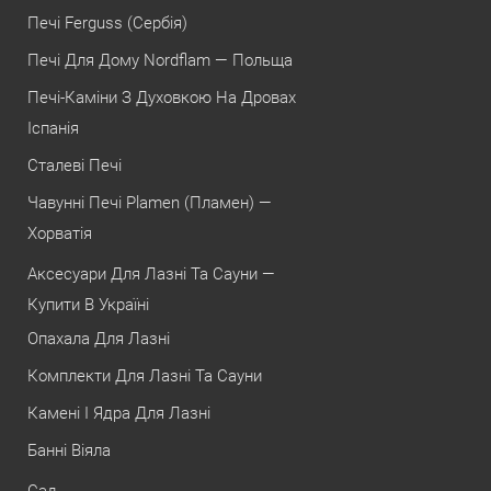
Печі Ferguss (Сербія)
Печі Для Дому Nordflam — Польща
Печі-Каміни З Духовкою На Дровах
Іспанія
Сталеві Печі
Чавунні Печі Plamen (Пламен) —
Хорватія
Аксесуари Для Лазні Та Сауни —
Купити В Україні
Опахала Для Лазні
Комплекти Для Лазні Та Сауни
Камені І Ядра Для Лазні
Банні Віяла