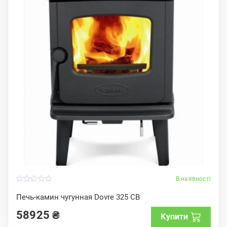
В наявності
0
o
Печь-камин чугунная Dovre 325 CB
u
t
58925
₴
o
Купити
f
5