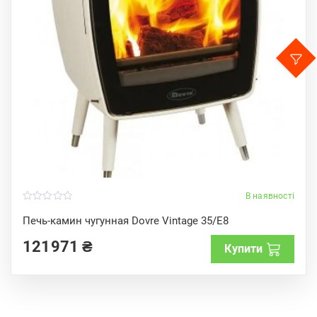
В наявності
0
o
Печь-камин чугунная Dovre Vintage 35/Е8
u
t
121971
₴
o
Купити
f
5