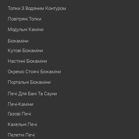
Топки З Водяним Контуром
Повітряні Топки
Модульні Каміни
Біокаміни
Кутові Біокаміни
Настінні Біокаміни
Окремо Стоячі Біокаміни
Портальні Біокаміни
Печі Для Бані Та Сауни
Печі-Каміни
Газові Печі
Кахельні Печі
Пелетні Печі