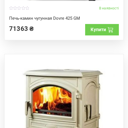
В наявності
0
o
Печь-камин чугунная Dovre 425 GM
u
t
71363
₴
o
Купити
f
5