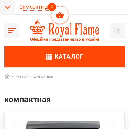
Замовити дзвінок
0
Пошук
товарів
КАТАЛОГ
•
Товари
•
компактная
компактная