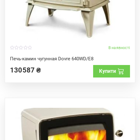
В наявності
0
o
Печь-камин чугунная Dovre 640WD/E8
u
t
130587
₴
o
Купити
f
5