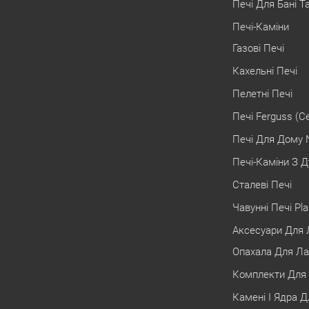
Печі Для Бані Т
Печі-Каміни
Газові Печі
Кахельні Печі
Пелетні Печі
Печі Ferguss (С
Печі Для Дому 
Печі-Каміни З Д
Сталеві Печі
Чавунні Печі Pl
Аксесуари Для Л
Опахала Для Ла
Комплекти Для 
Камені І Ядра Д