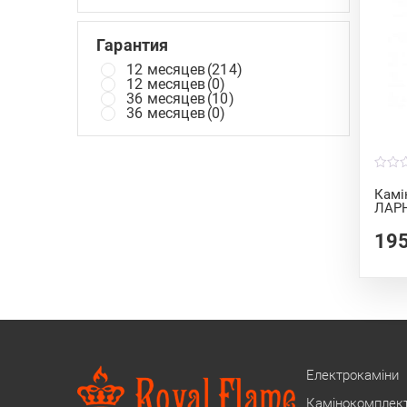
Гарантия
12 месяцев
(214)
12 месяцев
(0)
36 месяцев
(10)
36 месяцев
(0)
0
o
Камі
u
ЛАРН
t
o
f
19
5
Електрокаміни
Камінокомплек