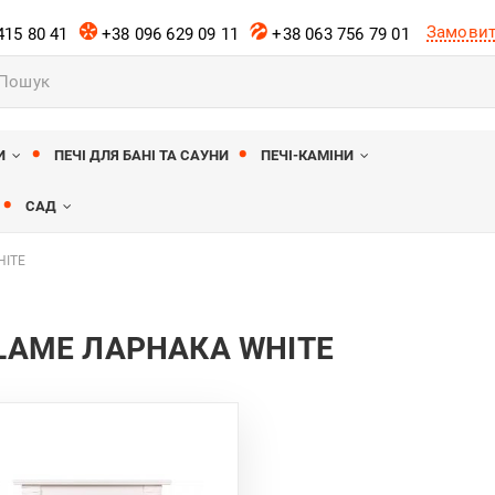
Замовит
415 80 41
+38 096 629 09 11
+38 063 756 79 01
к
ів
И
ПЕЧІ ДЛЯ БАНІ ТА САУНИ
ПЕЧІ-КАМІНИ
САД
HITE
FLAME ЛАРНАКА WHITE