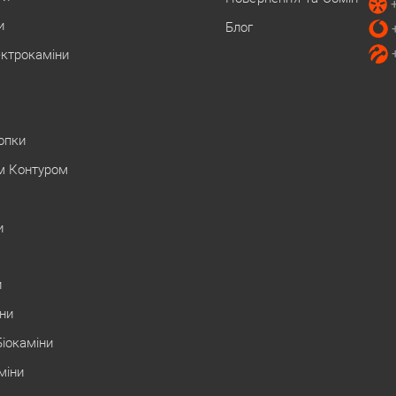
и
Блог
ектрокаміни
Топки
м Контуром
и
и
іни
Біокаміни
міни