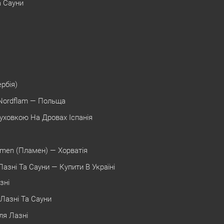
а Сауни
ербія)
Nordflam — Польща
уховкою На Дровах Іспанія
amen (Пламен) — Хорватія
азні Та Сауни — Купити В Україні
зні
Лазні Та Сауни
ля Лазні