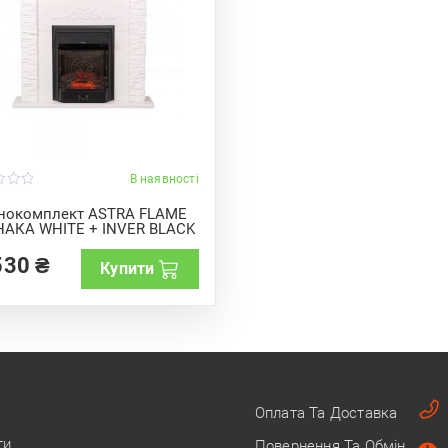
В наявності
нокомплект ASTRA FLAME
АКА WHITE + INVER BLACK
530
₴
Купити
Оплата Та Доставка
ти
Повернення Та Обмін