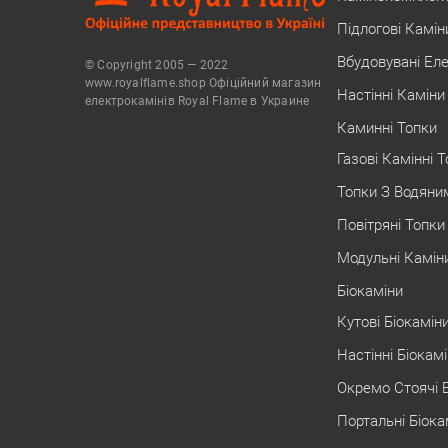
Підлогові Камін
Вбудовувані Ел
© Copyright 2005 — 2022
www.royalflame.shop Офіційний магазин
Настінні Каміни
електрокамінів Royal Flame в Украине
Каминні Топки
Газові Камінні 
Топки З Водяни
Повітряні Топки
Модульні Камін
Біокаміни
Кутові Біокамін
Настінні Біокам
Окремо Стоячі 
Портальні Біока