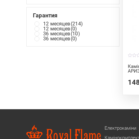
Гарантия
12 месяцев
(214)
12 месяцев
(0)
36 месяцев
(10)
36 месяцев
(0)
0
o
Камі
u
АРИ
t
o
f
14
5
Електрокаміни
Камінокомплек