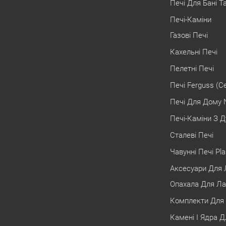
Печі Для Бані Т
Печі-Каміни
Газові Печі
Кахельні Печі
Пелетні Печі
Печі Ferguss (С
Печі Для Дому 
Печі-Каміни З Д
Сталеві Печі
Чавунні Печі Pl
Аксесуари Для Л
Опахала Для Ла
Комплекти Для 
Камені І Ядра Д