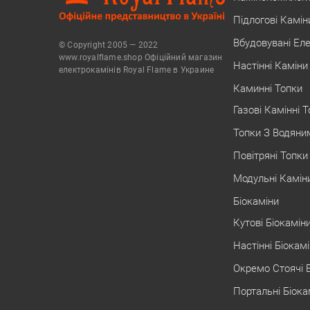
Підлогові Камін
Вбудовувані Ел
© Copyright 2005 — 2022
www.royalflame.shop Офіційний магазин
Настінні Каміни
електрокамінів Royal Flame в Украине
Каминні Топки
Газові Камінні 
Топки З Водяни
Повітряні Топки
Модульні Камін
Біокаміни
Кутові Біокамін
Настінні Біокам
Окремо Стоячі 
Портальні Біока