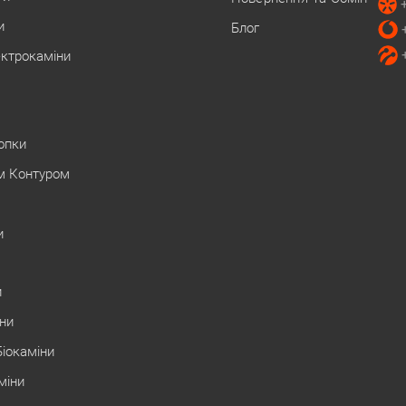
и
Блог
ектрокаміни
Топки
м Контуром
и
и
іни
Біокаміни
міни