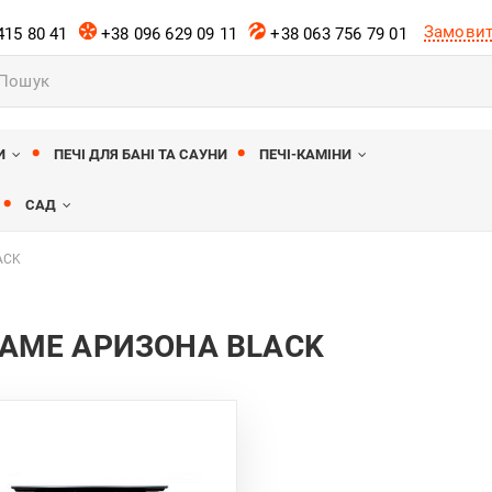
Замовит
415 80 41
+38 096 629 09 11
+38 063 756 79 01
к
ів
И
ПЕЧІ ДЛЯ БАНІ ТА САУНИ
ПЕЧІ-КАМІНИ
САД
ACK
LAME АРИЗОНА BLACK