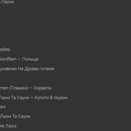
а Сауни
ербія)
Nordflam — Польща
уховкою На Дровах Іспанія
amen (Пламен) — Хорватія
азні Та Сауни — Купити В Україні
зні
Лазні Та Сауни
ля Лазні