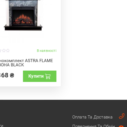
В наявності
нокомплект ASTRA FLAME
ЗОНА BLACK
868
₴
Купити
Оплата Та Доставка
ти
Повернення Та Обмін