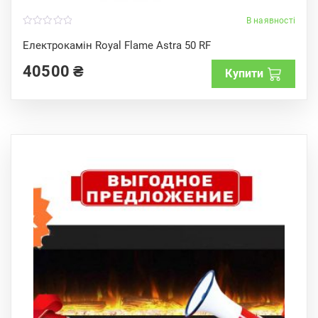
В наявності
0
o
Електрокамін Royal Flame Astra 50 RF
u
t
40500
₴
o
Купити
f
5