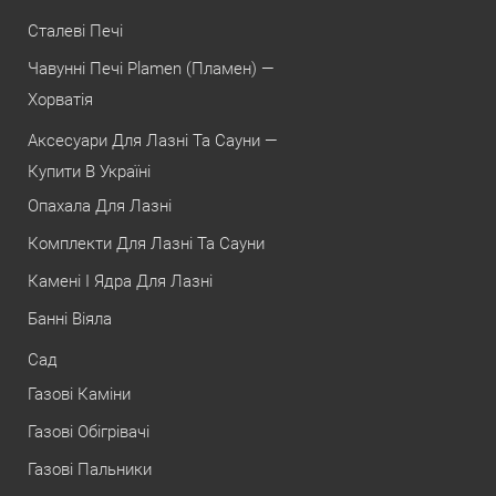
Сталеві Печі
Чавунні Печі Plamen (Пламен) —
Хорватія
Аксесуари Для Лазні Та Сауни —
Купити В Україні
Опахала Для Лазні
Комплекти Для Лазні Та Сауни
Камені І Ядра Для Лазні
Банні Віяла
Сад
Газові Каміни
Газові Обігрівачі
Газові Пальники