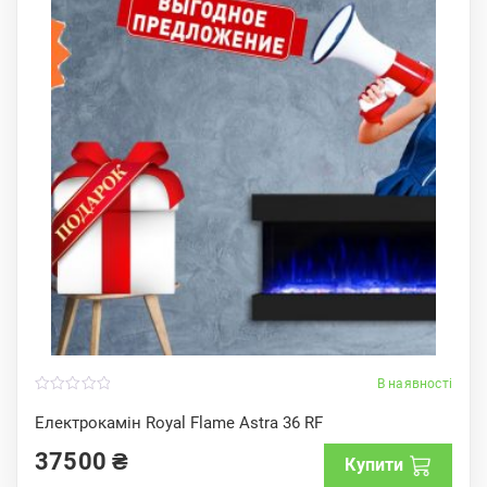
В наявності
0
o
Електрокамін Royal Flame Astra 36 RF
u
t
37500
₴
o
Купити
f
5