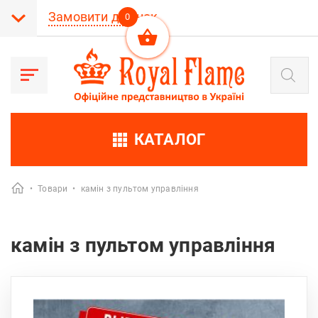
Замовити дзвінок
0
Пошук
товарів
КАТАЛОГ
•
Товари
•
камін з пультом управління
камін з пультом управління