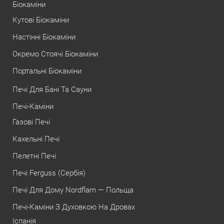
Біокаміни
Кутові Біокаміни
Настінні Біокаміни
Окремо Стоячі Біокаміни
Портальні Біокаміни
Печі Для Бані Та Сауни
Печі-Каміни
Газові Печі
Кахельні Печі
Пелетні Печі
Печі Ferguss (Сербія)
Печі Для Дому Nordflam — Польща
Печі-Каміни З Духовкою На Дровах
Іспанія