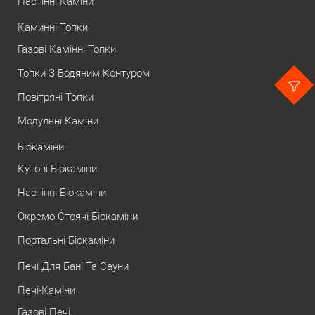
Настінні Каміни
Каминні Топки
Газові Камінні Топки
Топки З Водяним Контуром
Повітряні Топки
Модульні Каміни
Біокаміни
Кутові Біокаміни
Настінні Біокаміни
Окремо Стоячі Біокаміни
Портальні Біокаміни
Печі Для Бані Та Сауни
Печі-Каміни
Газові Печі