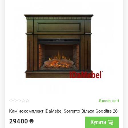
В наявності
0
o
Камінокомплект IDaMebel Sorrento Вільха Goodfire 26
u
t
29400
₴
o
Купити
f
5