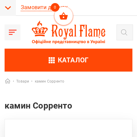
Замовити дзвінок
0
Пошук
товарів
КАТАЛОГ
•
Товари
•
камин Сорренто
камин Сорренто