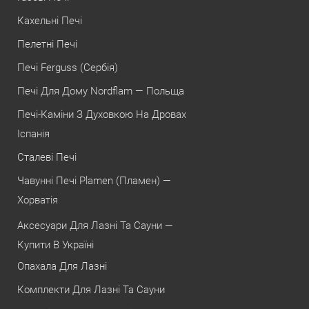
Кахельні Печі
Пелетні Печі
Печі Ferguss (Сербія)
Печі Для Дому Nordflam — Польща
Печі-Каміни З Духовкою На Дровах
Іспанія
Сталеві Печі
Чавунні Печі Plamen (Пламен) —
Хорватія
Аксесуари Для Лазні Та Сауни —
Купити В Україні
Опахала Для Лазні
Комплекти Для Лазні Та Сауни