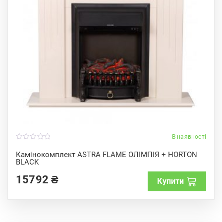
В наявності
0
o
Камінокомплект ASTRA FLAME ОЛІМПІЯ + HORTON
u
BLACK
t
o
f
15792
₴
Купити
5