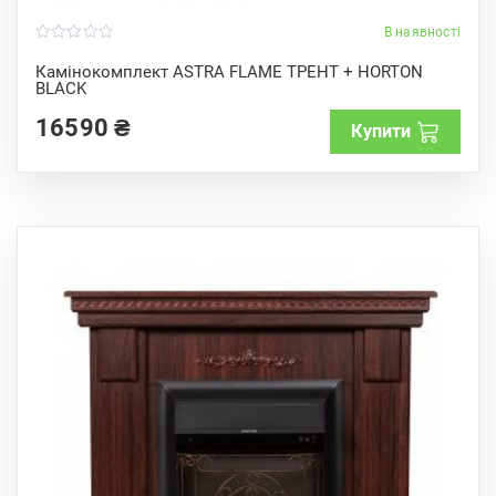
В наявності
0
o
Камінокомплект ASTRA FLAME ТРЕНТ + HORTON
u
BLACK
t
o
f
16590
₴
Купити
5