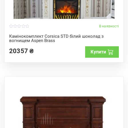
В наявності
0
o
Камінокомплект Corsica STD білий шоколад з
u
вогнищем Aspen Brass
t
o
f
20357
₴
Купити
5