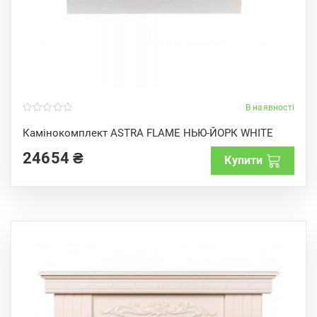
В наявності
0
o
Камінокомплект ASTRA FLAME НЬЮ-ЙОРК WHITE
u
t
24654
₴
o
Купити
f
5