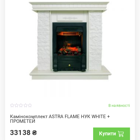
В наявності
0
o
Камінокомплект ASTRA FLAME НУК WHITE +
u
ПРОМЕТЕЙ
t
o
f
33138
₴
Купити
5