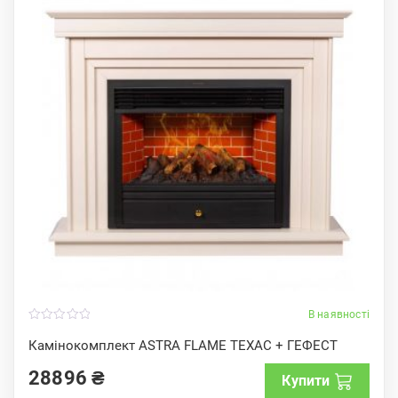
В наявності
0
o
Камінокомплект ASTRA FLAME ТЕХАС + ГЕФЕСТ
u
t
28896
₴
o
Купити
f
5