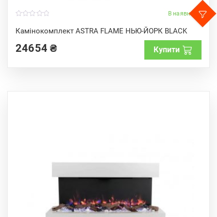
В наявності
0
o
Камінокомплект ASTRA FLAME НЬЮ-ЙОРК BLACK
u
t
24654
₴
o
Купити
f
5