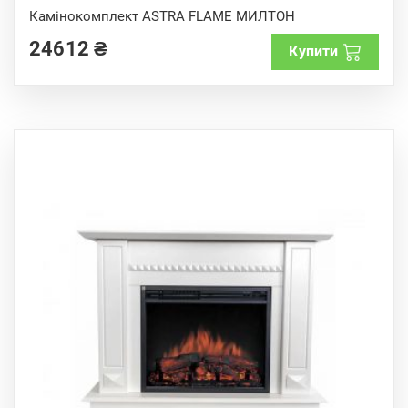
0
o
Камінокомплект ASTRA FLAME МИЛТОН
u
t
24612
₴
o
Купити
f
5