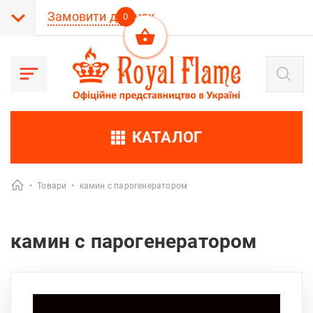
Замовити дзвінок
0
Пошук
товарів
КАТАЛОГ
•
Товари
•
камин с парогенератором
камин с парогенератором