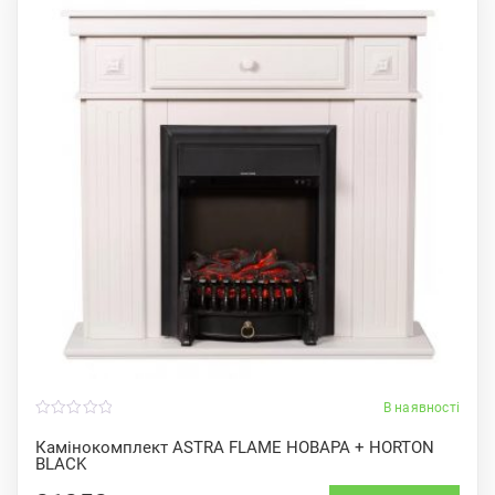
В наявності
0
o
Камінокомплект ASTRA FLAME НОВАРА + HORTON
u
BLACK
t
o
f