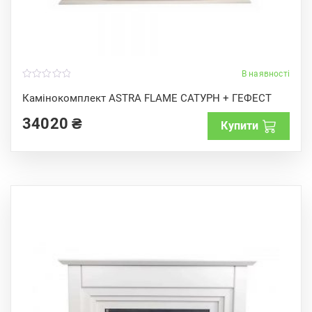
В наявності
0
o
Камінокомплект ASTRA FLAME САТУРН + ГЕФЕСТ
u
t
34020
₴
o
Купити
f
5