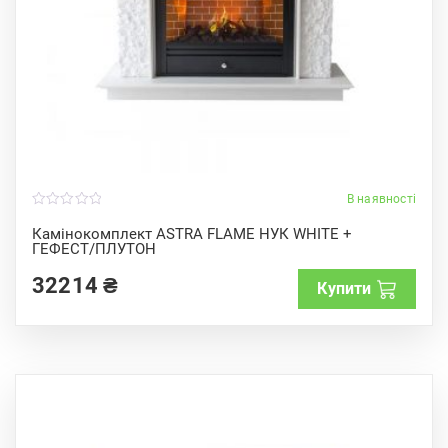
В наявності
0
o
Камінокомплект ASTRA FLAME НУК WHITE +
u
ГЕФЕСТ/ПЛУТОН
t
o
f
32214
₴
Купити
5