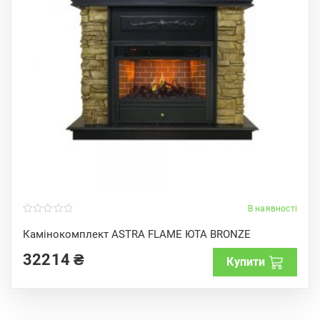
В наявності
0
o
Камінокомплект ASTRA FLAME ЮТА BRONZE
u
t
32214
₴
o
Купити
f
5