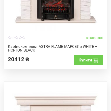
В наявності
0
o
Камінокомплект ASTRA FLAME МАРСЕЛЬ WHITE +
u
HORTON BLACK
t
o
f
20412
₴
Купити
5