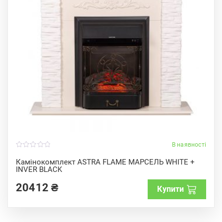
В наявності
0
o
Камінокомплект ASTRA FLAME МАРСЕЛЬ WHITE +
u
INVER BLACK
t
o
f
20412
₴
Купити
5