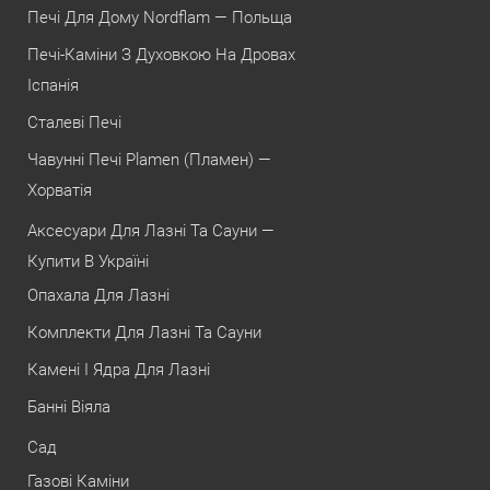
Печі Для Дому Nordflam — Польща
Печі-Каміни З Духовкою На Дровах
Іспанія
Сталеві Печі
Чавунні Печі Plamen (Пламен) —
Хорватія
Аксесуари Для Лазні Та Сауни —
Купити В Україні
Опахала Для Лазні
Комплекти Для Лазні Та Сауни
Камені І Ядра Для Лазні
Банні Віяла
Сад
Газові Каміни