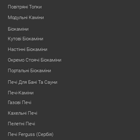
Повітряні Топки
Модульні Каміни
Біокаміни
Кутові Біокаміни
Настінні Біокаміни
Окремо Стоячі Біокаміни
Портальні Біокаміни
Печі Для Бані Та Сауни
Печі-Каміни
Газові Печі
Кахельні Печі
Пелетні Печі
Печі Ferguss (Сербія)