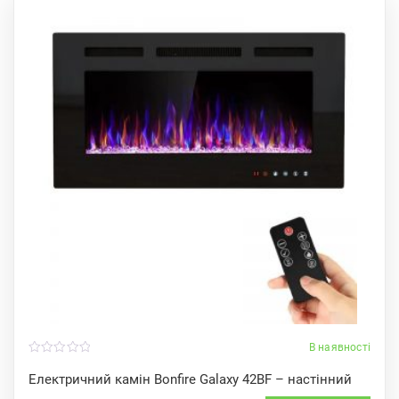
В наявності
0
o
Електричний камін Bonfire Galaxy 42BF – настінний
u
t