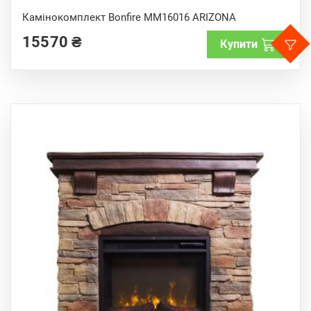
0
o
Камінокомплект Bonfire MM16016 ARIZONA
u
t
15570
₴
o
Купити
f
5