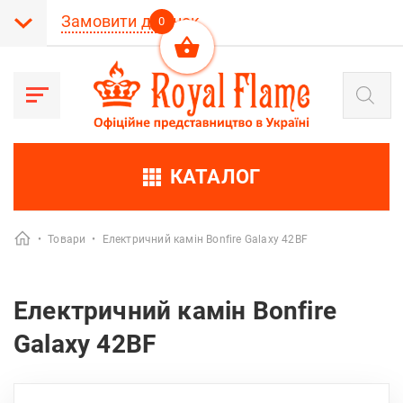
Замовити дзвінок
0
Пошук
товарів
КАТАЛОГ
•
Товари
•
Електричний камін Bonfire Galaxy 42BF
Електричний камін Bonfire
Galaxy 42BF