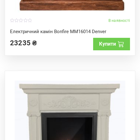
В наявності
0
o
Електричний камін Bonfire MM16014 Denver
u
t
23235
₴
o
Купити
f
5