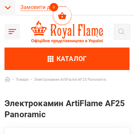
Замовити дзвінок
0
Пошук
товарів
КАТАЛОГ
•
Товари
•
Электрокамин ArtiFlame AF25 Panoramic
Электрокамин ArtiFlame AF25
Panoramic