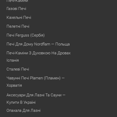
Печі-Каміни
Газові Печі
Кахельні Печі
Пелетні Печі
Печі Ferguss (Сербія)
Печі Для Дому Nordflam — Польща
Печі-Каміни З Духовкою На Дровах
Іспанія
Сталеві Печі
Чавунні Печі Plamen (Пламен) —
Хорватія
Аксесуари Для Лазні Та Сауни —
Купити В Україні
Опахала Для Лазні