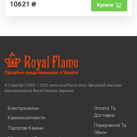
10621
₴
o
Купити
f
5
© Copyright 2005 — 2022 www.royalflame.shop Офіційний магазин
електрокамінів Royal Flame в Украине
Електрокаміни
Оплата Та
Доставка
Камінокомплекти
Повернення Та
Підлогові Каміни
Обмін