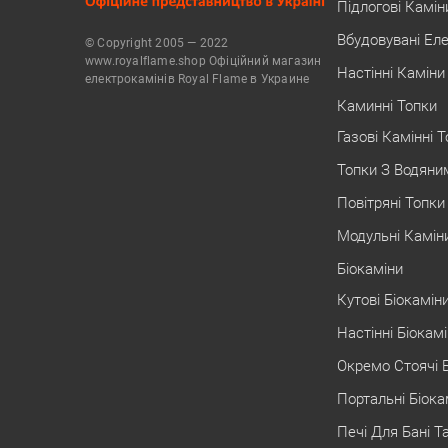
Підлогові Камін
Вбудовувані Ел
© Copyright 2005 — 2022
www.royalflame.shop Офіційний магазин
Настінні Каміни
електрокамінів Royal Flame в Украине
Каминні Топки
Газові Камінні 
Топки З Водяни
Повітряні Топки
Модульні Камін
Біокаміни
Кутові Біокамін
Настінні Біокам
Окремо Стоячі 
Портальні Біока
Печі Для Бані Т