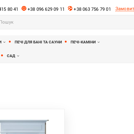
Замовит
415 80 41
+38 096 629 09 11
+38 063 756 79 01
к
ів
И
ПЕЧІ ДЛЯ БАНІ ТА САУНИ
ПЕЧІ-КАМІНИ
САД