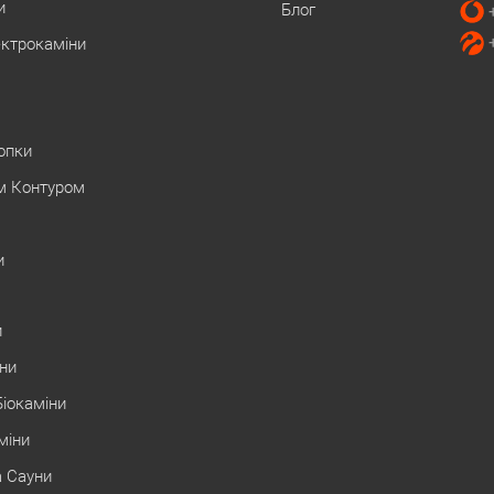
и
Блог
ектрокаміни
Топки
м Контуром
и
и
іни
Біокаміни
міни
а Сауни