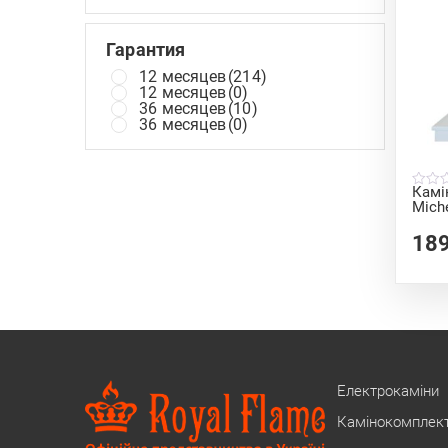
Гарантия
12 месяцев
(214)
12 месяцев
(0)
36 месяцев
(10)
36 месяцев
(0)
Камі
0
Miche
o
u
t
18
o
f
5
Електрокаміни
Камінокомплек