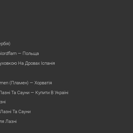
ербія)
Nordflam — Польща
уховкою На Дровах Іспанія
amen (Пламен) — Хорватія
азні Та Сауни — Купити В Україні
зні
Лазні Та Сауни
ля Лазні