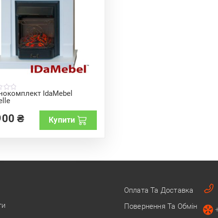
нокомплект IdaMebel
lle
900
₴
Купити
Оплата Та Доставка
ти
Повернення Та Обмін