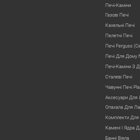
Печі-Каміни
Газові Печі
Кахельні Печі
Пелетні Печі
Печі Ferguss (С
Печі Для Дому 
Печі-Каміни З Д
Сталеві Печі
Чавунні Печі Pl
Аксесуари Для Л
Опахала Для Ла
Комплекти Для 
Камені І Ядра Д
Банні Віяла